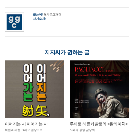
글쓴이
경기문화재단
자기소개
지지씨가 권하는 글
이어지는 시 이어가는 사
루제로 레온카발로의 <팔리아치>
복원과 재현 그리고 일상으로
오페라 상영 감상회