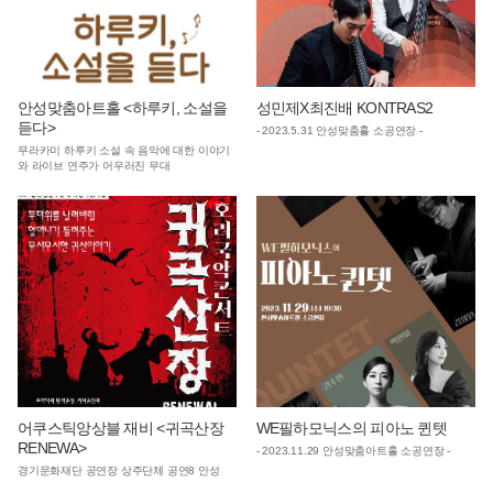
안성맞춤아트홀 <하루키, 소설을
성민제X최진배 KONTRAS2
듣다>
- 2023.5.31 안성맞춤홀 소공연장 -
무라카미 하루키 소설 속 음악에 대한 이야기
와 라이브 연주가 어우러진 무대
어쿠스틱앙상블 재비 <귀곡산장
WE필하모닉스의 피아노 퀸텟
RENEWA>
- 2023.11.29 안성맞춤아트홀 소공연장 -
경기문화재단 공연장 상주단체 공연8 안성