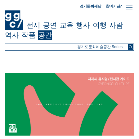
참여기관/
경기문화재단
전시
공연
교육
행사
여행
사람
역사
작품
공간
ggc/