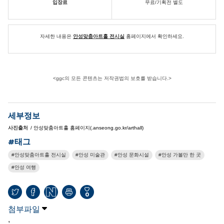
입장료
무료/기획전 별도
자세한 내용은
안성맞춤아트홀 전시실
홈페이지에서 확인하세요.
<ggc의 모든 콘텐츠는 저작권법의 보호를 받습니다.>
세부정보
사진출처
/ 안성맞춤아트홀 홈페이지(.anseong.go.kr/arthall)
#태그
안성맞춤아트홀 전시실
안성 미술관
안성 문화시설
안성 가볼만 한 곳
안성 여행
0
첨부파일
,