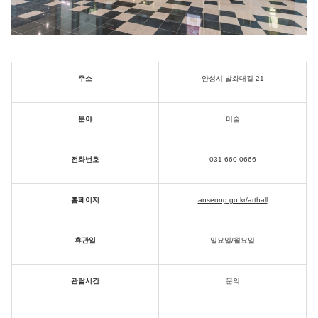
주소
안성시 발화대길 21
분야
미술
전화번호
031-660-0666
홈페이지
anseong.go.kr/arthall
휴관일
일요일/월요일
관람시간
문의