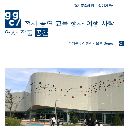
참여기관/
경기문화재단
전시
공연
교육
행사
여행
사람
역사
작품
공간
ggc/