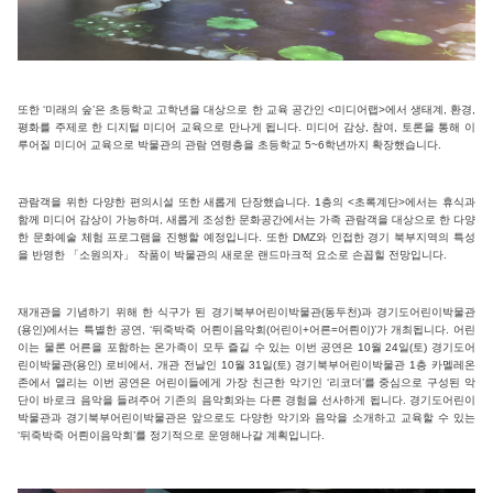
또한 ‘미래의 숲’은 초등학교 고학년을 대상으로 한 교육 공간인 <미디어랩>에서 생태계, 환경,
평화를 주제로 한 디지털 미디어 교육으로 만나게 됩니다. 미디어 감상, 참여, 토론을 통해 이
루어질 미디어 교육으로 박물관의 관람 연령층을 초등학교 5~6학년까지 확장했습니다.
관람객을 위한 다양한 편의시설 또한 새롭게 단장했습니다. 1층의 <초록계단>에서는 휴식과
함께 미디어 감상이 가능하며, 새롭게 조성한 문화공간에서는 가족 관람객을 대상으로 한 다양
한 문화예술 체험 프로그램을 진행할 예정입니다. 또한 DMZ와 인접한 경기 북부지역의 특성
을 반영한 「소원의자」 작품이 박물관의 새로운 랜드마크적 요소로 손꼽힐 전망입니다.
재개관을 기념하기 위해 한 식구가 된 경기북부어린이박물관(동두천)과 경기도어린이박물관
(용인)에서는 특별한 공연, ‘뒤죽박죽 어릔이음악회(어린이+어른=어릔이)’가 개최됩니다. 어린
이는 물론 어른을 포함하는 온가족이 모두 즐길 수 있는 이번 공연은 10월 24일(토) 경기도어
린이박물관(용인) 로비에서, 개관 전날인 10월 31일(토) 경기북부어린이박물관 1층 카멜레온
존에서 열리는 이번 공연은 어린이들에게 가장 친근한 악기인 ‘리코더’를 중심으로 구성된 악
단이 바로크 음악을 들려주어 기존의 음악회와는 다른 경험을 선사하게 됩니다. 경기도어린이
박물관과 경기북부어린이박물관은 앞으로도 다양한 악기와 음악을 소개하고 교육할 수 있는
‘뒤죽박죽 어릔이음악회’를 정기적으로 운영해나갈 계획입니다.