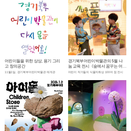
어린이들을 위한 상상, 용기 그리
경기북부어린이박물관의 5월 나
고 창의공간
눔 교육 전시《숲에서 꿈꾸는 어린
이》
11월1일, 경기북부어린이박물관 재개관
어린이 작가들의 식물자화상 100여 점 전시