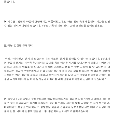
품입니다.”
▶ 박수영 : 굉장히 마음이 편안해지는 작품이었는데요. 바쁜 일상 속에서 힐링의 시간을 보낼
수 있는 전시가 아닐까 싶습니다. 4부로 기획된 이번 전시, 관전 포인트를 짚어드릴게요.
[인터뷰/ 김한별 큐레이터]
“우리가 생각했던 ‘옹기’의 모습과는 다른 새로운 ‘옹기’를 상상할 수 있다는 것입니다. 1부에서
는 쭈굴이 옹기와 김수환 추기경님의 글귀를 통해 어려운 시기를 살아가는 우리들이 각자의 자
리에서 나름 제 역할을 해 나아가고 세상의 어려움도 품을 수 있는 사람이 될 수 있다는 점, 2
부에서는 김일만 무형문화재와 이탈 미디어작가가 옹기장의 삶을 바탕으로 한 콜라보 작품에
표현하는 ‘자기 찾기’의 과정과 3부에서 혼란스런 시기에 살고 있는 관람객 여러분께 전하는 김
승영 작가의 메시지 등 여러 옹기장의 이야기를 엮어 관람객 여러분께 전달하고 있습니다.”
▶ 박수영 : 2부 김일만 무형문화재와 이탈 미디어작가의 콜라보 작품 <기억의 예배소 옹> 작
품은 평소 세워져있는 옹기를 눕혀놔서 옹기를 우리의 시선에 맞춰 감상할 수 있게 했는데요.
미디어아트 특성인 인터랙티브, 쌍방향을 작품과 관람객의 상호소통을 위한 매개로 사용해 예
술의 단절, 나아가 전통의 단절을 소통, 통섭이라는 키워드로 풀어냈습니다.