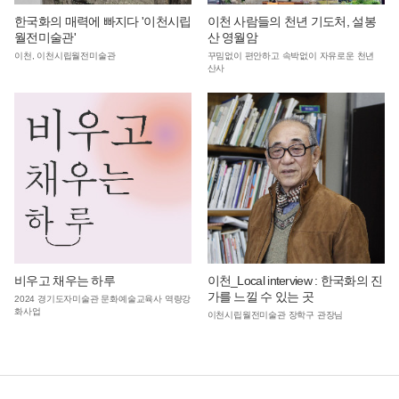
한국화의 매력에 빠지다 '이천시립
이천 사람들의 천년 기도처, 설봉
월전미술관'
산 영월암
이천, 이천시립월전미술관
꾸밈없이 편안하고 속박없이 자유로운 천년
산사
비우고 채우는 하루
이천_Local interview : 한국화의 진
가를 느낄 수 있는 곳
2024 경기도자미술관 문화예술교육사 역량강
화사업
이천시립월전미술관 장학구 관장님