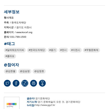
세부정보
행사개요
주최
/ 한국도자재단
지역시군
/ 경기도 이천시
홈페이지
/ www.kocef.org
문의
/ 031-799-1500
#태그
알려줘요지지씨
한국도자재단
옹기
전시
이천시
무형문화재
콜라보
@참여자
김한별
김승영
김창호
0
글쓴이
경기문화재단
자기소개
경기 문화예술의 모든 것, 경기문화재단
http://www.ggcf.kr
누리집