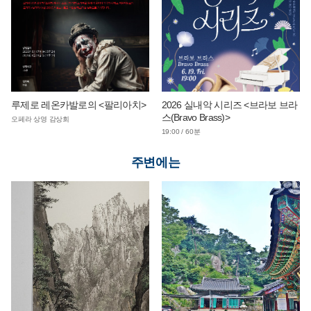
루제로 레온카발로의 <팔리아치>
2026 실내악 시리즈 <브라보 브라
스(Bravo Brass)>
오페라 상영 감상회
19:00 / 60분
주변에는