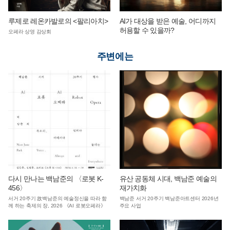
루제로 레온카발로의 <팔리아치>
AI가 대상을 받은 예술, 어디까지
허용할 수 있을까?
오페라 상영 감상회
주변에는
다시 만나는 백남준의 〈로봇 K-
유산 공동체 시대, 백남준 예술의
456〉
재가치화
서거 20주기 故백남준의 예술정신을 따라 함
백남준 서거 20주기 백남준아트센터 2026년
께 하는 축제의 장, 2026 《AI 로봇오페라》
주요 사업