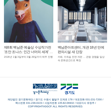
제8회 백남준 예술상 수상작가전
백남준아트센터, 개관 18년 만에
‘조안 조나스: 인간 너머의 세계’ 연
편의시설 새 단장
계 주말 가족 프로그램 운영
2026년 1월 3일부터 3월 29일까지 매주 진행
카페, 아트숍 전면 개편 … 관람 경험을 일상
속 문화공간으로 확장
재단법인 경기문화재단 / 경기도 수원시 팔달구 인계로 178
/
대표전화 031-231-7200
/
팩스번호 031-236-0223
/
사업자번호 135-82-06932
/
대표이사 유정주
/
COPYRIGHT©GGCF. ALL RIGHTS RESERVED.