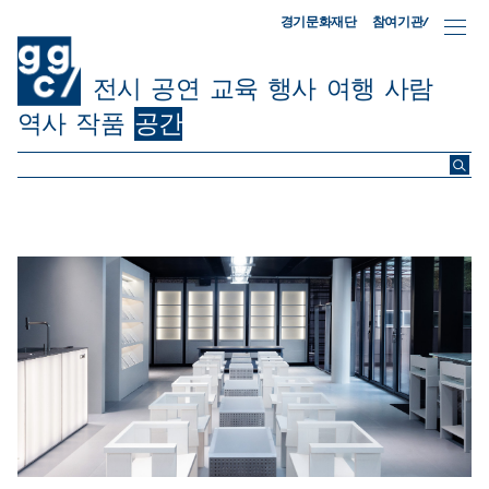
참여기관/
경기문화재단
전시
공연
교육
행사
여행
사람
역사
작품
공간
ggc/