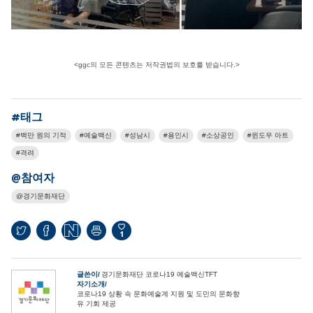
<ggc의 모든 콘텐츠는 저작권법의 보호를 받습니다.>
#태그
백만 원의 기적
예술백신
성남시
용인시
소상공인
윈도우 아트
격려
@참여자
경기문화재단
1
글쓴이
경기문화재단 코로나19 예술백신TFT
자기소개
코로나19 상황 속 문화예술계 지원 및 도민의 문화향
유 기회 제공