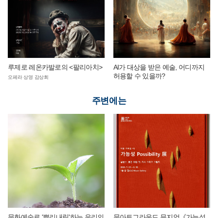
루제로 레온카발로의 <팔리아치>
AI가 대상을 받은 예술, 어디까지
허용할 수 있을까?
오페라 상영 감상회
주변에는
문화예술로 '뿌리내림'하는 우리의
문아트그라운드 뮤지엄《가능성