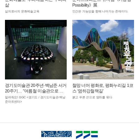
삶
Possibility》展
삶의로서의 문화예술교육
인간은 가능성을 향해 나아가는 존재이다.
경기도미술관 20주년·백남준 서거
철망 너머 평화로, 평화누리길 1코
20주기… "여름철 미술관으로 피
스 ‘염하강철책길’
서 오세요"
알려줘요! GGC <경기도 / 경기도미술관·백남
붉고 푸른 끈으로 염하를 묶다
준아트센터>