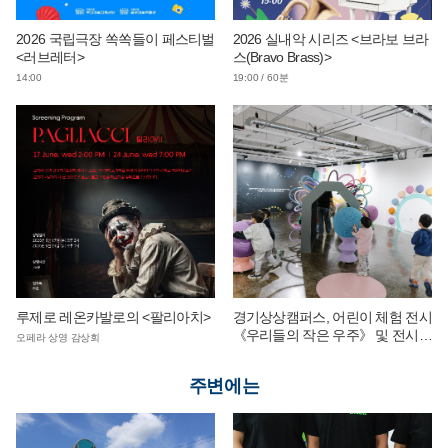
2026 국립극장 쏙쏙들이 페스티벌
2026 실내악 시리즈 <브라보 브라
<러브레터>
스(Bravo Brass)>
14:00
19:00 / 60분
루제로 레온카발로의 <팔리아치>
경기상상캠퍼스, 어린이 체험 전시
《우리들의 작은 우주》 및 전시
오페라 상영 감상회
연계 단체 교육 운영
주변에는