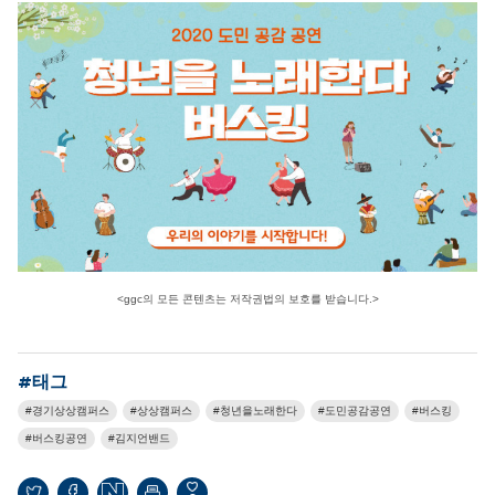
<ggc의 모든 콘텐츠는 저작권법의 보호를 받습니다.>
#태그
경기상상캠퍼스
상상캠퍼스
청년을노래한다
도민공감공연
버스킹
버스킹공연
김지언밴드