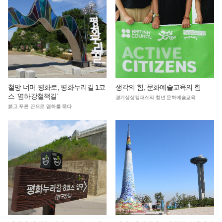
철망 너머 평화로, 평화누리길 1코
생각의 힘, 문화예술교육의 힘
스 ‘염하강철책길’
경기상상캠퍼스의 청년 문화예술교육
붉고 푸른 끈으로 염하를 묶다