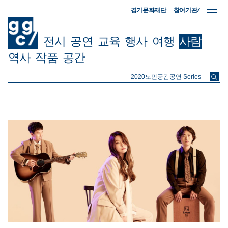
참여기관/
경기문화재단
전시
공연
교육
행사
여행
사람
역사
작품
공간
ggc/