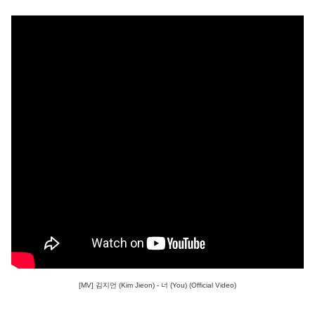
[MV] 김지언 (Kim Jieon) - 너 (You) (Official Video)