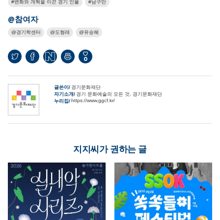
변화와 개혁을 이끈 경기 인물
남구만
@참여자
경기학센터
도형래
유승혜
0
글쓴이
경기문화재단
자기소개
경기 문화예술의 모든 것, 경기문화재단
https://www.ggcf.kr/
누리집
지지씨가 권하는 글