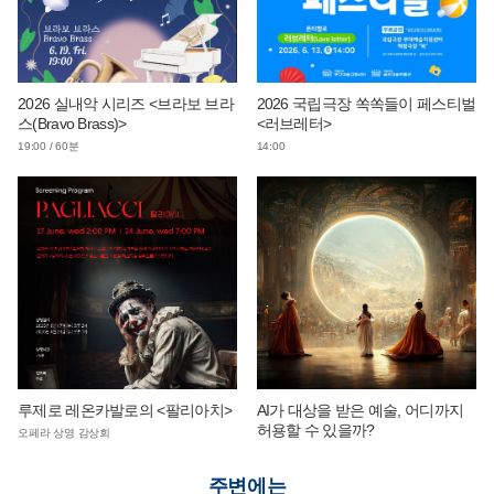
2026 실내악 시리즈 <브라보 브라
2026 국립극장 쏙쏙들이 페스티벌
스(Bravo Brass)>
<러브레터>
19:00 / 60분
14:00
루제로 레온카발로의 <팔리아치>
AI가 대상을 받은 예술, 어디까지
허용할 수 있을까?
오페라 상영 감상회
주변에는