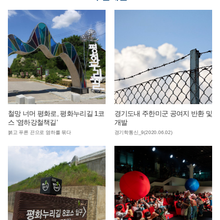
철망 너머 평화로, 평화누리길 1코
경기도내 주한미군 공여지 반환 및
스 ‘염하강철책길’
개발
붉고 푸른 끈으로 염하를 묶다
경기학통신_9(2020.06.02)