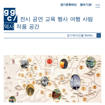
참여기관/
경기문화재단
전시
공연
교육
행사
여행
사람
역사
작품
공간
ggc/