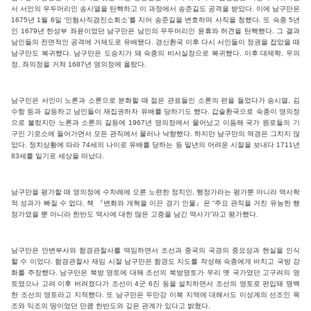
서 서인의 우두머리인 송시열을 탄핵하고 이 과정에서 송준길도 공격을 받았다. 이에 남구만은
1675년 1월 6일 ‘인혐사직겸진소회소’를 지어 송준길을 변호하며 사직을 청했다. 또 숙종 5년
인 1679년 한성부 좌윤이었던 남구만은 남인의 우두머리인 윤휴와 허견을 탄핵했다. 그 결과
남인들의 전면적인 공격에 거제도로 유배됐다. 경신환국 이후 다시 서인들이 정권을 잡았을 때
남구만도 복귀했다. 남구만은 도승지가 돼 숙종의 비서실장으로 복귀했다. 이후 대제학, 우의
정, 좌의정을 거쳐 1687년 영의정에 올랐다.
남구민은 서인이 노론과 소론으로 분화할 때 젊은 관료들인 소론의 편을 들었다가 송시열, 김
수항 등과 갈등하고 남인들이 재집권하자 유배를 당하기도 했다. 갑술환국으로 숙종이 영의정
으로 불렀지만 노론과 소론의 갈등에 1967년 영의정에서 물어났고 이듬해 국가 원로들의 기
구인 기로소에 들어가면서 모든 관직에서 물러나 낙향했다. 하지만 남구만의 역경은 그치지 않
았다. 정치상황에 따라 74세의 나이로 유배를 당하는 등 말년의 어려운 시절을 보내다 1711년
83세를 일기로 세상을 떠났다.
남구만을 평가할 때 영의정에 수차례에 오른 노련한 정치인, 행정가라는 평가뿐 아니라 역사학
적 성과가 빠질 수 없다. 책 『변화와 개혁을 이끈 경기 인물』은 “주요 관직을 거친 유능한 행
정가였을 뿐 아니라 한반도 역사에 대한 많은 고증을 남긴 역사가”라고 평가했다.
남구만은 안변부사와 함경관찰사를 역임하면서 조선과 중국의 국경의 중요성과 현실을 인식
할 수 이었다. 함경관찰사 재임 시절 남구만은 함경도 지도를 작성해 숙종에게 바치고 국방 강
화를 주장했다. 남구만은 북방 영토에 대해 조선의 북방영토가 우리 옛 국가였던 고구려의 영
토였으나 고려 이후 버려졌다가 조선이 4군 6진 등을 설치하면서 조선의 영토로 편입돼 명백
한 조선의 영토라고 지적했다. 또 남구만은 두만강 이북 지역에 대해서도 이성계의 선조인 목
조와 익조의 땅이었던 만큼 한반도와 깊은 관계가 있다고 밝혔다.