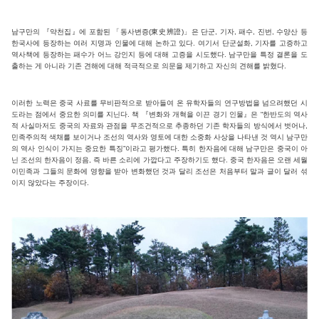
남구만의 『약천집』에 포함된 「동사변증(東史辨證)」은 단군, 기자, 패수, 진번, 수양산 등
한국사에 등장하는 여러 지명과 인물에 대해 논하고 있다. 여기서 단군설화, 기자를 고증하고
역사책에 등장하는 패수가 어느 강인지 등에 대해 고증을 시도했다. 남구만을 특정 결론을 도
출하는 게 아니라 기존 견해에 대해 적극적으로 의문을 제기하고 자신의 견해를 밝혔다.
이러한 노력은 중국 사료를 무비판적으로 받아들여 온 유학자들의 연구방법을 넘으려했던 시
도라는 점에서 중요한 의미를 지닌다. 책 『변화와 개혁을 이끈 경기 인물』은 “한반도의 역사
적 사실마저도 중국의 자료와 관점을 무조건적으로 추종하던 기존 학자들의 방식에서 벗어나,
민족주의적 색채를 보이거나 조선의 역사와 영토에 대한 소중화 사상을 나타낸 것 역시 남구만
의 역사 인식이 가지는 중요한 특징”이라고 평가했다. 특히 한자음에 대해 남구만은 중국이 아
닌 조선의 한자음이 정음, 즉 바른 소리에 가깝다고 주장하기도 했다. 중국 한자음은 오랜 세월
이민족과 그들의 문화에 영향을 받아 변화했던 것과 달리 조선은 처음부터 말과 글이 달러 섞
이지 않았다는 주장이다.