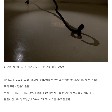
장준호_유연한 자연_네온 사인, 나무_가변설치_2020
초대일시 / 2021_0116_토요일_04:00pm 영은미술관 영은창작스튜디오 입주작가展
주최,주관 / 영은미술관
후원 / 경기도_경기도 광주시 코로나 19 방역지침을 준수하여 전시를 진행합니다.
관람시간 / 목~일요일_11:00am~05:00pm / 월~수요일 휴관