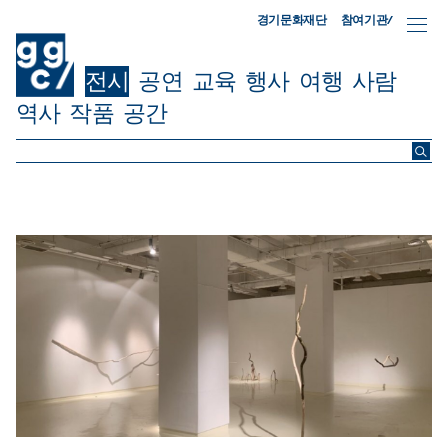
참여기관/
경기문화재단
전시
공연
교육
행사
여행
사람
역사
작품
공간
ggc/