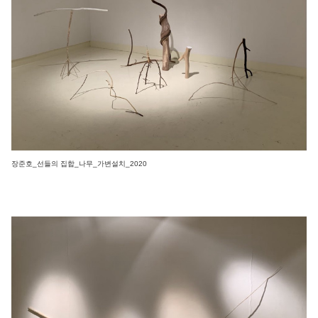
장준호_선들의 집합_나무_가변설치_2020