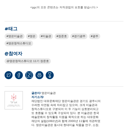
<ggc의 모든 콘텐츠는 저작권법의 보호를 받습니다.>
#태그
영은미술관
영은
미술관
장준호
경기광주
광주
영은창작스튜디오
@참여자
영은창작스튜디오 11기 장준호
0
글쓴이
영은미술관
자기소개
재단법인 대유문화재단 영은미술관은 경기도 광주시의
수려한 자연림 속에 자리잡고 있으며, 크게 미술관과
창작스튜디오로 구분되어 이 두 기능이 상호분리되고
또 호환될 수 있도록 구성되어 있다. 본 미술관은 한국
예술문화의 창작활동 지원을 목적으로 하는 대유문화
재단의 설립(1992년)과 함께 2000년 11월에 개관하였
다. 영은미술관은 동시대 현대미술 작품을 연구, 소장,