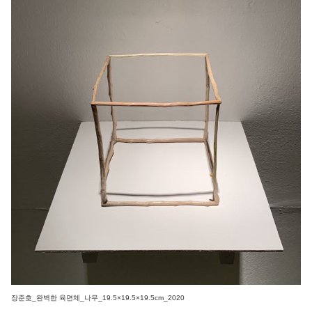
장준호_완벽한 육면체_나무_19.5×19.5×19.5cm_2020