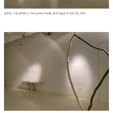
장준호_가장 완벽한 선 The perfect line展_영은미술관 제 4전시장_2021