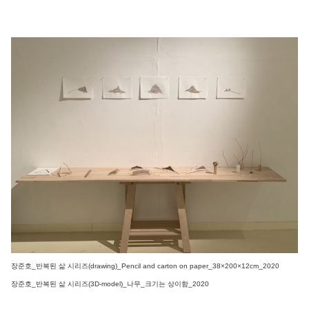
장준호_반복된 삶 시리즈(drawing)_Pencil and carton on paper_38×200×12cm_2020
장준호_반복된 삶 시리즈(3D-model)_나무_크기는 상이함_2020