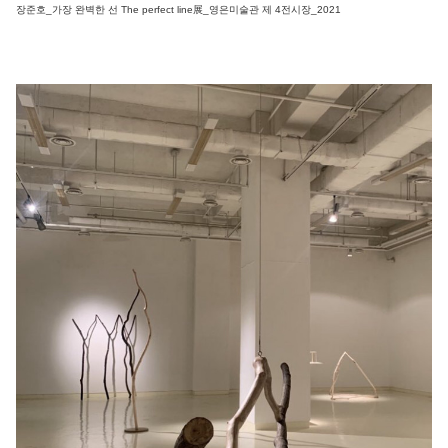
장준호_가장 완벽한 선 The perfect line展_영은미술관 제 4전시장_2021