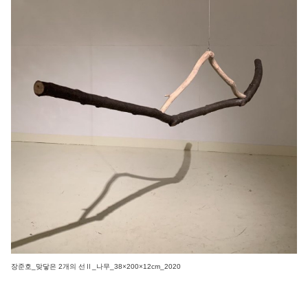
장준호_맞닿은 2개의 선Ⅱ_나무_38×200×12cm_2020