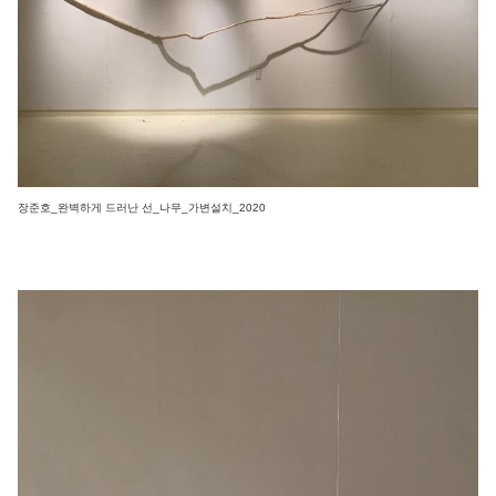
장준호_완벽하게 드러난 선_나무_가변설치_2020