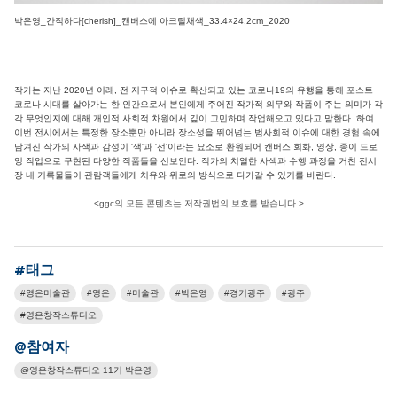
박은영_간직하다[cherish]_캔버스에 아크릴채색_33.4×24.2cm_2020
작가는 지난 2020년 이래, 전 지구적 이슈로 확산되고 있는 코로나19의 유행을 통해 포스트
코로나 시대를 살아가는 한 인간으로서 본인에게 주어진 작가적 의무와 작품이 주는 의미가 각
각 무엇인지에 대해 개인적 사회적 차원에서 깊이 고민하며 작업해오고 있다고 말한다. 하여
이번 전시에서는 특정한 장소뿐만 아니라 장소성을 뛰어넘는 범사회적 이슈에 대한 경험 속에
남겨진 작가의 사색과 감성이 '색'과 '선'이라는 요소로 환원되어 캔버스 회화, 영상, 종이 드로
잉 작업으로 구현된 다양한 작품들을 선보인다. 작가의 치열한 사색과 수행 과정을 거친 전시
장 내 기록물들이 관람객들에게 치유와 위로의 방식으로 다가갈 수 있기를 바란다.
<ggc의 모든 콘텐츠는 저작권법의 보호를 받습니다.>
#태그
영은미술관
영은
미술관
박은영
경기광주
광주
영은창작스튜디오
@참여자
영은창작스튜디오 11기 박은영