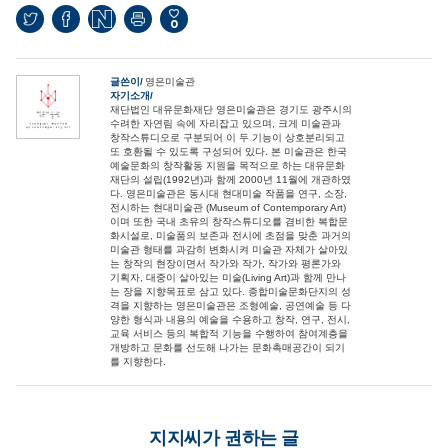
0
글쓴이
영은미술관
자기소개
재단법인 대유문화재단 영은미술관은 경기도 광주시의
수려한 자연림 속에 자리잡고 있으며, 크게 미술관과
창작스튜디오로 구분되어 이 두 기능이 상호분리되고
또 호환될 수 있도록 구성되어 있다. 본 미술관은 한국
예술문화의 창작활동 지원을 목적으로 하는 대유문화
재단의 설립(1992년)과 함께 2000년 11월에 개관하였
다. 영은미술관은 동시대 현대미술 작품을 연구, 소장,
전시하는 현대미술관 (Museum of Contemporary Art)
이며 또한 국내 초유의 창작스튜디오를 겸비한 복합문
화시설로, 미술품의 보존과 전시에 초점을 맞춘 과거의
미술관 형태를 과감히 변화시켜 미술관 자체가 살아있
는 창작의 현장이면서 작가와 작가, 작가와 평론가와
기획자, 대중이 살아있는 미술(Living Art)과 함께 만나
는 장을 지향목표로 삼고 있다. 종합미술문화단지의 성
격을 지향하는 영은미술관은 조형예술, 공연예술 등 다
양한 형식과 내용의 예술을 수용하고 창작, 연구, 전시,
교육 서비스 등의 복합적 기능을 수행하여 참여계층을
개방하고 문화를 선도해 나가는 문화촉매공간이 되기
를 지향한다.
지지씨가 권하는 글