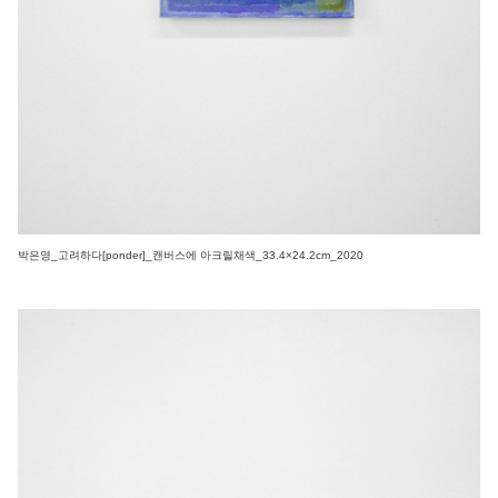
박은영_고려하다[ponder]_캔버스에 아크릴채색_33.4×24.2cm_2020