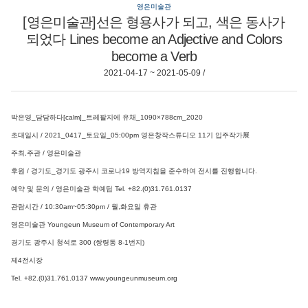
영은미술관
[영은미술관]선은 형용사가 되고, 색은 동사가
되었다 Lines become an Adjective and Colors
become a Verb
2021-04-17 ~ 2021-05-09 /
박은영_담담하다[calm]_트레팔지에 유채_1090×788cm_2020
초대일시 / 2021_0417_토요일_05:00pm 영은창작스튜디오 11기 입주작가展
주최,주관 / 영은미술관
후원 / 경기도_경기도 광주시 코로나19 방역지침을 준수하여 전시를 진행합니다.
예약 및 문의 / 영은미술관 학예팀 Tel. +82.(0)31.761.0137
관람시간 / 10:30am~05:30pm / 월,화요일 휴관
영은미술관 Youngeun Museum of Contemporary Art
경기도 광주시 청석로 300 (쌍령동 8-1번지)
제4전시장
Tel. +82.(0)31.761.0137 www.youngeunmuseum.org