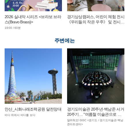
2026 실내악 시리즈 <브라보 브라
경기상상캠퍼스, 어린이 체험 전시
스(Bravo Brass)>
《우리들의 작은 우주》 및 전시
연계 단체 교육 운영
19:00 / 60분
주변에는
안산_시화나래조력공원 달전망대
경기도미술관 20주년·백남준 서거
20주기… "여름철 미술관으로 피
바다 위에서 바다를 보다
서 오세요"
알려줘요! GGC <경기도 / 경기도미술관·백남
준아트센터>