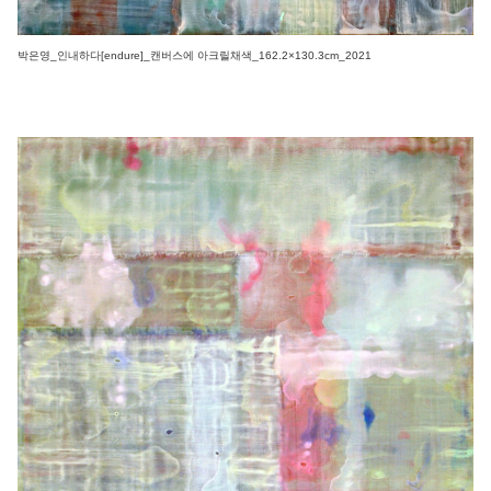
박은영_인내하다[endure]_캔버스에 아크릴채색_162.2×130.3cm_2021