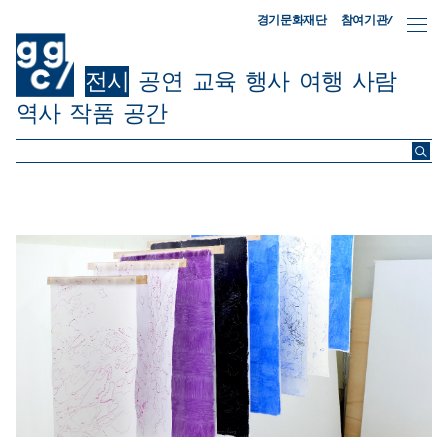
참여기관/
경기문화재단
전시
공연
교육
행사
여행
사람
역사
작품
공간
ggc/