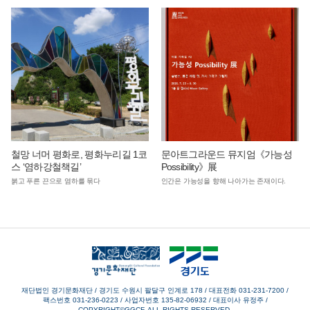
철망 너머 평화로, 평화누리길 1코
문아트그라운드 뮤지엄《가능성
스 ‘염하강철책길’
Possibility》展
붉고 푸른 끈으로 염하를 묶다
인간은 가능성을 향해 나아가는 존재이다.
재단법인 경기문화재단 / 경기도 수원시 팔달구 인계로 178
/
대표전화 031-231-7200
/
팩스번호 031-236-0223
/
사업자번호 135-82-06932
/
대표이사 유정주
/
COPYRIGHT©GGCF. ALL RIGHTS RESERVED.