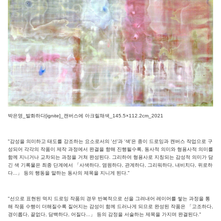
박은영_발화하다[ignite]_캔버스에 아크릴채색_145.5×112.2cm_2021
"감성을 의미하고 태도를 강조하는 요소로서의 '선'과 '색'은 종이 드로잉과 캔버스 작업으로 구
성되어 각각의 작품이 제작 과정에서 완결을 향해 진행될수록, 동사적 의미와 형용사적 의미를
함께 지니거나 교차되는 과정을 거쳐 완성된다. 그리하여 형용사로 지칭되는 감성적 의미가 담
긴 색 기록물은 최종 단계에서 「사색하다, 염원하다, 관계하다, 그리워하다, 내비치다, 위로하
다...」 등의 행동을 말하는 동사의 제목을 지니게 된다."
"선으로 표현된 먹지 드로잉 작품의 경우 반복적으로 선을 그려내어 레이어를 쌓는 과정을 통
해 작품 수행이 더해질수록 짙어지는 감성이 함께 드러나게 되므로 완성된 작품은 「고조하다,
경이롭다, 끝없다, 담백하다, 어질다...」 등의 감정을 서술하는 제목을 가지며 완결된다."