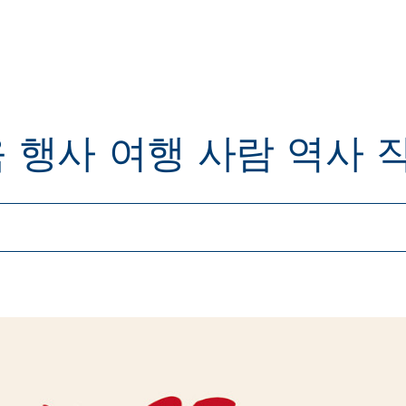
육
행사
여행
사람
역사