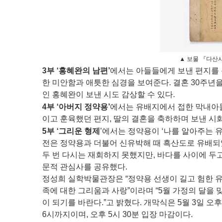
▲ 보물 『다산
3부 ‘홍혜완의 남편’
에서는 아들들에게 보낸 편지를 
한 미안함과 애틋한 심경을 보여준다. 결혼 30주년
인 홍혜완이 보낸 시도 감상할 수 있다.
4부 ‘아버지 정약용’
에서는 유배지에서 접한 막내아들
이고 훈육했던 편지, 딸의 결혼을 축하하며 보낸 시
5부 ‘그리운 형제
’에서는 정약용이 ‘나를 알아주는 
전은 정약용과 더불어 신유박해 때 흑산도로 유배되었
두 번 다시는 재회하지 못했지만, 바다를 사이에 두
문적 관심사를 공유했다.
정성희 실학박물관장은 “정약용 선생이 길고 험한 유
족에 대한 그리움과 사랑”이라며 “5월 가정의 달을
이 되기를 바란다.”고 밝혔다. 개막식은 5월 3일 오
6시까지이며, 오후 5시 30분 입장 마감이다.