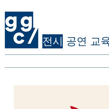
전시
공연
교
ggc/