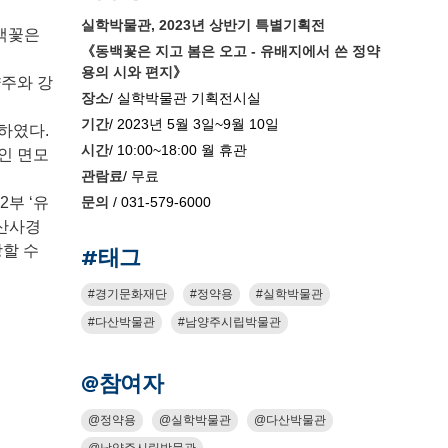
실학박물관, 2023년 상반기 특별기획전
동백꽃은
《동백꽃은 지고 봄은 오고 - 유배지에서 쓴 정약
용의 시와 편지》
양주와 강
장소
/ 실학박물관 기획전시실
기간
/ 2023년 5월 3일~9월 10일
하였다.
시간
/ 10:00~18:00 월 휴관
인 면모
관람료
/ 무료
2부 ‘유
문의
/ 031-579-6000
다산사경
상할 수
#태그
경기문화재단
정약용
실학박물관
다산박물관
남양주시립박물관
@참여자
정약용
실학박물관
다산박물관
남양주시립박물관