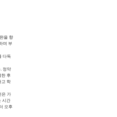
완을 향
하며 부
를 다독
. 정약
별한 후
하고 학
천은 가
는 시간
부터 오후