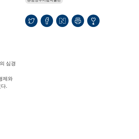
4
의 심경
·형제와
다.