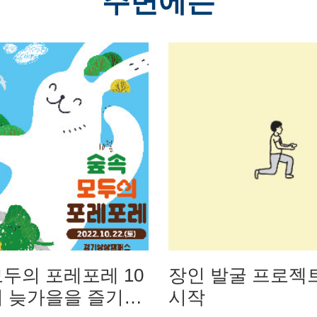
주변에는
모두의 포레포레 10
장인 발굴 프로젝트.
서 늦가을을 즐기세
시작