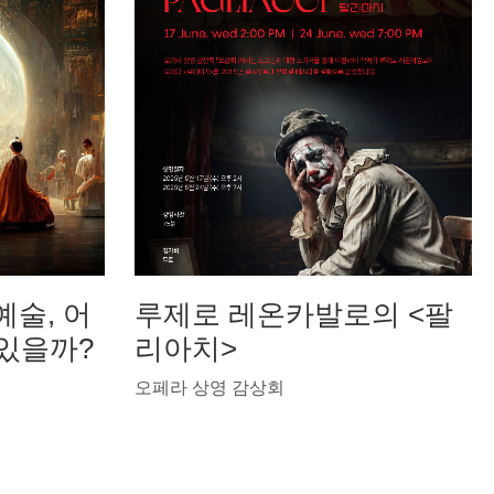
예술, 어
루제로 레온카발로의 <팔
 있을까?
리아치>
오페라 상영 감상회