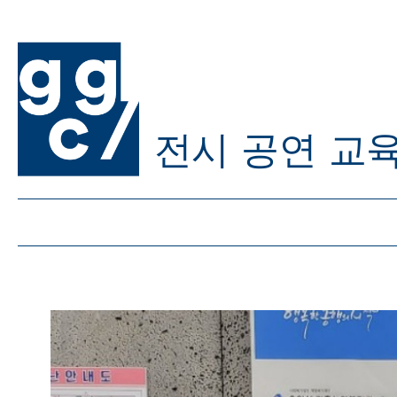
전시
공연
교
ggc/