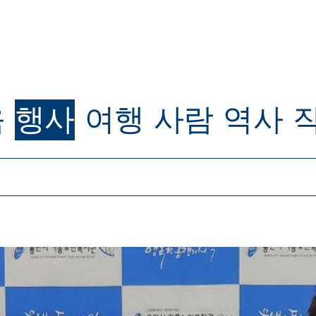
육
행사
여행
사람
역사