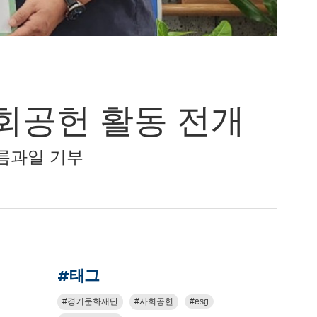
회공헌 활동 전개
름과일 기부
#태그
경기문화재단
사회공헌
esg