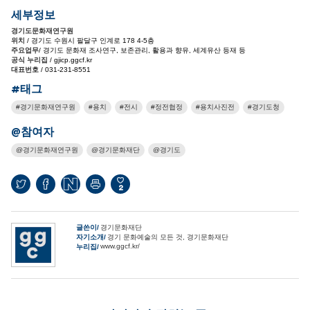
세부정보
경기도문화재연구원
위치
/ 경기도 수원시 팔달구 인계로 178 4-5층
주요업무
/ 경기도 문화재 조사연구, 보존관리, 활용과 향유, 세계유산 등재 등
공식 누리집
/ gjicp.ggcf.kr
대표번호
/ 031-231-8551
#태그
경기문화재연구원
용치
전시
정전협정
용치사진전
경기도청
@참여자
경기문화재연구원
경기문화재단
경기도
2
글쓴이
경기문화재단
자기소개
경기 문화예술의 모든 것, 경기문화재단
www.ggcf.kr/
누리집