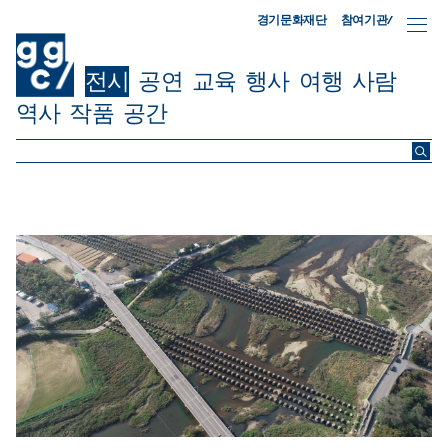
참여기관/
경기문화재단
전시
공연
교육
행사
여행
사람
역사
작품
공간
ggc/