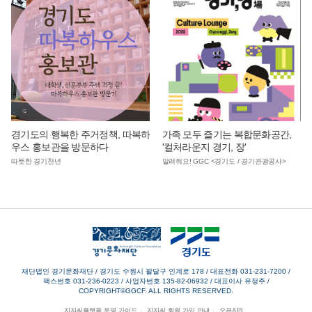
경기도의 행복한 주거정책, 따복하
가족 모두 즐기는 복합문화공간,
우스 홍보관을 방문하다
'컬처라운지 경기, 장'
따뜻한 경기천년
알려줘요! GGC <경기도 / 경기관광공사>
재단법인 경기문화재단 / 경기도 수원시 팔달구 인계로 178
/
대표전화 031-231-7200
/
팩스번호 031-236-0223
/
사업자번호 135-82-06932
/
대표이사 유정주
/
COPYRIGHT©GGCF. ALL RIGHTS RESERVED.
지지씨플랫폼 운영 가이드
지지씨 회원 가입 안내
오픈API