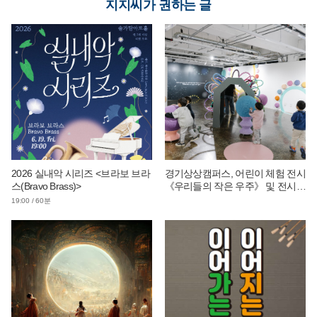
지지씨가 권하는 글
2026 실내악 시리즈 <브라보 브라
경기상상캠퍼스, 어린이 체험 전시
스(Bravo Brass)>
《우리들의 작은 우주》 및 전시
연계 단체 교육 운영
19:00 / 60분