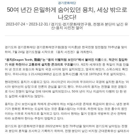
경기문화재단
50여 년간 은밀하게 숨어있던 용치, 세상 밖으로
나오다!
2023-07-24 ~ 2023-12-31 / 경기도∙경기문화재연구원, 전쟁과 분단이 남긴 유
산-용치 사진전 열어
경기도와 경기문화재단 경기문화재연구원(원장 이지훈)은 한국전쟁 정전협정 70주년을 맞이
하여, 7월 24일 경기도청을 시작으로 《용치 사진전》을 개최한다.
“용치(Dragon Teeth, 龍齒)”는 “용의 이빨처럼 보인다”해서 붙여진 이름
으로,
적군이 침입하
기 쉬운 하천이나 교통로에 설치한 콘크리트 구조물
이다. 제2차 세계대전 중 독일이 처음 만들
어 낸 것으로 프랑스와 독일의 국경 사이에 많이 설치되었고, 영국의 해안가, 스위스에도 확인
된다. 우리나라는 1∙21사태(1968년 김신조 침투사건)를 계기로 1970년대 주로 설치되었다.
현대전에도 용치가 사용되고 있다. 러시아군이 러시아와 우크라이나 국경에 설치한 용치는 ‘러
시아 방어선의 상징’으로 언론의 관심을 끌기도 했다. 우리나라의 용치는 전쟁을 겪은 경험으
로 다시 전쟁이 일어날 것에 대비해 설치되었으나, 50여 년이 지난 지금까지 다행히 단 한 번
도 실전에 사용되지는 않았다.
용치는 군사 보안시설로 적에게 은닉해야 하는 비밀스러운 존재로 취급되어 왔으나, 냉전 분위
기가 완화된 후부터는 도심에 있는 것은 흉물스럽다는 이유로, 하천에 있는 것은 홍수의 원인
이라는 이유로 지속적으로 철거되고 있다. 따라서 현재는 철거 민원과 국방부의 군사 전략에
따라 보존해야 한다는 주장이 양립하고 있다.
경기도와 경기문화재연구원은 2022년부터 정전 70주년을 맞이하여 경기도에 남아있는 전쟁
과 분단의 흔적을 조사하고 기록하기 위하여, 전쟁∙분단이 남긴 비지정 근대문화유산 실태조사