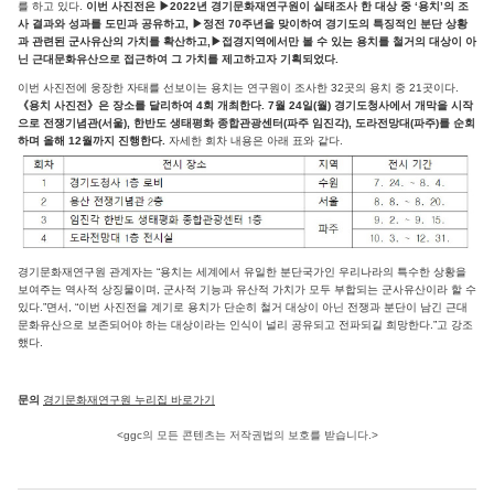
를 하고 있다.
이번 사진전은 ▶2022년 경기문화재연구원이 실태조사 한 대상 중 ‘용치’의 조
사 결과와 성과를 도민과 공유하고, ▶정전 70주년을 맞이하여 경기도의 특징적인 분단 상황
과 관련된 군사유산의 가치를 확산하고,▶접경지역에서만 볼 수 있는 용치를 철거의 대상이 아
닌 근대문화유산으로 접근하여 그 가치를 제고하고자 기획되었다.
이번 사진전에 웅장한 자태를 선보이는 용치는 연구원이 조사한 32곳의 용치 중 21곳이다.
《용치 사진전》은 장소를 달리하여 4회 개최한다. 7월 24일(월) 경기도청사에서 개막을 시작
으로 전쟁기념관(서울), 한반도 생태평화 종합관광센터(파주 임진각), 도라전망대(파주)를 순회
하며 올해 12월까지 진행한다.
자세한 회차 내용은 아래 표와 같다.
경기문화재연구원 관계자는 “용치는 세계에서 유일한 분단국가인 우리나라의 특수한 상황을
보여주는 역사적 상징물이며, 군사적 기능과 유산적 가치가 모두 부합되는 군사유산이라 할 수
있다.”면서, “이번 사진전을 계기로 용치가 단순히 철거 대상이 아닌 전쟁과 분단이 남긴 근대
문화유산으로 보존되어야 하는 대상이라는 인식이 널리 공유되고 전파되길 희망한다.”고 강조
했다.
문의
경기문화재연구원 누리집 바로가기
<ggc의 모든 콘텐츠는 저작권법의 보호를 받습니다.>