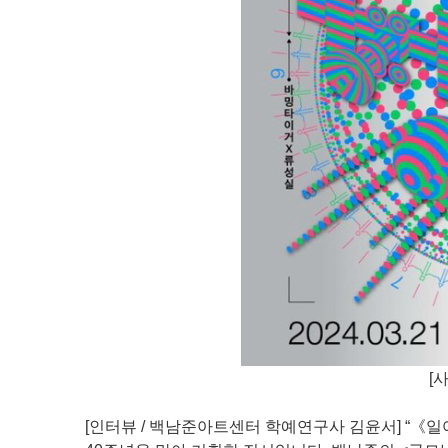
[
[인터뷰 / 백남준아트센터 학예연구사 김윤서] “《