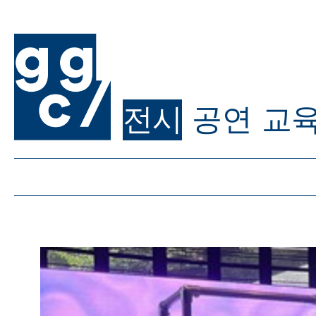
전시
공연
교
ggc/