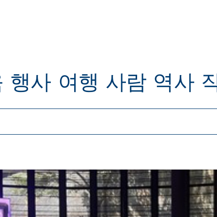
육
행사
여행
사람
역사