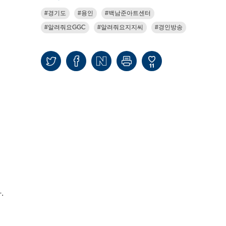
경기도
용인
백남준아트센터
알려줘요GGC
알려줘요지지씨
경인방송
11
.