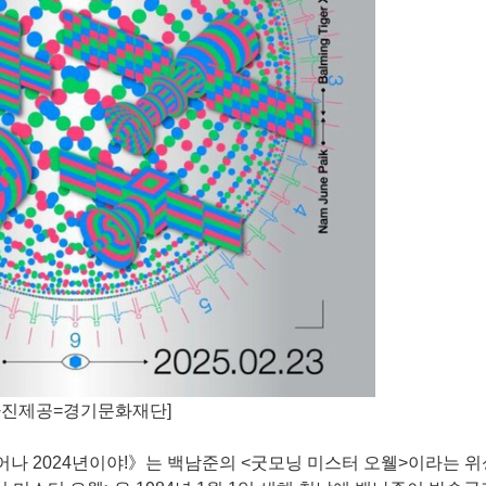
사진제공=경기문화재단]
일어나 2024년이야!》는 백남준의 <굿모닝 미스터 오웰>이라는 