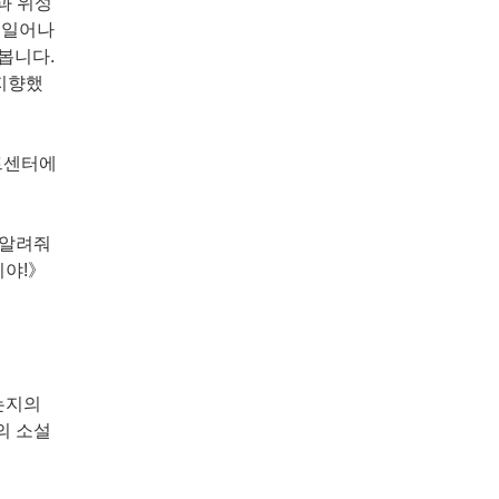
과 위성
《일어나
봅니다.
 지향했
아트센터에
‘알려줘
이야!》
는지의
의 소설