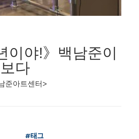
4년이야!》백남준이
 보다
 / 백남준아트센터>
#태그