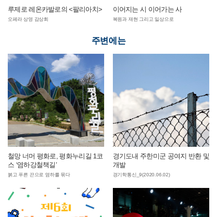
루제로 레온카발로의 <팔리아치>
이어지는 시 이어가는 사
오페라 상영 감상회
복원과 재현 그리고 일상으로
주변에는
철망 너머 평화로, 평화누리길 1코
경기도내 주한미군 공여지 반환 및
스 ‘염하강철책길’
개발
붉고 푸른 끈으로 염하를 묶다
경기학통신_9(2020.06.02)