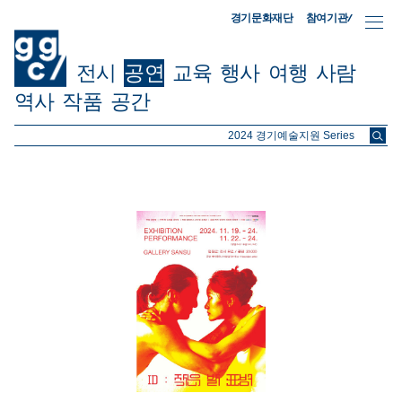
참여기관/
경기문화재단
전시
공연
교육
행사
여행
사람
역사
작품
공간
ggc/