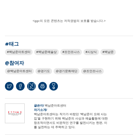
<ggc의 모든 콘텐츠는 저작권법의 보호를 받습니다.>
#태그
백남준아트센터
백남준예술상
조안조나스
시상식
백남준
@참여자
백남준아트센터
경기도
경기문화재단
조안조나스
0
글쓴이
백남준아트센터
자기소개
백남준아트센터는 작가가 바랐던 ‘백남준이 오래 사는
집’을 구현하기 위해 백남준의 사상과 예술활동에 대한
창조적이면서도 비판적인 연구를 발전시키는 한편, 이
를 실천하는 데 주력하고 있다.