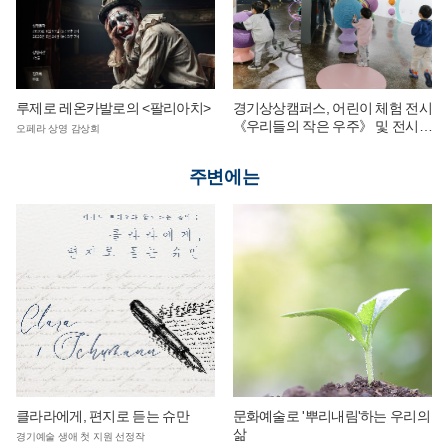
루제로 레온카발로의 <팔리아치>
경기상상캠퍼스, 어린이 체험 전시
《우리들의 작은 우주》 및 전시
오페라 상영 감상회
연계 단체 교육 운영
주변에는
클라라에게, 편지로 듣는 슈만
문화예술로 '뿌리내림'하는 우리의
삶
경기예술 생애 첫 지원 선정작