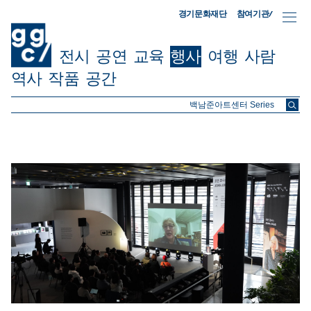
참여기관/
경기문화재단
전시
공연
교육
행사
여행
사람
역사
작품
공간
ggc/