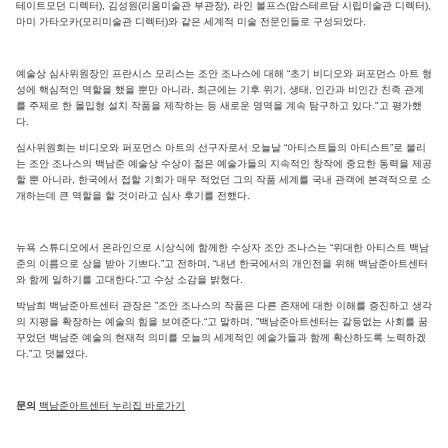
테이트모던 디렉터), 김성원(리움미술관 부관장), 라인 볼프스(암스테르담 시립미술관 디렉터),
마미 가타오카(모리미술관 디렉터)와 같은 세계적 미술 전문인들로 구성되었다.
예술상 심사위원장인 프란시스 모리스는 조안 조나스에 대해 “초기 비디오와 퍼포먼스 아트 형
성에 핵심적인 역할을 했을 뿐만 아니라, 최근에는 기후 위기, 생태, 인간과 비인간 친족 관계
를 주제로 한 몰입형 설치 작품을 제작하는 등 새로운 영역을 계속 탐구하고 있다."고 평가했
다.
심사위원회는 비디오와 퍼포먼스 아트의 선구자로서 오늘날 “아티스트들의 아티스트”로 불리
는 조안 조나스의 백남준 예술상 수상이 젊은 예술가들의 지속적인 창작에 중요한 동력을 제공
할 뿐 아니라, 한국에서 접할 기회가 매우 적었던 그의 작품 세계를 국내 관객에 본격적으로 소
개하는데 큰 역할을 할 것이라고 심사 후기를 전했다.
뉴욕 스튜디오에서 온라인으로 시상식에 함께한 수상자 조안 조나스는 “위대한 아티스트 백남
준의 이름으로 상을 받아 기쁘다.”고 전하며, “내년 한국에서의 개인전을 위해 백남준아트센터
와 함께 일하기를 고대한다.”고 수상 소감을 밝혔다.
박남희 백남준아트센터 관장은 ”조안 조나스의 작품은 다른 존재에 대한 이해를 증진하고 생각
의 지평을 확장하는 예술의 힘을 보여준다.“고 말하며, ”백남준아트센터는 갈등없는 사회를 꿈
꾸었던 백남준 예술의 현재적 의미를 오늘의 세계적인 예술가들과 함께 확산하도록 노력하겠
다.”고 덧붙였다.
문의
백남준아트센터 누리집 바로가기