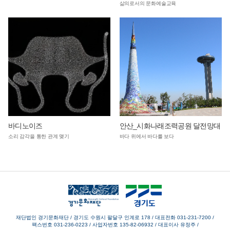
삶의로서의 문화예술교육
바디노이즈
안산_시화나래조력공원 달전망대
소리 감각을 통한 관계 맺기
바다 위에서 바다를 보다
재단법인 경기문화재단 / 경기도 수원시 팔달구 인계로 178
/
대표전화 031-231-7200
/
팩스번호 031-236-0223
/
사업자번호 135-82-06932
/
대표이사 유정주
/