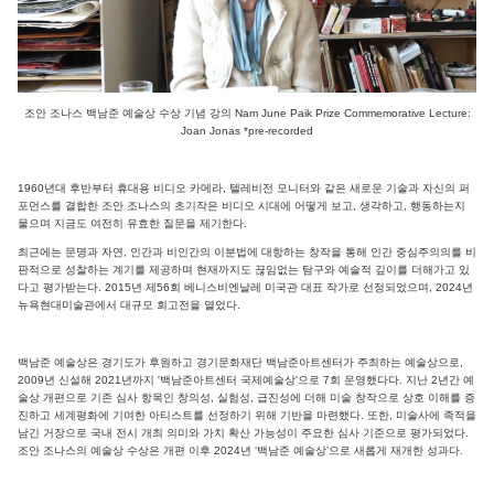
조안 조나스 백남준 예술상 수상 기념 강의
Nam June Paik Prize Commemorative Lecture:
Joan Jonas *pre-recorded
1960년대 후반부터 휴대용 비디오 카메라, 텔레비전 모니터와 같은 새로운 기술과 자신의 퍼
포먼스를 결합한 조안 조나스의 초기작은 비디오 시대에 어떻게 보고, 생각하고, 행동하는지
물으며 지금도 여전히 유효한 질문을 제기한다.
최근에는 문명과 자연, 인간과 비인간의 이분법에 대항하는 창작을 통해 인간 중심주의의를 비
판적으로 성찰하는 계기를 제공하며 현재까지도 끊임없는 탐구와 예술적 깊이를 더해가고 있
다고 평가받는다. 2015년 제56회 베니스비엔날레 미국관 대표 작가로 선정되었으며, 2024년
뉴욕현대미술관에서 대규모 회고전을 열었다.
백남준 예술상은 경기도가 후원하고 경기문화재단 백남준아트센터가 주최하는 예술상으로,
2009년 신설해 2021년까지 '백남준아트센터 국제예술상'으로 7회 운영했다다. 지난 2년간 예
술상 개편으로 기존 심사 항목인 창의성, 실험성, 급진성에 더해 미술 창작으로 상호 이해를 증
진하고 세계평화에 기여한 아티스트를 선정하기 위해 기반을 마련했다. 또한, 미술사에 족적을
남긴 거장으로 국내 전시 개최 의미와 가치 확산 가능성이 주요한 심사 기준으로 평가되었다.
조안 조나스의 예술상 수상은 개편 이후 2024년 ‘백남준 예술상’으로 새롭게 재개한 성과다.