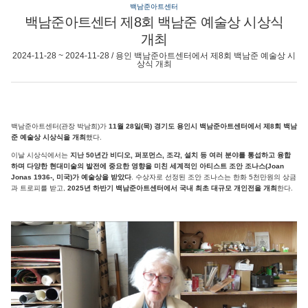
백남준아트센터
백남준아트센터 제8회 백남준 예술상 시상식
개최
2024-11-28 ~ 2024-11-28 / 용인 백남준아트센터에서 제8회 백남준 예술상 시
상식 개최
백남준아트센터(관장 박남희)가
11월 28일(목) 경기도 용인시 백남준아트센터에서 제8회 백남
준 예술상 시상식을 개최
했다.
이날 시상식에서는
지난 50년간 비디오, 퍼포먼스, 조각, 설치 등 여러 분야를 통섭하고 융합
하며 다양한 현대미술의 발전에 중요한 영향을 미친 세계적인 아티스트 조안 조나스(Joan
Jonas 1936-, 미국)가 예술상을 받았다
. 수상자로 선정된 조안 조나스는 한화 5천만원의 상금
과 트로피를 받고,
2025년 하반기 백남준아트센터에서 국내 최초 대규모 개인전을 개최
한다.