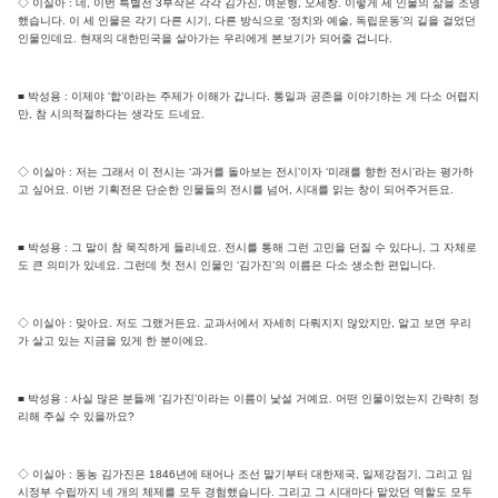
◇ 이실아 : 네, 이번 특별전 3부작은 각각 김가진, 여운형, 오세창. 이렇게 세 인물의 삶을 조명
했습니다. 이 세 인물은 각기 다른 시기, 다른 방식으로 ‘정치와 예술, 독립운동’의 길을 걸었던
인물인데요. 현재의 대한민국을 살아가는 우리에게 본보기가 되어줄 겁니다.
■ 박성용 : 이제야 ‘합’이라는 주제가 이해가 갑니다. 통일과 공존을 이야기하는 게 다소 어렵지
만, 참 시의적절하다는 생각도 드네요.
◇ 이실아 : 저는 그래서 이 전시는 ‘과거를 돌아보는 전시’이자 ‘미래를 향한 전시’라는 평가하
고 싶어요. 이번 기획전은 단순한 인물들의 전시를 넘어, 시대를 읽는 창이 되어주거든요.
■ 박성용 : 그 말이 참 묵직하게 들리네요. 전시를 통해 그런 고민을 던질 수 있다니, 그 자체로
도 큰 의미가 있네요. 그런데 첫 전시 인물인 ‘김가진’의 이름은 다소 생소한 편입니다.
◇ 이실아 : 맞아요. 저도 그랬거든요. 교과서에서 자세히 다뤄지지 않았지만, 알고 보면 우리
가 살고 있는 지금을 있게 한 분이에요.
■ 박성용 : 사실 많은 분들께 ‘김가진’이라는 이름이 낯설 거예요. 어떤 인물이었는지 간략히 정
리해 주실 수 있을까요?
◇ 이실아 : 동농 김가진은 1846년에 태어나 조선 말기부터 대한제국, 일제강점기, 그리고 임
시정부 수립까지 네 개의 체제를 모두 경험했습니다. 그리고 그 시대마다 맡았던 역할도 모두