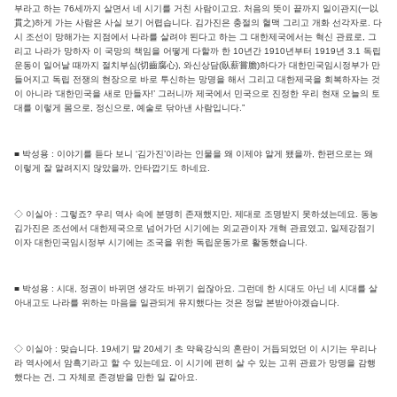
부라고 하는 76세까지 살면서 네 시기를 거친 사람이고요. 처음의 뜻이 끝까지 일이관지(一以
貫之)하게 가는 사람은 사실 보기 어렵습니다. 김가진은 충절의 혈맥 그리고 개화 선각자로. 다
시 조선이 망해가는 지점에서 나라를 살려야 된다고 하는 그 대한제국에서는 혁신 관료로, 그
리고 나라가 망하자 이 국망의 책임을 어떻게 다할까 한 10년간 1910년부터 1919년 3.1 독립
운동이 일어날 때까지 절치부심(切齒腐心), 와신상담(臥薪嘗膽)하다가 대한민국임시정부가 만
들어지고 독립 전쟁의 현장으로 바로 투신하는 망명을 해서 그리고 대한제국을 회복하자는 것
이 아니라 ‘대한민국을 새로 만들자!’ 그러니까 제국에서 민국으로 진정한 우리 현재 오늘의 토
대를 이렇게 몸으로, 정신으로, 예술로 닦아낸 사람입니다.”
■ 박성용 : 이야기를 듣다 보니 ‘김가진’이라는 인물을 왜 이제야 알게 됐을까, 한편으로는 왜
이렇게 잘 알려지지 않았을까, 안타깝기도 하네요.
◇ 이실아 : 그렇죠? 우리 역사 속에 분명히 존재했지만, 제대로 조명받지 못하셨는데요. 동농
김가진은 조선에서 대한제국으로 넘어가던 시기에는 외교관이자 개혁 관료였고, 일제강점기
이자 대한민국임시정부 시기에는 조국을 위한 독립운동가로 활동했습니다.
■ 박성용 : 시대, 정권이 바뀌면 생각도 바뀌기 쉽잖아요. 그런데 한 시대도 아닌 네 시대를 살
아내고도 나라를 위하는 마음을 일관되게 유지했다는 것은 정말 본받아야겠습니다.
◇ 이실아 : 맞습니다. 19세기 말 20세기 초 약육강식의 혼란이 거듭되었던 이 시기는 우리나
라 역사에서 암흑기라고 할 수 있는데요. 이 시기에 편히 살 수 있는 고위 관료가 망명을 감행
했다는 건, 그 자체로 존경받을 만한 일 같아요.