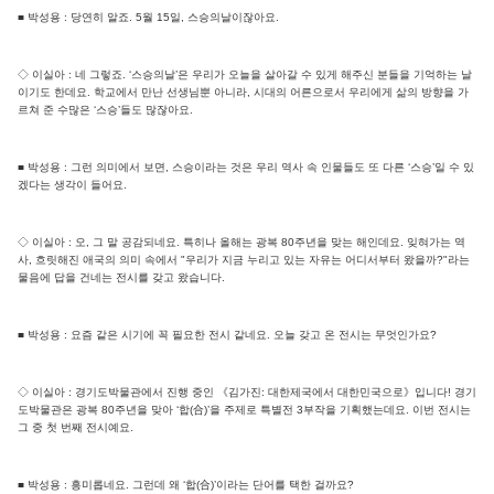
■ 박성용 : 당연히 알죠. 5월 15일, 스승의날이잖아요.
◇ 이실아 : 네 그렇죠. ‘스승의날’은 우리가 오늘을 살아갈 수 있게 해주신 분들을 기억하는 날
이기도 한데요. 학교에서 만난 선생님뿐 아니라, 시대의 어른으로서 우리에게 삶의 방향을 가
르쳐 준 수많은 ‘스승’들도 많잖아요.
■ 박성용 : 그런 의미에서 보면, 스승이라는 것은 우리 역사 속 인물들도 또 다른 ‘스승’일 수 있
겠다는 생각이 들어요.
◇ 이실아 : 오, 그 말 공감되네요. 특히나 올해는 광복 80주년을 맞는 해인데요. 잊혀가는 역
사, 흐릿해진 애국의 의미 속에서 "우리가 지금 누리고 있는 자유는 어디서부터 왔을까?"라는
물음에 답을 건네는 전시를 갖고 왔습니다.
■ 박성용 : 요즘 같은 시기에 꼭 필요한 전시 같네요. 오늘 갖고 온 전시는 무엇인가요?
◇ 이실아 : 경기도박물관에서 진행 중인 《김가진: 대한제국에서 대한민국으로》입니다! 경기
도박물관은 광복 80주년을 맞아 ‘합(合)’을 주제로 특별전 3부작을 기획했는데요. 이번 전시는
그 중 첫 번째 전시예요.
■ 박성용 : 흥미롭네요. 그런데 왜 ‘합(合)’이라는 단어를 택한 걸까요?