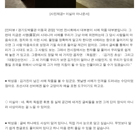
[사진제공= 이실아 아나운서]
[인터뷰 / 경기도박물관 이동국 관장] “이번 전시회에서 대부분이 서예 작품 대부분입니다. 그
런데 지금은 서맹(書盲)의 시대니까 서예를 우리가 그냥 아예 외면하는데 그 당시 사람들의 마
음속으로, 정치와 또 이런 시세, 물정을 정확하게 알고자 한다면 서예라는 창으로 들어가지 않
으면 그 사람 마음속으로 성정과 기질 속으로 들어갈 재간이 없어요. 그래서 글씨를 통해서 우
리가 그 시대도 보고, 그 사람도 보는. 그래서 전시장에서는 한자를 잘 풀어서 우리말로 쉽게
해 놓은 거 있고요. 그중에서도 정말 딱 세 가지만 꼽자면 〈독립문〉, 〈김가진 초상〉 그리고
〈대동단선언서〉, 그 세 가지를 우리가 보면 김가진이 얼마나 큰 사람인지, 또 우리가 앞으로
통일 조국을 위해서 나아갈 때 그가 어떤 지침이 될 수 있는 인물이라고 할 수가 있겠습니다.”
■ 박성용 : 김가진이 남긴 서예 작품을 볼 수 있군요. 옛날엔 서예가 인격을 드러내는 수단이었
잖아요. 조선시대 선비에겐 필수 교양이자 예술 표현 도구이기도 하고요.
◇ 이실아 : 네, 특히 독립문 휘호 등 실제 공간에 새겨진 글씨들을 보면 그게 단지 장식이 아니
라 사상이라는 걸 느낄 수 있어요.
■ 박성용 : 글씨 하나에도 사상이 담겨 있다니, 직접 가서 눈으로 담고 싶습니다. 무엇보다 알
기 쉽게 한글로도 풀이되어 있다고 하니 마음 편히 즐길 수 있을 것 같습니다.