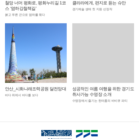
철망 너머 평화로, 평화누리길 1코
클라라에게, 편지로 듣는 슈만
스 ‘염하강철책길’
경기예술 생애 첫 지원 선정작
붉고 푸른 끈으로 염하를 묶다
안산_시화나래조력공원 달전망대
성공적인 여름 여행을 위한 경기도
취사가능 수영장 소개
바다 위에서 바다를 보다
수영장에서 즐기는 한여름의 바비큐 파티