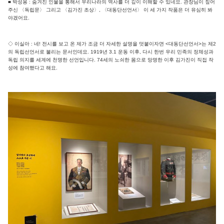
■ 박성용 : 숨겨진 인물을 통해서 우리나라의 역사를 더 깊이 이해할 수 있네요. 관장님이 짚어
주신 〈독립문〉 그리고 〈김가진 초상〉, 〈대동단선언서〉 이 세 가지 작품은 더 유심히 봐
야겠어요.
◇ 이실아 : 네! 전시를 보고 온 제가 조금 더 자세한 설명을 덧붙이자면 <대동단선언서>는 제2
의 독립선언서로 불리는 문서인데요. 1919년 3.1 운동 이후, 다시 한번 우리 민족의 정체성과
독립 의지를 세계에 천명한 선언입니다. 74세의 노쇠한 몸으로 망명한 이후 김가진이 직접 작
성에 참여했다고 해요.