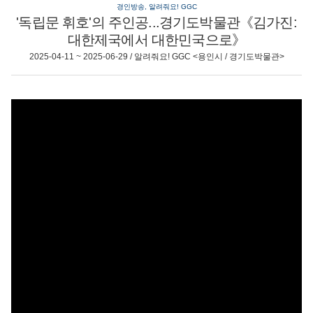
경인방송, 알려줘요! GGC
'독립문 휘호'의 주인공...경기도박물관《김가진:
대한제국에서 대한민국으로》
2025-04-11 ~ 2025-06-29 / 알려줘요! GGC <용인시 / 경기도박물관>