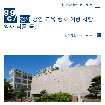
참여기관/
경기문화재단
전시
공연
교육
행사
여행
사람
역사
작품
공간
ggc/