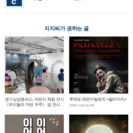
지지씨가 권하는 글
경기상상캠퍼스, 어린이 체험 전시
루제로 레온카발로의 <팔리아치>
《우리들의 작은 우주》 및 전시
오페라 상영 감상회
연계 단체 교육 운영