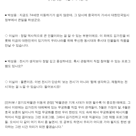
■ 박성용 : 지금도 74세면 이동하기가 쉽지 않은데, 그 당시에 중국까지 가셔서 대한민국임시
정부에서 큰일을 하셨군요.
◇ 이실아 : 정말 역사적으로 큰 인물이라는 걸 알 수 있는 부분이에요. 이 외에도 김가진을 비
롯해 지금의 대한민국이 있기까지 우리나라를 위해 투신한 동시대와 후시대 인물들의 작품을
만날 수 있습니다.
■ 박성용 : 전시가 생각보다 정말 깊고 풍성하네요. 혹시 관람객이 직접 참여할 수 있는 프로그
램도 있나요?
◇ 이실아 : 물론이죠. 이번 전시가 단순히 ‘보는 전시’가 아니라 ‘함께 생각하고, 체험하는 전
시’라는 걸 느낄 수 있습니다. 들어보시죠!
[인터뷰 / 경기도박물관 이동국 관장] “박물관은 기계 시대가 되면 될수록 더 중요한 때예요. 그
래서 이번에는 김가진의 대례복에 있는 무궁화를 직접 우리 관객들이, 5월은 가정의 달, 6월은
호국 보훈의 달이니까 직접 무궁화를 한번 우리 한반도 지도 속에 해서 무궁화꽃에 메시지를
적어서 직접 꼽아보는 그런 프로그램, 그래서 김가진하고 바로 직결되는 그런 체험 프로그램
들. 오셔서 다 같이 여기 와서 좀 놀면서, 또 공부도 하면서 우리가 어디로 가야 될지도 한번 생
각하는 그런 시간 자리가 되면 좋겠습니다.”