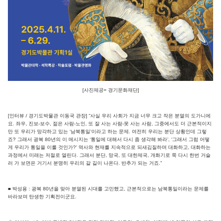
[사진제공= 경기문화재단]
[인터뷰 / 경기도박물관 이동국 관장] “사실 우리 사회가 지금 너무 크고 작은 분열의 도가니에
요. 좌우, 진보-보수, 젊은 사람-노인, 또 잘 사는 사람-못 사는 사람, 그중에서도 더 근본적이지
만 또 우리가 망각하고 있는 ‘남북통일’이라고 하는 문제. 여전히 우리는 분단 상황인데 그렇
죠? 그래서 광복 80년의 이 메시지는 ‘통일에 대해서 다시 좀 생각해 봐라’, ‘그래서 그럼 어떻
게 우리가 통일을 이룰 것인가?’ 역사와 현재를 지속적으로 되새김질하며 대화하고, 대화하는
과정에서 미래는 저절로 열린다. 그래서 분단, 망국, 또 대한제국, 개화기로 쭉 다시 한번 거슬
러 가 보면은 거기서 분명히 우리의 갈 길이 나온다. 반추가 되는 거죠.”
■ 박성용 : 광복 80년을 맞아 분열된 시대를 고민했고, 근본적으로는 남북통일이라는 문제를
바라보며 탄생한 기획전이군요.