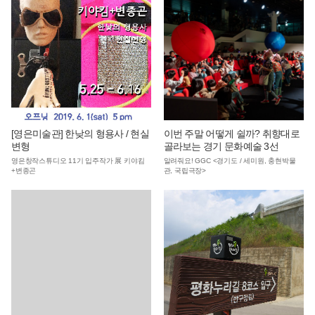
[영은미술관] 한낮의 형용사 / 현실
이번 주말 어떻게 쉴까? 취향대로
변형
골라보는 경기 문화예술 3선
영은창작스튜디오 11기 입주작가 展 키야킴
알려줘요! GGC <경기도 / 세미원, 충현박물
+변종곤
관, 국립극장>