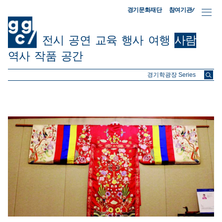
참여기관/
경기문화재단
전시
공연
교육
행사
여행
사람
역사
작품
공간
ggc/