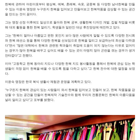
한복에 관하여 어린이옷부터 평상복, 예복, 혼례복, 속옷, 궁중복 등 다양한 남녀한복을 만들
수 있는 이윤숙 명장은 누구든지 한복을 입어보고 만들어보고 한복작품을 감상할 수 있는 공간
을 만드는 것이 꿈이다.
그는 명장 선정 이후에도 일상으로 돌아와 한복 공부, 생활한복 디자인 개발, 집필 작업을 비롯
해 대외 활동을 통한 한복 알리기, 학생들과 일반인 대상 후진양성에 매진하고 있다.
그는 “한복이 얼마나 아름답고 편한 옷인지 보다 많은 사람에게 알릴 수 있도록 다양한 전시회
와 한복 패션쇼 등을 통해 다양한 한복을 선보임으로 한복을 알리고 보급하는데 최선을 다하겠
다”면서 “많은 대학에서 한복과 관련된 학과들이 취업에 도움이 되지 않는다는 이유로 없어지
는 경우가 많아 한복을 배우고 싶어도 배울 수 있는 곳이 마땅치 않아 곤란을 겪는 경우가 생겨
안타깝다”고 전했다.
이어 “고등학교 한복 동아리 지도나 다양한 한복 지도 봉사활동을 통해서 한복에 관심 있는 학
생들이 걱정 없이 한복을 배울 수 있도록 힘을 다하고 싶다.”고 한복 전수에 대한 열정을 보였
다.
이윤숙 명장은 한국 복식 생활사 체험관 운영을 계획하고 있다.
“누구든지 한복에 관심이 있는 사람들이 와서 한복을 입어보고 만들어 보고, 한복 작품들을 감
상할 수 있는 공간을 만들어 한복제작 기술전수와 함께 우리의 전통문화인 한복의 아름다움을
널리 알리고 싶다”고 포부를 밝혔다.