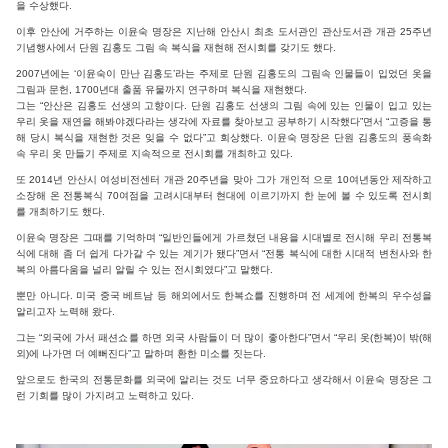
을 수상했다.
이후 안산에 거주하는 이윤숙 명장은 지난해 안산시 최초 도서관인 관산도서관 개관 25주년
기념행사에서 단원 김홍도 그림 속 복식을 재현해 전시회를 갖기도 했다.
2007년에는 ‘이윤숙이 만난 김홍도’라는 주제로 단원 김홍도의 그림속 인물들이 입었던 옷을
그림과 문헌, 1700년대 출품 유물까지 연구하며 복식을 재현했다.
그는 “안산은 김홍도 선생의 고향이다. 단원 김홍도 선생의 그림 속에 있는 인물이 입고 있는
우리 옷을 재연을 해봐야겠다라는 생각에 자료를 찾아보고 공부하기 시작했다”면서 “고증을 통
해 당시 복식을 재현한 것은 잊을 수 없다”고 회상했다. 이윤숙 명장은 단원 김홍도의 풍속화
속 우리 옷 만들기 주제로 지속적으로 전시회를 개최하고 있다.
또 2014년 안산시 여성비전센터 개관 20주년을 맞아 그가 개인적 으로 10여년동안 제작하고
소장해 온 전통복식 70여점을 고려시대부터 현대에 이르기까지 한 눈에 볼 수 있도록 전시회
를 개최하기도 했다.
이윤숙 명장은 그때를 기억하며 “일반인들에게 가르쳤던 내용을 시대별로 전시해 우리 전통복
식에 대해 좀 더 쉽게 다가갈 수 있는 계기가 됐다”면서 “전통 복식에 대한 시대적 변천사와 한
복의 아름다움을 널리 알릴 수 있는 전시회였다”고 말했다.
뿐만 아니다. 미국 중국 베트남 등 해외에서도 한복쇼를 진행하며 전 세계에 한복의 우수성을
알리고자 노력해 왔다.
그는 “외국에 가서 패션쇼를 하면 외국 사람들이 더 많이 좋아한다”면서 “우리 옷(한복)이 밖(해
외)에 나가면 더 예뻐진다”고 말하며 환한 미소를 짓는다.
앞으로도 한국의 전통문화를 외국에 알리는 것도 너무 중요하다고 생각해서 이윤숙 명장은 그
런 기회를 많이 가지려고 노력하고 있다.