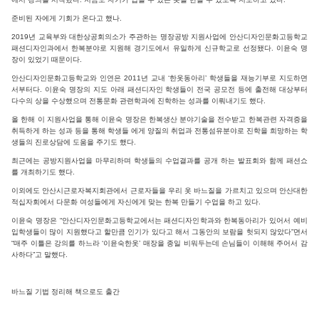
준비된 자에게 기회가 온다고 했나.
2019년 교육부와 대한상공회의소가 주관하는 명장공방 지원사업에 안산디자인문화고등학교
패션디자인과에서 한복분야로 지원해 경기도에서 유일하게 신규학교로 선정됐다. 이윤숙 명
장이 있었기 때문이다.
안산디자인문화고등학교와 인연은 2011년 교내 ‘한옷동아리’ 학생들을 재능기부로 지도하면
서부터다. 이윤숙 명장의 지도 아래 패션디자인 학생들이 전국 공모전 등에 출전해 대상부터
다수의 상을 수상했으며 전통문화 관련학과에 진학하는 성과를 이뤄내기도 했다.
올 한해 이 지원사업을 통해 이윤숙 명장은 한복생산 분야기술을 전수받고 한복관련 자격증을
취득하게 하는 성과 등을 통해 학생들 에게 양질의 취업과 전통섬유분야로 진학을 희망하는 학
생들의 진로상담에 도움을 주기도 했다.
최근에는 공방지원사업을 마무리하며 학생들의 수업결과를 공개 하는 발표회와 함께 패션쇼
를 개최하기도 했다.
이외에도 안산시근로자복지회관에서 근로자들을 우리 옷 바느질을 가르치고 있으며 안산대한
적십자회에서 다문화 여성들에게 자신에게 맞는 한복 만들기 수업을 하고 있다.
이윤숙 명장은 “안산디자인문화고등학교에서는 패션디자인학과와 한복동아리가 있어서 예비
입학생들이 많이 지원했다고 할만큼 인기가 있다고 해서 그동안의 보람을 헛되지 않았다”면서
“매주 이틀은 강의를 하느라 ‘이윤숙한옷’ 매장을 종일 비워두는데 손님들이 이해해 주어서 감
사하다”고 말했다.
바느질 기법 정리해 책으로도 출간