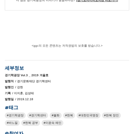
더 많은 경기학광장의 이야기가 궁금하다면?
[경기도사이버도서관 바로가기]
<ggc의 모든 콘텐츠는 저작권법의 보호를 받습니다.>
세부정보
경기학광장 Vol.3 _ 2019 겨울호
발행처
/ 경기문화재단 경기학센터
발행인
/ 강헌
기획
/ 이지훈, 김성태
발행일
/ 2019.12.18
#태그
경기학광장
경기학센터
불화
한복
대한민국명장
한복 장인
바느질
한복 공부
이윤숙 예인
@참여자