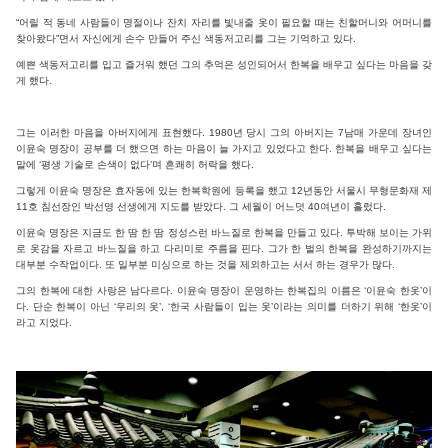
“어릴 적 동네 사람들이 명절이나 잔치 자리를 빛내줄 옷이 필요할 때는 친할머니와 어머니를
찾아왔다”면서 자신에게 손수 만들어 주신 색동저고리를 그는 기억하고 있다.
예쁜 색동저고리를 입고 즐거워 했던 그의 추억은 성인되어서 한복을 배우고 싶다는 마음을 갖
게 했다.
그는 이러한 마음을 아버지에게 표현했다. 1980년 당시 그의 아버지는 7남매 가운데 장녀인
이윤숙 명장이 공부를 더 했으면 하는 마음이 늘 가지고 있었다고 한다. 한복을 배우고 싶다는
말에 ‘평생 기술로 손색이 없다’며 흔쾌히 허락을 했다.
그렇게 이윤숙 명장은 효자동에 있는 한복학원에 등록을 했고 12년동안 서울시 무형문화재 제
11호 침선장인 박선영 선생에게 지도를 받았다. 그 세월이 어느덧 40여년이 흘렀다.
이윤숙 명장은 지금도 한 땀 한 땀 정성스런 바느질로 한복을 만들고 있다. 투박해 보이는 가위
로 옷감을 자르고 바느질을 하고 다리미로 주름을 핀다. 그가 한 벌의 한복을 완성하기까지는
대부분 수작업이다. 또 일부분 미싱으로 하는 것을 제외하고는 서서 하는 경우가 많다.
그의 한복에 대한 사랑은 남다르다. 이윤숙 명장이 운영하는 한복집의 이름은 ‘이윤숙 한옷’이
다. 단순 한복이 아닌 ‘우리의 옷’, ‘한국 사람들이 입는 옷’이라는 의미를 더하기 위해 ‘한옷’이
라고 지었다.