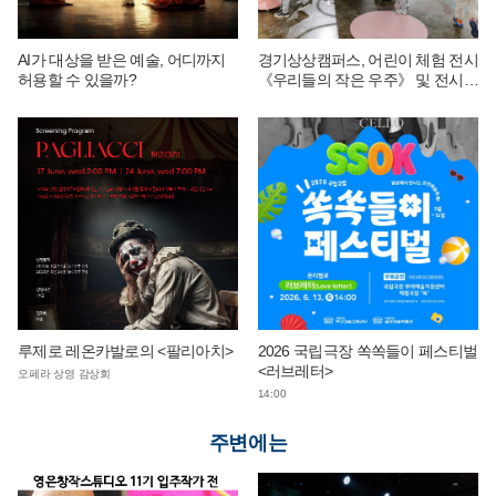
AI가 대상을 받은 예술, 어디까지
경기상상캠퍼스, 어린이 체험 전시
허용할 수 있을까?
《우리들의 작은 우주》 및 전시
연계 단체 교육 운영
루제로 레온카발로의 <팔리아치>
2026 국립극장 쏙쏙들이 페스티벌
<러브레터>
오페라 상영 감상회
14:00
주변에는