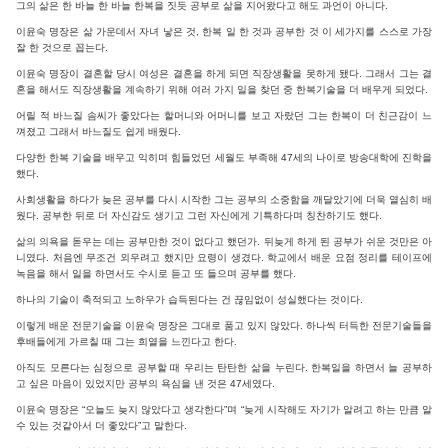
그의 삶은 한 바늘 한 바늘 한복을 짓듯 공부로 삶을 지어왔다고 해도 과언이 아니다.
이윤숙 명장은 삶 가운데서 자녀 낳은 것, 한복 일 한 것과 공부한 것 이 세가지를 스스로 가장
잘 한 것으로 꼽는다.
이윤숙 명장이 결혼할 당시 여성은 결혼을 하게 되면 직장생활을 못하게 됐다. 그래서 그는 결
혼을 해서도 직장생활을 계속하기 위해 여러 가지 일을 찾던 중 한복기술을 더 배우게 되었다.
어릴 적 바느질 솜씨가 좋았다는 할머니와 어머니를 보고 자랐던 그는 한복이 더 친근감이 느
껴졌고 그래서 바느질도 쉽게 배웠다.
다양한 한복 기술을 배우고 익히며 힘들었던 세월도 부족해 47세의 나이로 방송대학에 진학을
했다.
사회생활을 하다가 늦은 공부를 다시 시작한 그는 공부의 소중함을 깨달았기에 더욱 열심히 배
웠다. 공부한 뒤로 더 자신감도 생기고 그런 자신에게 기특하다며 칭찬하기도 했다.
삶의 의욕을 돋우는 데는 공부만한 것이 없다고 했던가. 뒤늦게 하게 된 공부가 쉬운 것만은 아
니였다. 처음엔 무조건 외우려고 했지만 요령이 생겼다. 학교에서 배운 요점 정리를 테이프에
녹음을 해서 일을 하면서도 수시로 듣고 또 들으며 공부를 했다.
하나의 기술이 축적되고 노하우가 습득된다는 건 끊임없이 성실했다는 것이다.
이렇게 배운 전문기술을 이윤숙 명장은 그대로 품고 있지 않았다. 하나씩 터득한 전문기술들을
후배들에게 가르칠 때 그는 희열을 느낀다고 한다.
아직도 모른다는 심정으로 공부할 때 우리는 탄탄한 삶을 누린다. 한복일을 하면서 늘 공부하
고 싶은 마음이 있었지만 공부의 욕심을 낸 것은 47세였다.
이윤숙 명장은 “오늘도 늦지 않았다고 생각한다”며 “늦게 시작해도 자기가 알려고 하는 만큼 알
수 있는 것같아서 더 좋았다”고 말한다.