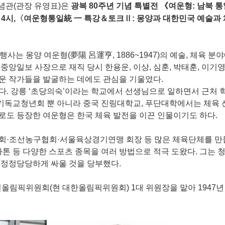
념관(관장 유영표)은
광복 80주년 기념 특별전 《여운형: 남북 
 오후 4시,〈여운형통일統 一 특강＆토크Ⅱ: 몽양과 대한민국 예술과
는 몽양 여운형(夢陽 呂運亨, 1886~1947)의 예술, 체육 분
앙일보 사장으로 재직 당시 한용운, 이상, 심훈, 박태훈, 이기영
로운 작가들을 발굴하는 데에도 관심을 기울였다.
. 강릉 ‘초당의숙’이라는 학교에서 선생님으로 일하면서 근처 
성기독교청년회 뿐 아니라 중국 진링대학교, 푸단대학에서는 체육
로도 등장한 여운형은 한국 체육 발전을 이끈 인물이기도 하다.
회·조선농구협회·서울육상경기연맹 회장 등 많은 체육단체를 만
, 마라톤 등 다양한 스포츠 종목을 여러 방법으로 적극 도왔다. 그는
 정정당당하게 싸울 것을 당부했다.
올림픽위원회(현 대한올림픽위원회) 1대 위원장을 맡아 1947년 