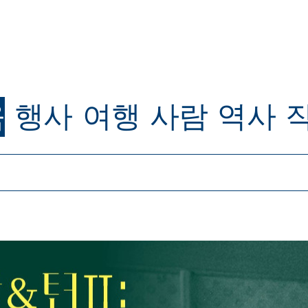
육
행사
여행
사람
역사