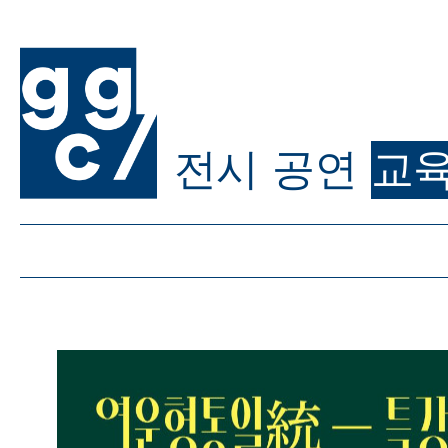
전시
공연
교
ggc/