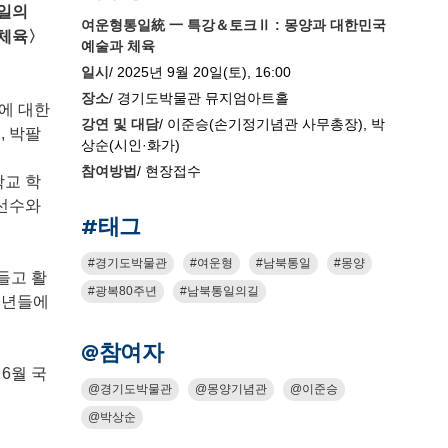
통일의
여운형통일統 一 특강＆토크Ⅱ : 몽양과 대한민국
 체육〉
예술과 체육
일시
/ 2025년 9월 20일(토), 16:00
장소
/ 경기도박물관 뮤지엄아트홀
야에 대한
강연 및 대담
/ 이준승(손기정기념관 사무총장), 박
, 박팔
상순(시인·화가)
참여방법
/ 현장접수
학교 학
 선수와
#태그
경기도박물관
여운형
남북통일
몽양
들고 활
광복80주년
남북통일의길
 청년들에
@참여자
6월 국
경기도박물관
몽양기념관
이준승
박상순