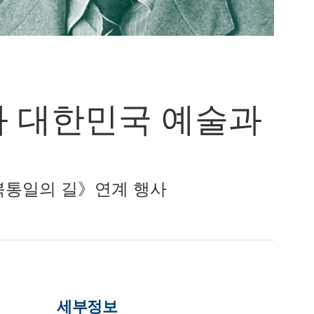
과 대한민국 예술과
형: 남북통일의 길》연계 행사
세부정보