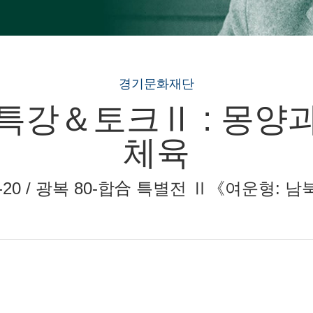
경기문화재단
특강＆토크Ⅱ : 몽양
체육
25-09-20 / 광복 80-합合 특별전 Ⅱ《여운