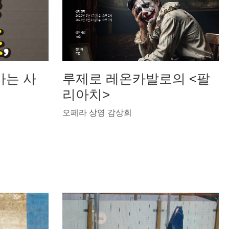
가는 사
루제로 레온카발로의 <팔
리아치>
오페라 상영 감상회