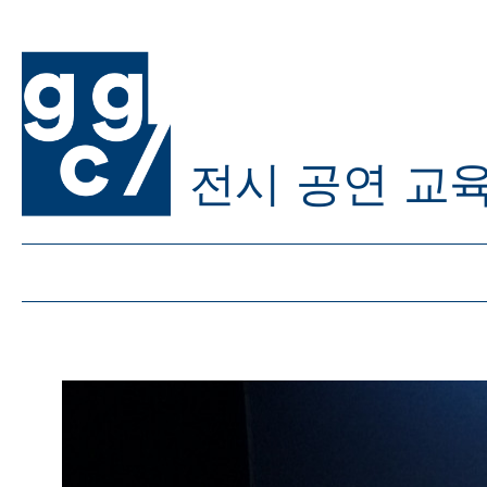
전시
공연
교
ggc/