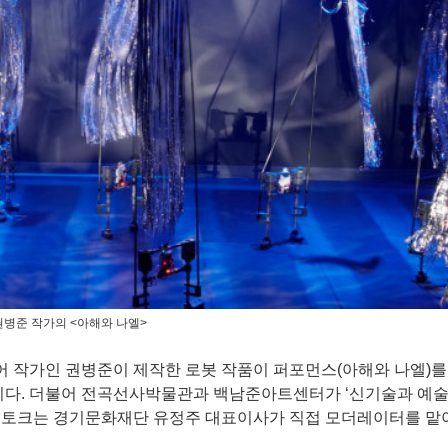
권병준 작가의 <아해와 나엘>
 작가인 권병준이 제작한 로봇 작품이 퍼포먼스(아해와 나엘)를
이다. 더불어 전곡선사박물관과 백남준아트센터가 ‘신기술과 예술
트토크는 경기문화재단 유정주 대표이사가 직접 모더레이터를 맡