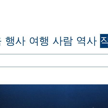
육
행사
여행
사람
역사