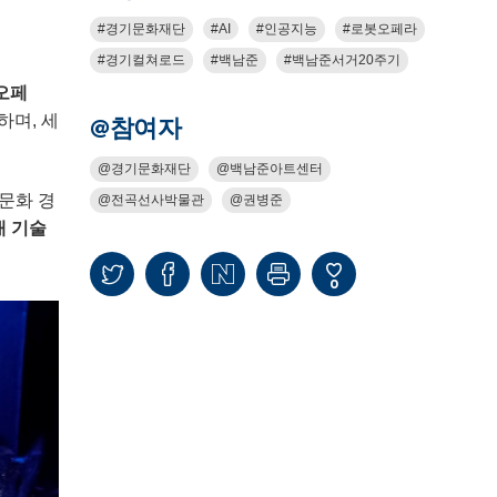
경기문화재단
AI
인공지능
로봇오페라
경기컬쳐로드
백남준
백남준서거20주기
봇오페
며, 세
@참여자
경기문화재단
백남준아트센터
문화 경
전곡선사박물관
권병준
대 기술
0