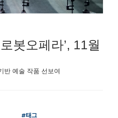
 로봇오페라’, 11월
·로봇 기반 예술 작품 선보여
#태그