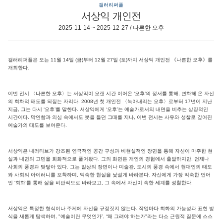
갤러리퍼플
서상익 개인전
2025-11-14 ~ 2025-12-27 / 나른한 오후
갤러리퍼플은 오는 11월 14일 (금)부터 12월 27일 (토)까지 서상익 개인전 《나른한 오후》를
개최한다.
이번 전시 〈나른한 오후〉는 서상익이 오랜 시간 이어온 ‘오후’의 정서를 통해, 변화해 온 자신
의 회화적 태도를 되짚는 자리다. 2008년 첫 개인전 〈녹아내리는 오후〉로부터 17년이 지난
지금, 그는 다시 ‘오후’를 말한다. 서상익에게 ‘오후’는 예술가로서의 내면을 비추는 상징적인
시간이다. 막연함과 의심 속에서도 붓을 들던 그때를 지나, 이번 전시는 사유와 성찰로 깊어진
예술가의 태도를 보여준다.
서상익은 내러티브가 강조된 연극적인 공간 구성과 비현실적인 장면을 통해 자신이 마주한 현
실과 내면의 고민을 회화적으로 풀어왔다. 그의 화면은 개인의 경험에서 출발하지만, 언제나
사회의 풍경과 맞닿아 있다. 그는 일상의 장면이나 미술관, 도시의 풍경 속에서 현대인의 태도
와 사회의 아이러니를 포착하며, 익숙한 현실을 낯설게 바라본다. 자신에게 가장 익숙한 언어
인 ‘회화’를 통해 삶을 비판적으로 바라보고, 그 속에서 자신이 속한 세계를 성찰한다.
서상익은 특정한 형식이나 주제에 자신을 규정짓지 않는다. 작업마다 회화의 가능성과 표현 방
식을 새롭게 탐색하며, "예술이란 무엇인가”, “왜 그려야 하는가"라는 다소 근원적 질문에 스스