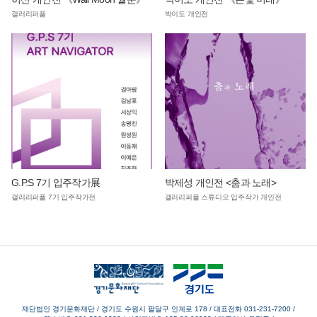
갤러리퍼플
박이도 개인전
G.P.S 7기 입주작가展
박제성 개인전 <춤과 노래>
갤러리퍼플 7기 입주작가전
갤러리퍼플 스튜디오 입주작가 개인전
재단법인 경기문화재단 / 경기도 수원시 팔달구 인계로 178
/
대표전화 031-231-7200
/