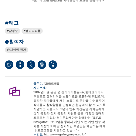
<ggc의 모든 콘텐츠는 저작권법의 보호를 받습니다.>
#태그
남양주
갤러리퍼플
@참여자
서상익 작가
0
글쓴이
갤러리퍼플
자기소개
2007년 8월 문을 연 갤러리퍼플은 (주)벤타코리아의
후원으로 갤러리퍼플 스튜디오를 오픈하게 되었으며,
유망한 작가들에게 개인 스튜디오 공간을 마련해주어
작가들의 창작활동을 안정적인 환경에서 할 수 있도록
지원하고 있습니다. 2년의 입주 기간동안 작가들에게
창작 공간과 전시 공간의 지워은 물론, 다양한 형태의
프로모션 기회와 경기문화재단과 함께하는 "G.P.S
Navigator"프로그램을 통해서 개인 또는 기업 입주 작
가를 지정하여 매달 정기적인 후원금을 제공하는 메세
나 프로그램을 지원하고 있습니다.
http://www.gallerypurple.co.kr/
누리집