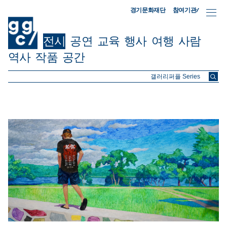
참여기관/
경기문화재단
전시
공연
교육
행사
여행
사람
역사
작품
공간
ggc/