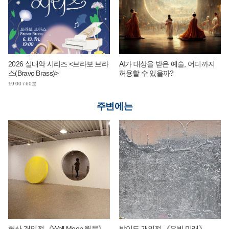
2026 실내악 시리즈 <브라보 브라
AI가 대상을 받은 예술, 어디까지
스(Bravo Brass)>
허용할 수 있을까?
19:00 / 60분
주변에는
허산 개인전 《Wall Moon 월문》
박이도 개인전 《은빛 미래》