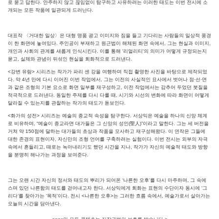
로 묻고 답한다. 안주하지 않고 끊임없이 탐구하고 사유하려는 이러한 태도는 이번 전시에 소
개되는 모든 작품에 일관되게 드러난다.
대표작 〈거대한 일상〉은 대형 명품 광고 이미지와 짐을 들고 기다리는 사람들의 일상적 풍경
이 한 화면에 놓여있다. 주인공이 부재하고 원근법이 해체된 화면 속에서, 그는 현실과 이미지,
개인과 사회의 관계를 새롭게 인식시킨다. 이를 통해 '리얼리티'의 의미가 어떻게 규정되는지
묻고, 실체와 관념이 뒤섞인 현실을 회화적으로 드러낸다.
<강변 유람> 시리즈는 작가가 파리 센 강을 여행하며 직접 촬영한 사진을 바탕으로 제작되었
다. 약 4년 만에 다시 이어진 이번 작업에서, 그는 이전의 사실적인 묘사에서 벗어나 점·선·면
과 같은 조형의 기본 요소로 화면 일부를 재구성하고, 이전 작업에서는 감추어 두었던 붓질을
적극적으로 드러낸다. 동일한 주제를 다시 다룰 때, 시기와 시선의 변화에 따라 화면이 어떻게
달라질 수 있는지를 관찰하는 작가의 태도가 돋보인다.
<화가의 성전> 시리즈는 예술의 종교적 속성을 탐구한다. 서상익은 예술을 하나의 신앙 체계
로 비유하며, “예술이 종교라면 대가들은 그 신앙의 성인(聖人)”이라고 말한다. 그는 세 버전을
거쳐 약 150점에 달하는 대가들의 초상과 작품을 모사하고 재구성해왔다. 이 연작은 그들에
대한 존경의 표현이자, 자신만의 조형 언어를 구축하려는 실험이다. 이번 전시는 외부의 자극
속에서 흔들리고, 때로는 녹아내리기도 했던 시간을 지나, 작가가 자신의 예술적 태도와 방향
을 분명히 해나가는 과정을 보여준다.
그는 오랜 시간 자신의 정서와 태도의 뿌리가 되어온 ‘나른한 오후’를 다시 마주하며, 그 속에
스며 있던 나른함의 태도를 걷어내고자 한다. 서상익에게 회화는 표현의 수단이자 동시에 ‘그
리다’를 찾아가는 ‘목적’이다. 전시 <나른한 오후>는 그러한 흐름 속에서, 예술가로서 살아가는
오늘의 시간을 담아낸다.