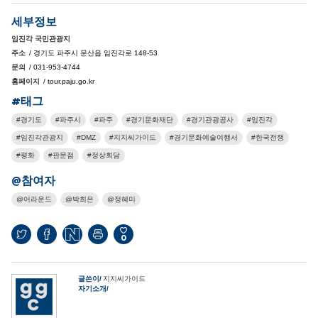
세부정보
임진각 국민관광지
주소
/ 경기도 파주시 문산읍 임진각로 148-53
문의
/ 031-953-4744
홈페이지
/ tour.paju.go.kr
#태그
경기도
파주시
파주
경기문화재단
경기관광공사
임진각
임진각관광지
DMZ
지지씨가이드
경기문화예술여행서
한국전쟁
평화
판문점
정상회담
@참여자
어라운드
박희은
정혜미
0
글쓴이
지지씨가이드
자기소개