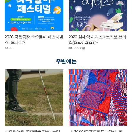
2026 국립극장 쏙쏙들이 페스티벌
2026 실내악 시리즈 <브라보 브라
<러브레터>
스(Bravo Brass)>
14:00
19:00 / 60분
주변에는
시각장애인 촉각예술교육 - 느리
《DMZ아트프로젝트 – 다시, 평