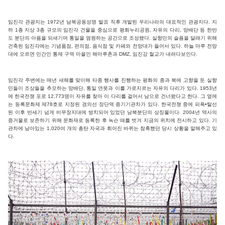
임진각 관광지는 1972년 남북공동성명 발표 직후 개발된 우리나라의 대표적인 관광지다. 지
하 1층 지상 3층 규모의 임진각 건물을 중심으로 평화누리공원, 자유의 다리, 망배단 등 한반
도 분단의 아픔을 되새기며 통일을 염원하는 공간으로 조성됐다. 실향민의 슬픔을 달래기 위해
건축된 임진각에는 기념품점, 편의점, 음식점 및 카페와 전망대가 들어서 있다. 하늘 마루 전망
대에 오르면 민간인 통제 구역 마을인 해마루촌과 DMZ, 임진강 철교가 내려다보인다.
임진각 주변에는 매년 새해를 맞이해 타종 행사를 진행하는 평화의 종과 북에 고향을 둔 실향
민들이 조상들을 추모하는 망배단, 통일 연못과 이를 가로지르는 자유의 다리가 있다. 1953년
에 한국전쟁 포로 12,773명이 자유를 찾아 이 다리를 걸어서 남으로 건너왔다고 한다. 그 옆에
는 등록문화제 제78호로 지정된 경의선 장단역 증기기관차가 있다. 한국전쟁 중에 피폭•탈선
된 이후 반세기 넘게 비무장지대에 방치되어 있었던 남북분단의 상징물이다. 2004년 역사의
증거물로 보존하기 위해 문화재로 등록한 후 녹슨 때를 벗겨 지금의 위치에 전시하고 있다. 기
관차에 남아있는 1,020여 개의 총탄 자국과 휘어진 바퀴는 참혹했던 당시 상황을 말해주고 있
다.