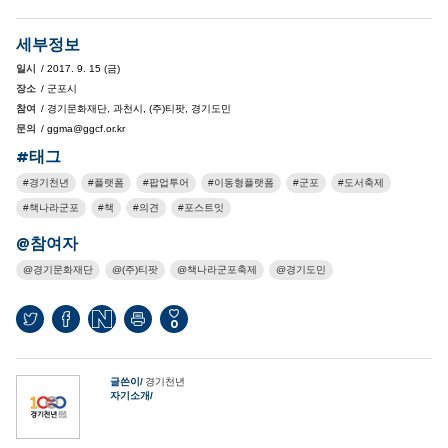
세부정보
일시
/ 2017. 9. 15 (금)
장소
/ 군포시
참여
/ 경기문화재단, 과천시, (주)티팟, 경기도민
문의
/ ggma@ggcf.or.kr
#태그
경기천년
플랫폼
팝업투어
이동형플랫폼
군포
도서축제
책나라군포
책
의견
포스트잇
@참여자
경기문화재단
(주)티팟
책나라군포축제
경기도민
0
글쓴이
경기천년
자기소개