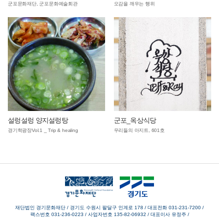
군포문화재단, 군포문화예술회관
오감을 깨우는 행위
설렁설렁 양지설렁탕
군포_옥상식당
경기학광장Vol.1 _ Trip & healing
우리들의 아지트, 601호
재단법인 경기문화재단 / 경기도 수원시 팔달구 인계로 178
/
대표전화 031-231-7200
/
팩스번호 031-236-0223
/
사업자번호 135-82-06932
/
대표이사 유정주
/