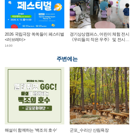
2026 국립극장 쏙쏙들이 페스티벌
경기상상캠퍼스, 어린이 체험 전시
<러브레터>
《우리들의 작은 우주》 및 전시
연계 단체 교육 운영
14:00
주변에는
해설이 함께하는 '백조의 호수'
군포_수리산 산림욕장