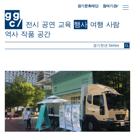
참여기관/
경기문화재단
전시
공연
교육
행사
여행
사람
역사
작품
공간
ggc/