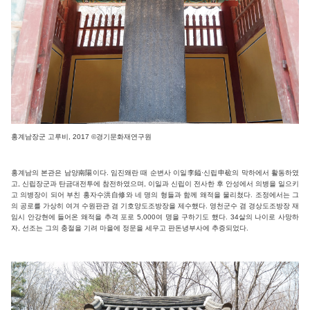
홍계남장군 고루비, 2017
©
경기문화재연구원
홍계남의 본관은 남양南陽이다. 임진왜란 때 순변사 이일李鎰·신립申砬의 막하에서 활동하였
고, 신립장군과 탄금대전투에 참전하였으며, 이일과 신립이 전사한 후 안성에서 의병을 일으키
고 의병장이 되어 부친 홍자수洪自修와 네 명의 형들과 함께 왜적을 물리쳤다. 조정에서는 그
의 공로를 가상히 여겨 수원판관 겸 기호양도조방장을 제수했다. 영천군수 겸 경상도조방장 재
임시 안강현에 들어온 왜적을 추격 포로 5,000여 명을 구하기도 했다. 34살의 나이로 사망하
자, 선조는 그의 충절을 기려 마을에 정문을 세우고 판돈녕부사에 추증되었다.