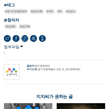
#태그
경기도유형문화재
금석각류
석비
비
안성시
@참여자
김영화
김다혜
0
첨부파일
,
글쓴이
경기문화재단
자기소개
경기 문화예술의 모든 것, 경기문화재단
지지씨가 권하는 글