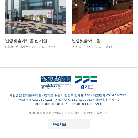
안성맞춤아트홀 전시실
안성맞춤아트홀
[지지씨 뮤지엄/전시관 가이드] _ 안성
[지지씨 공연장 가이드] _ 안성
재단법인 경기문화재단 / 경기도 수원시 팔달구 인계로 178
/
대표전화 031-231-7200
/
팩스번호 031-236-0223
/
사업자번호 135-82-06932
/
대표이사 유정주
/
COPYRIGHT©GGCF. ALL RIGHTS RESERVED.
지지씨플랫폼 운영 가이드
지지씨 회원 가입 안내
오픈API