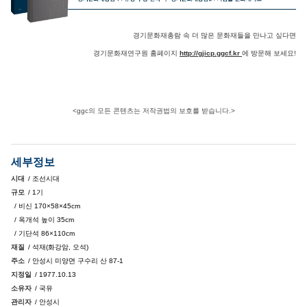
경기문화재총람 속 더 많은 문화재들을 만나고 싶다면
경기문화재연구원 홈페이지
http://gjicp.ggcf.kr
에 방문해 보세요!
<ggc의 모든 콘텐츠는 저작권법의 보호를 받습니다.>
세부정보
시대
/ 조선시대
규모
/ 1기
/ 비신 170×58×45cm
/ 옥개석 높이 35cm
/ 기단석 86×110cm
재질
/ 석재(화강암, 오석)
주소
/ 안성시 미양면 구수리 산 87-1
지정일
/ 1977.10.13
소유자
/ 국유
관리자
/ 안성시