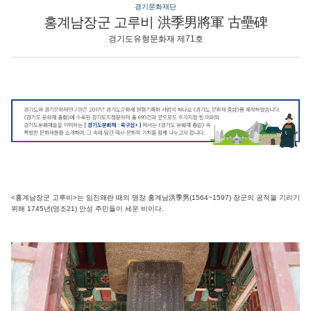
경기문화재단
홍계남장군 고루비 洪季男將軍 古壘碑
경기도유형문화재 제71호
<홍계남장군 고루비>는 임진왜란 때의 명장 홍계남洪季男(1564~1597) 장군의 공적을 기리기
위해 1745년(영조21) 안성 주민들이 세운 비이다.