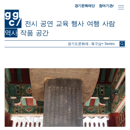
참여기관/
경기문화재단
전시
공연
교육
행사
여행
사람
역사
작품
공간
ggc/