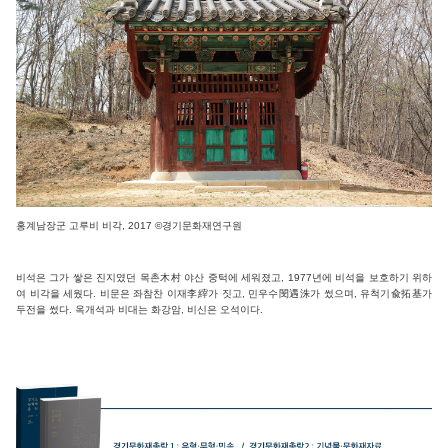
홍계남장군 고루비 비각, 2017
©
경기문화재연구원
비석은 그가 쌓은 진지였던 목촌木村 야산 중턱에 세워졌고, 1977년에 비석을 보호하기 위하
여 비각을 세웠다. 비문은 좌참찬 이재李縡가 짓고, 민우수閔遇洙가 썼으며, 유척기兪拓基가
두전을 썼다. 옥개석과 비대는 화강암, 비신은 오석이다.