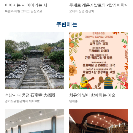
이어지는 시 이어가는 사
루제로 레온카발로의 <팔리아치>
복원과 재현 그리고 일상으로
오페라 상영 감상회
주변에는
석남사 대웅전 石南寺 大雄殿
치유의 빛이 함께하는 예술
경기도유형문화재 제108호
민대홍