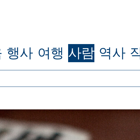
육
행사
여행
사람
역사