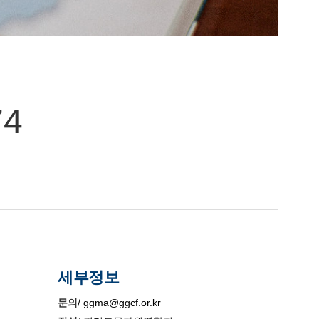
4
세부정보
문의
/ ggma@ggcf.or.kr