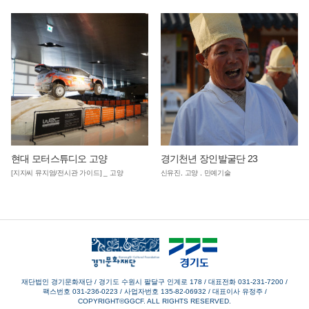
현대 모터스튜디오 고양
경기천년 장인발굴단 23
[지지씨 뮤지엄/전시관 가이드] _ 고양
신유진, 고양 , 민예기술
재단법인 경기문화재단 / 경기도 수원시 팔달구 인계로 178
/
대표전화 031-231-7200
/
팩스번호 031-236-0223
/
사업자번호 135-82-06932
/
대표이사 유정주
/
COPYRIGHT©GGCF. ALL RIGHTS RESERVED.