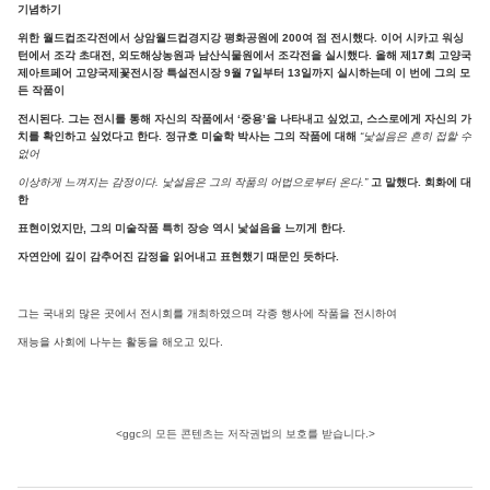
기념하기
위한 월드컵조각전에서 상암월드컵경지강 평화공원에 200여 점 전시했다. 이어 시카고 워싱
턴에서 조각 초대전, 외도해상농원과 남산식물원에서 조각전을 실시했다. 올해 제17회 고양국
제아트페어 고양국제꽃전시장 특설전시장 9월 7일부터 13일까지 실시하는데 이 번에 그의 모
든 작품이
전시된다. 그는 전시를 통해 자신의 작품에서 ‘중용’을 나타내고 싶었고, 스스로에게 자신의 가
치를 확인하고 싶었다고 한다. 정규호 미술학 박사는 그의 작품에 대해
“낯설음은 흔히 접할 수
없어
이상하게 느껴지는 감정이다. 낯설음은 그의 작품의 어법으로부터 온다.”
고 말했다. 회화에 대
한
표현이었지만, 그의 미술작품 특히 장승 역시 낯설음을 느끼게 한다.
자연안에 깊이 감추어진 감정을 읽어내고 표현했기 때문인 듯하다.
그는 국내외 많은 곳에서 전시회를 개최하였으며 각종 행사에 작품을 전시하여
재능을 사회에 나누는 활동을 해오고 있다.
<ggc의 모든 콘텐츠는 저작권법의 보호를 받습니다.>