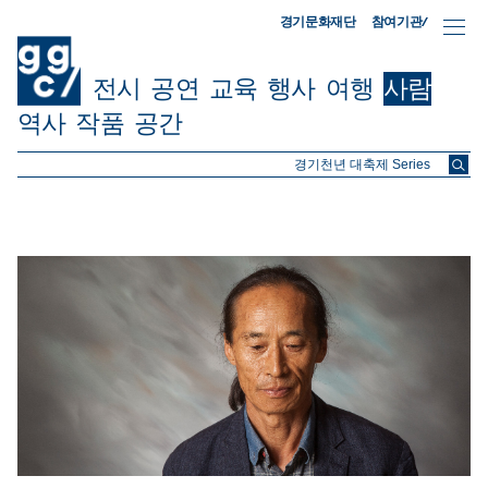
참여기관/
경기문화재단
전시
공연
교육
행사
여행
사람
역사
작품
공간
ggc/