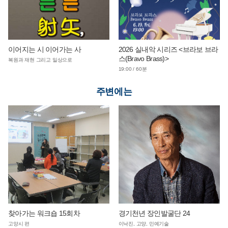
이어지는 시 이어가는 사
2026 실내악 시리즈 <브라보 브라
스(Bravo Brass)>
복원과 재현 그리고 일상으로
19:00 / 60분
주변에는
찾아가는 워크숍 15회차
경기천년 장인발굴단 24
고양시 편
이낙진, 고양, 민예기술