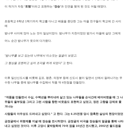
이 작가가 자칭
‘토템’
이라고 표현하는
‘장승’
과 인연을 맺게 된 것도 어릴 때였다.
초등학교 6학년 1학기까지 학교를 다니고 배움을 중단한 그는 마을 친구들이 학교에 간 사이
에
밤나무 사이에 앉아 노는 것이 일상이었다. 밤나무가 지천이었던 밤가시 마을에 살던 그에게
어느 순간 밤나무가 웃으며 다가왔다.
“밤나무를 보고 있는데 나무에서 미소짓는 얼굴이 보였고,
그 형상을 표현하고 싶어 조각을 하게 되었다”
고 한다.
이후 일산신도시를 비롯해 김포, 평촌, 의정부 등에 신도시 붐이 일면서 산에서 잘려나가는 무
수한 나무들 중에 밤나무를 수집해서 작품 약 4천점을 만들었다.
“작품을 만들면서 수십, 수백년을 뿌리내려 살고 있는 나무들을 순식간에 베어버렸을 때 그 나
무
들의 울부짖음 그리고 그런 사람을 향한 비웃음도 표현하고 싶었고, 정든 고향을 강제로 쫓
겨나는
사람들의 아우성도 드러내고 싶었다.”
고 한다. 그는 6.25전쟁 당시 참혹한 살상의 현장이었던
금정굴에서 위령제를 지낼 때 장승을 전시하였다. 금정굴의 비극을 장승들의 얼굴을 통해 나타
내고 싶었던 것이다. 이후 고양시 꽃박람회에 70여 점을 10년간 전시했고, 2002년 월드컵을