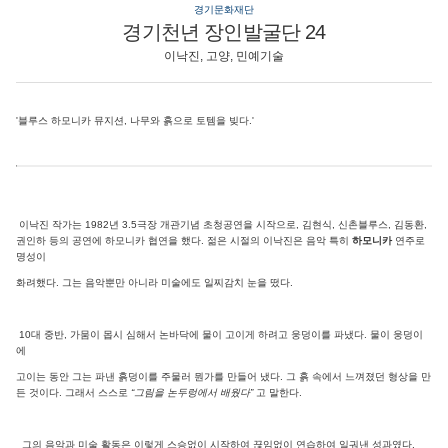
경기문화재단
경기천년 장인발굴단 24
이낙진, 고양, 민예기술
'블루스 하모니카 뮤지션, 나무와 흙으로 토템을 빚다.'
이낙진 작가는 1982년 3.5극장 개관기념 초청공연을 시작으로, 김현식, 신촌블루스, 김동환,
권인하 등의 공연에 하모니카 협연을 했다. 젊은 시절의 이낙진은 음악 특히
하모니카
연주로
명성이
화려했다. 그는 음악뿐만 아니라 미술에도 일찌감치 눈을 떴다.
10대 중반, 가뭄이 몹시 심해서 논바닥에 물이 고이게 하려고 웅덩이를 파냈다. 물이 웅덩이
에
고이는 동안 그는 파낸 흙덩이를 주물러 뭔가를 만들어 냈다. 그 흙 속에서 느껴졌던 형상을 만
든 것이다. 그래서 스스로
“그림을 논두렁에서 배웠다”
고 말한다.
그의 음악과 미술 활동은 이렇게 스승없이 시작하여 끊임없이 연습하여 일궈낸 성과였다.