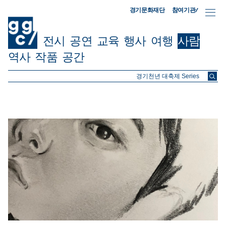
참여기관/
경기문화재단
전시
공연
교육
행사
여행
사람
역사
작품
공간
ggc/