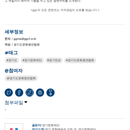
고 색칠까지 해주며 기쁨을 주고 있는 용현주씨를 소개한다.
<ggc의 모든 콘텐츠는 저작권법의 보호를 받습니다.>
세부정보
문의
/ ggma@ggcf.or.kr
작성
/ 경기도문화원연합회
#태그
경기도
경기문화재단
경기천년
경기도문화원연합회
@참여자
경기도문화원연합회
0
첨부파일
,
글쓴이
경기문화재단
자기소개
경기 문화예술의 모든 것, 경기문화재단