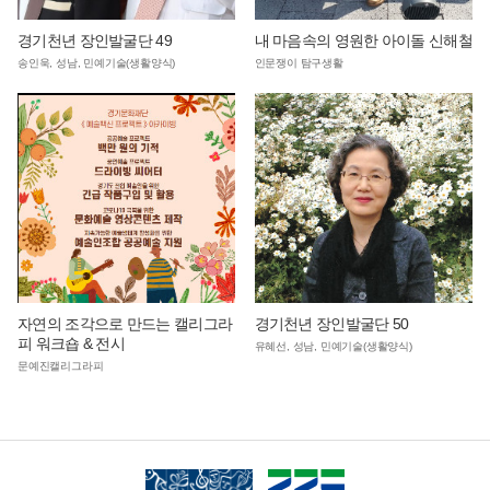
경기천년 장인발굴단 49
내 마음속의 영원한 아이돌 신해철
송인욱, 성남, 민예기술(생활양식)
인문쟁이 탐구생활
자연의 조각으로 만드는 캘리그라
경기천년 장인발굴단 50
피 워크숍 & 전시
유혜선, 성남, 민예기술(생활양식)
문예진캘리그라피