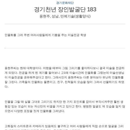
경기문화재단
경기천년 장인발굴단 183
용현주, 성남, 민예기술(생활양식)
인물화를 그려 주변 여러사람들에게 기쁨을 주는 미술전공 학생
용현주씨는 현재 대학생이다. 어렸을 때부터 그림 그리기를 좋아하다보니 결국 미술을 전공하
게 되었다. 전공을 하게 된 계기를 들어보니 고1때 미술시간에 인물화를 그렸는데 미술선생님
이 미술전공을 권유해주셨다고 한다. 그래서인지 용현주씨는 다른 분야보다 유난히 인물화를
잘 그린다. 가족들의 인물화는 물론이고, 친구, 친척들의 모습을 많이 그려서 선물하기도 하였
다.
인물을 그릴 때 실물 그대로 그리기도 하지만 한 가지 포인트를 잡아서 부각시켜주면 훨씬 생
동감 있는 모습이 되는 자신만의 비결을 가지고 있다고 한다. 평범한 얼굴도 제 모습을 잃지 않
으면서 다양한 표정을 짓게 인물화를 그려낸다.
고화질의 스마트폰과 카메라가 있음에도 불구하고 여러 사람들에게 직접 손으로 얼굴을 그리