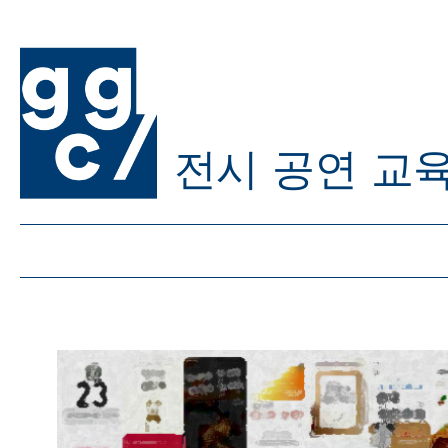
전시
공연
교
ggc/