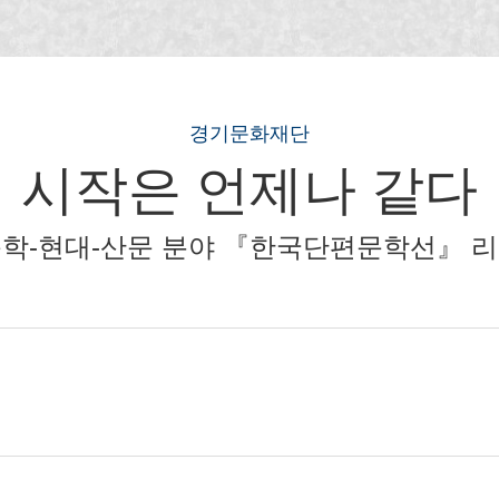
경기문화재단
시작은 언제나 같다
학-현대-산문 분야 『한국단편문학선』 