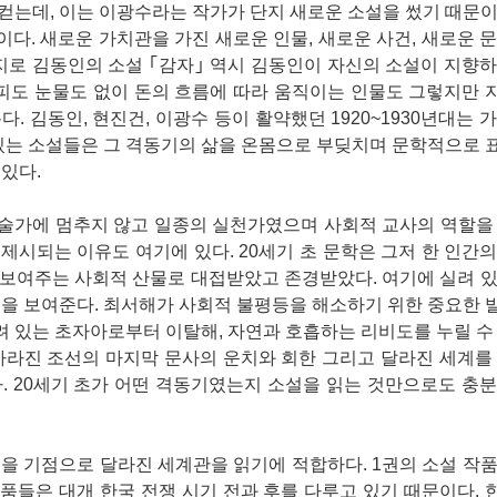
컫는데, 이는 이광수라는 작가가 단지 새로운 소설을 썼기 때문
. 새로운 가치관을 가진 새로운 인물, 새로운 사건, 새로운 
지로 김동인의 소설 ｢감자｣ 역시 김동인이 자신의 소설이 지향
 피도 눈물도 없이 돈의 흐름에 따라 움직이는 인물도 그렇지만
 김동인, 현진건, 이광수 등이 활약했던 1920~1930년대는 
 있는 소설들은 그 격동기의 삶을 온몸으로 부딪치며 문학적으로
있다.
술가에 멈추지 않고 일종의 실천가였으며 사회적 교사의 역할을 
시되는 이유도 여기에 있다. 20세기 초 문학은 그저 한 인간
보여주는 사회적 산물로 대접받았고 존경받았다. 여기에 실려 있
민을 보여준다. 최서해가 사회적 불평등을 해소하기 위한 중요한
 있는 초자아로부터 이탈해, 자연과 호흡하는 리비도를 누릴 수
사라진 조선의 마지막 문사의 운치와 회한 그리고 달라진 세계를
. 20세기 초가 어떤 격동기였는지 소설을 읽는 것만으로도 충
을 기점으로 달라진 세계관을 읽기에 적합하다. 1권의 소설 작
품들은 대개 한국 전쟁 시기 전과 후를 다루고 있기 때문이다.