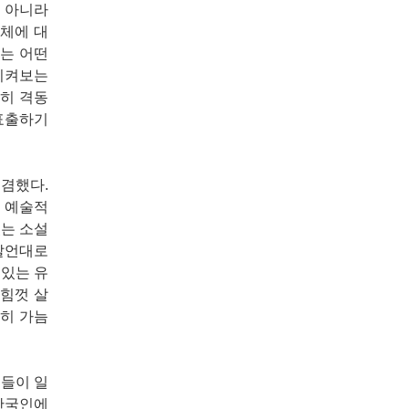
이 아니라
문체에 대
하는 어떤
 지켜보는
가히 격동
 표출하기
겸했다.
의 예술적
는 소설
 발언대로
 있는 유
 힘껏 살
분히 가늠
품들이 일
 한국인에