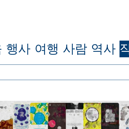
육
행사
여행
사람
역사