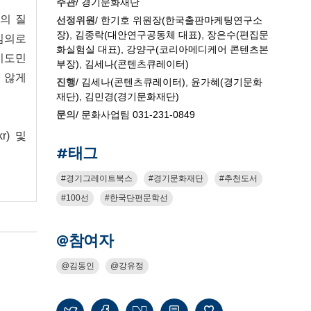
주관
/ 경기문화재단
의 질
선정위원
/ 한기호 위원장(한국출판마케팅연구소
장), 김종락(대안연구공동체 대표), 장은수(편집문
심의로
화실험실 대표), 강양구(코리아메디케어 콘텐츠본
경기도민
부장), 김세나(콘텐츠큐레이터)
지 않게
진행
/ 김세나(콘텐츠큐레이터), 윤가혜(경기문화
재단), 김민경(경기문화재단)
문의
/ 문화사업팀 031-231-0849
r) 및
#태그
경기그레이트북스
경기문화재단
추천도서
100선
한국단편문학선
@참여자
김동인
강유정