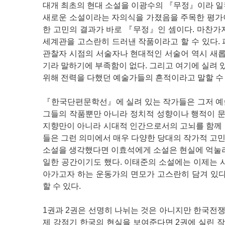
대개 최초의 현대 소설을 이광수의 『무정』이라 일
새로운 소설이라는 자의식을 가졌음을 주목한 평가이다
한 고민의 결과가 바로 『무정』인 셈이다. 마찬가
세계관을 고스란히 드러낸 작품이라고 할 수 있다.
관찰자 시점의 서술자나 현대적인 서술어 역시 새롭다.
기라 말하기에 부족함이 없다. 그리고 여기에 실려
위해 전력을 다했던 예술가들의 흔적이라고 말할 수 
『한국단편문학선』에 실려 있는 작가들은 그저 예
그들의 작품뿐만 아니라 정치적 성향이나 행적이 문제
지향만이 아니라 시대적 인간으로서의 고뇌를 함께 
들은 그런 의미에서 매우 다양한 당대의 작가적 고
소설을 생각했다면 이효석에게 소설은 현실에 억눌려
일한 공간이기도 했다. 이태준의 소설에는 이제는 
아가고자 하는 운동가의 면모가 고스란히 담겨 있다
할 수 있다.
1권과 2권은 선명히 나뉘는 것은 아니지만 한국전쟁
제 강점기 한국의 현실을 보여준다면 2권에 실린 작