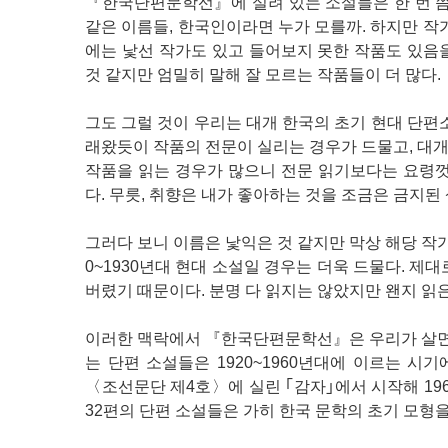
『
한국단편문학선
』
에 실려 있는 소설들은 한 번 
같은 이름들, 한국인이라면 누가 모를까. 하지만 작
에는 낯선 작가도 있고 들어보지 못한 작품도 있음을
것 같지만 엄밀히 말해 잘 모르는 작품들이 더 많다.
그도 그럴 것이 우리는 대개 한국의 초기 현대 단편
래왔듯이 작품의 전문이 실리는 경우가 드물고, 대개
작품을 읽는 경우가 많으니 전문 읽기보다는 요령껏
다. 무릇, 취향은 내가 좋아하는 것을 조금은 금지
그러다 보니 이름은 낯익은 것 같지만 막상 해당 작가
0~1930년대 현대 소설일 경우는 더욱 드물다. 
버렸기 때문이다. 분명 다 읽지는 않았지만 왠지 읽
이러한 맥락에서 『한국단편문학선』은 우리가 살면서
는 단편 소설들은 1920~1960년대에 이르는 시
〈조선문단 제4호〉에 실린 ｢감자｣에서 시작해 19
32편의 단편 소설들은 가히 한국 문학의 초기 모형을