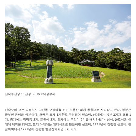
신숙주선생 묘 전경, 2015 ©의정부시
신숙주의 묘는 의정부시 고산동 구성마을 뒤편 부용산 밑에 동향으로 자리잡고 있다. 봉분은
군부인 윤씨와 쌍분이다. 묘역은 크게 3계階로 구분되어 있으며, 상계에는 봉분 2기과 묘표 1
기, 중계에는 장명등 2기, 문인석 2기, 하계에는 무인석 2기를 배치하였다. 상석, 향로석은 현
대에 제작한 것이고, 묘역 아래에는 대리석으로 만들어진 신도비, 1971년에 건립한 신도비, 한
글학회에서 1971년에 건립한 한글창제기념비가 있다.