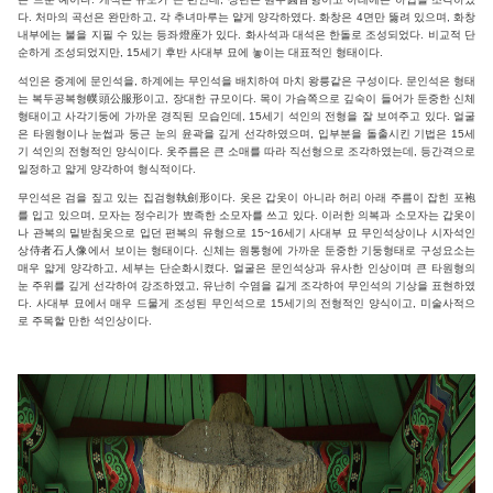
다. 처마의 곡선은 완만하고, 각 추녀마루는 얕게 양각하였다. 화창은 4면만 뚫려 있으며, 화창
내부에는 불을 지필 수 있는 등좌燈座가 있다. 화사석과 대석은 한돌로 조성되었다. 비교적 단
순하게 조성되었지만, 15세기 후반 사대부 묘에 놓이는 대표적인 형태이다.
석인은 중계에 문인석을, 하계에는 무인석을 배치하여 마치 왕릉같은 구성이다. 문인석은 형태
는 복두공복형幞頭公服形이고, 장대한 규모이다. 목이 가슴쪽으로 깊숙이 들어가 둔중한 신체
형태이고 사각기둥에 가까운 경직된 모습인데, 15세기 석인의 전형을 잘 보여주고 있다. 얼굴
은 타원형이나 눈썹과 둥근 눈의 윤곽을 깊게 선각하였으며, 입부분을 돌출시킨 기법은 15세
기 석인의 전형적인 양식이다. 옷주름은 큰 소매를 따라 직선형으로 조각하였는데, 등간격으로
일정하고 얇게 양각하여 형식적이다.
무인석은 검을 짚고 있는 집검형執劍形이다. 옷은 갑옷이 아니라 허리 아래 주름이 잡힌 포袍
를 입고 있으며, 모자는 정수리가 뾰족한 소모자를 쓰고 있다. 이러한 의복과 소모자는 갑옷이
나 관복의 밑받침옷으로 입던 편복의 유형으로 15~16세기 사대부 묘 무인석상이나 시자석인
상侍者石人像에서 보이는 형태이다. 신체는 원통형에 가까운 둔중한 기둥형태로 구성요소는
매우 얇게 양각하고, 세부는 단순화시켰다. 얼굴은 문인석상과 유사한 인상이며 큰 타원형의
눈 주위를 깊게 선각하여 강조하였고, 유난히 수염을 길게 조각하여 무인석의 기상을 표현하였
다. 사대부 묘에서 매우 드물게 조성된 무인석으로 15세기의 전형적인 양식이고, 미술사적으
로 주목할 만한 석인상이다.