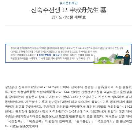
경기문화재단
신숙주선생 묘 申叔舟先生 墓
경기도기념물 제88호
정난공신 신숙주申叔舟(1417~1475)의 묘이다. 신숙주의 본관은 고령高靈이며, 자는 범옹泛
翁, 호는 희현당希賢堂·보한재保閑齋이다. 1441년에는 집현전부수찬을 역임하였고 훈민정음
을 창제하는데 성삼문과 함께 기여한 바가 컸다. 1452년 수양대군이 사은사로 명나라로 갈 때
동행하였으며, 계유정난 이후에 정난공신 2등이 되고 도승지에 올랐다. 이후 병조판서에 올라
국방과 외교를 관장하였고, 우의정과 좌의정을 역임하면서 왜인의 침입을 격퇴하였다. 1462
년에는 영의정에 올랐으나 잠시 사직하였다가 1467년에 다시 예조판서가 되었다. 예종 대에
수충보사병기정난익대공신輸忠保社炳幾定難翊戴功臣의 호를 받았다. 저서로는 성종 대에
『세조실록』, 『예종실록』의 편찬에 참여하고, 『동국통감』, 『국조오례의』를 완성하였
다. 시호는 문충文忠이다.