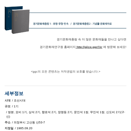
경기문화재총람 속 더 많은 문화재들을 만나고 싶다면
경기문화재연구원 홈페이지
http://gjicp.ggcf.kr
에 방문해 보세요!
<ggc의 모든 콘텐츠는 저작권법의 보호를 받습니다.>
세부정보
시대
/ 조선시대
규모
/ 1기
/ 쌍분, 묘비 1기, 상석 2기, 향로석 2기, 장명등 2기, 문인석 1쌍, 무인석 1쌍, 신도비 2기(구·
신)
주소
/ 의정부시 고산동 산53-7
지정일
/ 1985.09.20