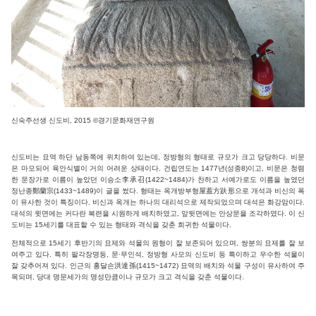
신숙주선생 신도비, 2015 ©경기문화재연구원
신도비는 묘역 하단 남동쪽에 위치하여 있는데, 정방형의 형태로 규모가 크고 당당하다. 비문
은 마모되어 육안식별이 거의 어려운 상태이다. 건립연도는 1477년(성종8)이고, 비문은 청렴
한 문장가로 이름이 높았던 이승소李承召(1422~1484)가 찬하고 서예가로도 이름을 높였던
정난종鄭蘭宗(1433~1489)이 글을 썼다. 형태는 옥개방부형屋蓋方趺形으로 개석과 비신의 폭
이 유사한 것이 특징이다. 비신과 옥개는 하나의 대리석으로 제작되었으며 대석은 화강암이다.
대석의 윗면에는 커다란 복련을 시원하게 배치하였고, 앞뒷면에는 안상문을 조각하였다. 이 신
도비는 15세기를 대표할 수 있는 형태와 격식을 갖춘 희귀한 석물이다.
전체적으로 15세기 후반기의 묘제와 석물의 원형이 잘 보존되어 있으며, 쌍분의 묘제를 잘 보
여주고 있다. 특히 팔각장명등, 문·무인석, 정방형 사모의 신도비 등 특이하고 우수한 석물이
잘 갖추어져 있다. 인근의 홍달손洪達孫(1415~1472) 묘역의 배치와 석물 구성이 유사하여 주
목되며, 당대 명문세가의 명성만큼이나 규모가 크고 격식을 갖춘 석물이다.