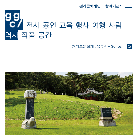
참여기관/
경기문화재단
전시
공연
교육
행사
여행
사람
역사
작품
공간
ggc/