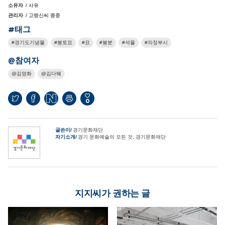
소유자
/ 사유
관리자
/ 고령신씨 종중
#태그
경기도기념물
봉토묘
묘
봉분
석물
의정부시
@참여자
김영화
김다혜
0
글쓴이
경기문화재단
자기소개
경기 문화예술의 모든 것, 경기문화재단
지지씨가 권하는 글