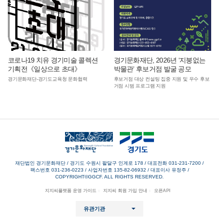
코로나19 치유 경기미술 콜렉션
경기문화재단, 2026년 ‘지붕없는
기획전《일상으로 초대》
박물관’ 후보거점 발굴 공모
경기문화재단-경기도교육청 문화협력
후보거점 대상 컨설팅 집중 지원 및 우수 후보
거점 시범 프로그램 지원
재단법인 경기문화재단 / 경기도 수원시 팔달구 인계로 178
/
대표전화 031-231-7200
/
팩스번호 031-236-0223
/
사업자번호 135-82-06932
/
대표이사 유정주
/
COPYRIGHT©GGCF. ALL RIGHTS RESERVED.
지지씨플랫폼 운영 가이드
지지씨 회원 가입 안내
오픈API