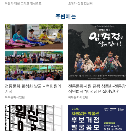
복원과 재현 그리고 일상으로
오페라 상영 감상회
주변에는
전통문화 활성화 발굴 – 백만원의
전통문화자원 관광 상품화-전통창
기적
작연희극 “임꺽정은 살어있다”
북부문화사업단
북부문화사업단