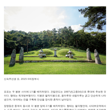
신숙주선생 묘, 2015 ©의정부시
묘표는 두 봉분 사이에 1기를 배치하였다. 건립연도는 1897년(고종34)으로 후대에 추보한 것
이다. 형태는 옥개방부형이다. 지붕은 팔작지붕으로, 용마루와 내림마루는 굵고 단순하게 나타
냈으며, 대석에는 칸을 구획해 안상을 장식한 흔적이 남아있다.
장명등은 중계의 동서로 각 봉분 앞에 2기를 배치하였다. 형태는 팔각형인데, 사대부묘역에서
는 드문 예이다. 개석은 규모가 큰 편인데, 상단은 원수圓首형이고 아래에는 하엽을 조각하였