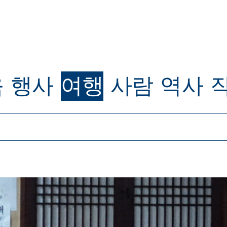
육
행사
여행
사람
역사