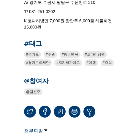
A
/ 경기도 수원시 팔달구 수원천로 310
T
/ 031 251 0202
I
/ 코다리냉면 7,000원 왕만두 6,000원 해물파전
15,000원
#태그
경기도
수원
행궁면옥
코다리냉면
경기문화재단
지지씨가이드
여행
휴식
@참여자
김선주
2
첨부파일