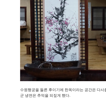
수원행궁을 들른 후이기에 한옥이라는 공간은 다사롭
군 냉면은 추억을 되짚게 했다.