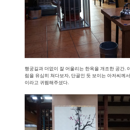
행궁길과 더없이 잘 어울리는 한옥을 개조한 공간. 
림을 유심히 쳐다보자, 단골인 듯 보이는 아저씨께서
이라고 귀띔해주셨다.