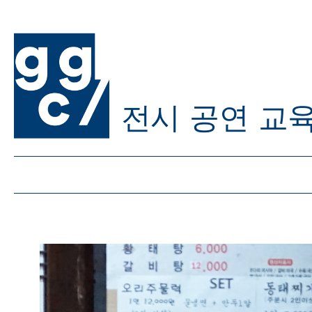
전시
공연
교
ggc/