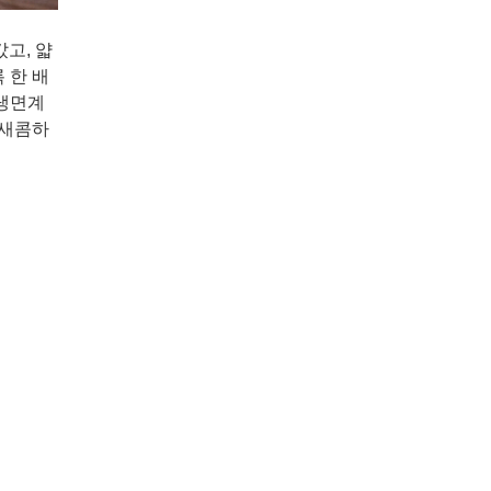
고, 얇
 한 배
 냉면계
 새콤하