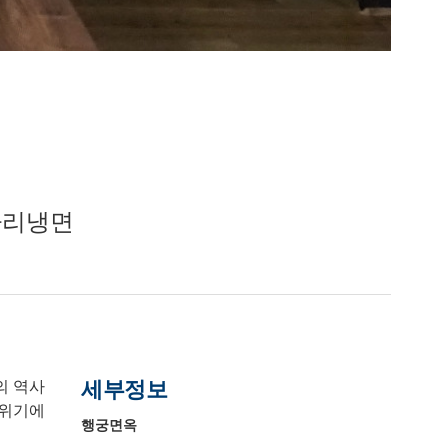
다리냉면
세부정보
의 역사
분위기에
행궁면옥