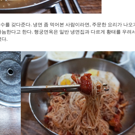
수를 갖다준다. 냉면 좀 먹어본 사람이라면, 주문한 요리가 나오
가늠한다고 한다. 행궁면옥은 일반 냉면집과 다르게 황태를 우려
다.