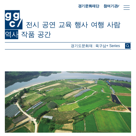
참여기관/
경기문화재단
전시
공연
교육
행사
여행
사람
역사
작품
공간
ggc/