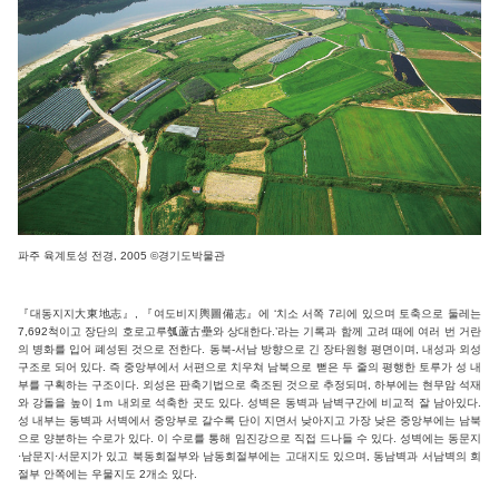
파주 육계토성 전경, 2005 ©경기도박물관
『대동지지大東地志』, 『여도비지輿圖備志』에 ‘치소 서쪽 7리에 있으며 토축으로 둘레는
7,692척이고 장단의 호로고루瓠蘆古壘와 상대한다.’라는 기록과 함께 고려 때에 여러 번 거란
의 병화를 입어 폐성된 것으로 전한다. 동북-서남 방향으로 긴 장타원형 평면이며, 내성과 외성
구조로 되어 있다. 즉 중앙부에서 서편으로 치우쳐 남북으로 뻗은 두 줄의 평행한 토루가 성 내
부를 구획하는 구조이다. 외성은 판축기법으로 축조된 것으로 추정되며, 하부에는 현무암 석재
와 강돌을 높이 1ｍ 내외로 석축한 곳도 있다. 성벽은 동벽과 남벽구간에 비교적 잘 남아있다.
성 내부는 동벽과 서벽에서 중앙부로 갈수록 단이 지면서 낮아지고 가장 낮은 중앙부에는 남북
으로 양분하는 수로가 있다. 이 수로를 통해 임진강으로 직접 드나들 수 있다. 성벽에는 동문지
·남문지·서문지가 있고 북동회절부와 남동회절부에는 고대지도 있으며, 동남벽과 서남벽의 회
절부 안쪽에는 우물지도 2개소 있다.