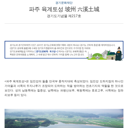
경기문화재단
파주 육계토성 坡州 六溪土城
경기도기념물 제217호
<파주 육계토성>은 임진강의 돌출 만곡부 충적지대에 축성되었다. 임진강 도하지점의 하나인
가여울과 서쪽의 두지나루가 조망되어 도하하는 적을 방어하는 전초기지의 역할을 한 것으로
보인다. 성의 남동쪽에는 칠중성, 남쪽에는 파평산보루, 북동쪽에는 호로고루, 서쪽에는 장좌
리보루 등이 있다.