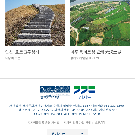
연천_호로고루성지
파주 육계토성 坡州 六溪土城
사용의 모순
경기도기념물 제217호
재단법인 경기문화재단 / 경기도 수원시 팔달구 인계로 178
/
대표전화 031-231-7200
/
팩스번호 031-236-0223
/
사업자번호 135-82-06932
/
대표이사 유정주
/
COPYRIGHT©GGCF. ALL RIGHTS RESERVED.
지지씨플랫폼 운영 가이드
지지씨 회원 가입 안내
오픈API