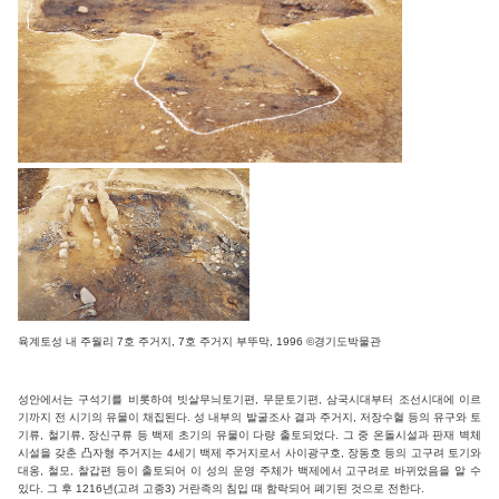
육계토성 내 주월리 7호 주거지, 7호 주거지 부뚜막, 1996 ©경기도박물관
성안에서는 구석기를 비롯하여 빗살무늬토기편, 무문토기편, 삼국시대부터 조선시대에 이르
기까지 전 시기의 유물이 채집된다. 성 내부의 발굴조사 결과 주거지, 저장수혈 등의 유구와 토
기류, 철기류, 장신구류 등 백제 초기의 유물이 다량 출토되었다. 그 중 온돌시설과 판재 벽체
시설을 갖춘 凸자형 주거지는 4세기 백제 주거지로서 사이광구호, 장동호 등의 고구려 토기와
대옹, 철모, 찰갑편 등이 출토되어 이 성의 운영 주체가 백제에서 고구려로 바뀌었음을 알 수
있다. 그 후 1216년(고려 고종3) 거란족의 침입 때 함락되어 폐기된 것으로 전한다.