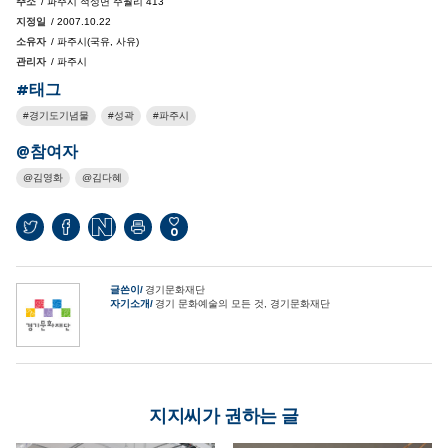
주소
/ 파주시 적성면 주월리 413
지정일
/ 2007.10.22
소유자
/ 파주시(국유, 사유)
관리자
/ 파주시
#태그
경기도기념물
성곽
파주시
@참여자
김영화
김다혜
0
글쓴이
경기문화재단
자기소개
경기 문화예술의 모든 것, 경기문화재단
지지씨가 권하는 글