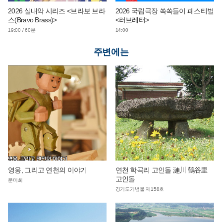
2026 실내악 시리즈 <브라보 브라
2026 국립극장 쏙쏙들이 페스티벌
스(Bravo Brass)>
<러브레터>
19:00 / 60분
14:00
주변에는
영웅, 그리고 연천의 이야기
연천 학곡리 고인돌 漣川 鶴谷里
고인돌
문미희
경기도기념물 제158호