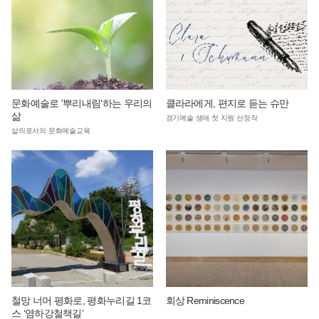
문화예술로 '뿌리내림'하는 우리의
클라라에게, 편지로 듣는 슈만
삶
경기예술 생애 첫 지원 선정작
삶의로서의 문화예술교육
철망 너머 평화로, 평화누리길 1코
회상 Reminiscence
스 ‘염하강철책길’