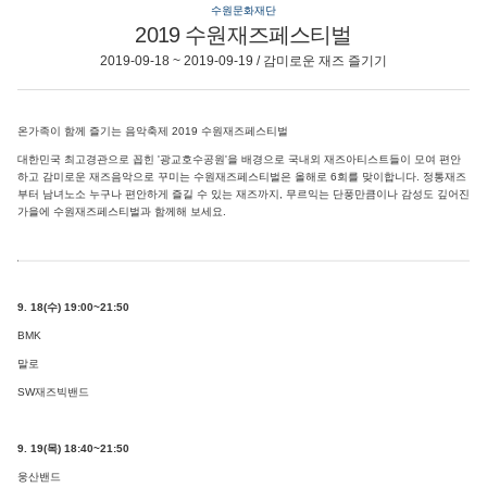
수원문화재단
2019 수원재즈페스티벌
2019-09-18 ~ 2019-09-19 / 감미로운 재즈 즐기기
온가족이 함께 즐기는 음악축제 2019 수원재즈페스티벌
대한민국 최고경관으로 꼽힌 '광교호수공원'을 배경으로 국내외 재즈아티스트들이 모여 편안
하고 감미로운 재즈음악으로 꾸미는 수원재즈페스티벌은 올해로 6회를 맞이합니다. 정통재즈
부터 남녀노소 누구나 편안하게 즐길 수 있는 재즈까지, 무르익는 단풍만큼이나 감성도 깊어진
가을에 수원재즈페스티벌과 함께해 보세요.
9. 18(수) 19:00~21:50
BMK
말로
SW재즈빅밴드
9. 19(목) 18:40~21:50
웅산밴드