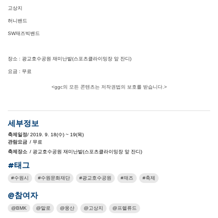
고상지
허니밴드
SW재즈빅밴드
장소 : 광교호수공원 재미난밭(스포츠클라이밍장 앞 잔디)
요금 : 무료
<ggc의 모든 콘텐츠는 저작권법의 보호를 받습니다.>
세부정보
축제일정
/ 2019. 9. 18(수) ~ 19(목)
관람요금
/ 무료
축제장소
/ 광교호수공원 재미난밭(스포츠클라이밍장 앞 잔디)
#태그
수원시
수원문화재단
광교호수공원
재즈
축제
@참여자
BMK
말로
웅산
고상지
프렐류드