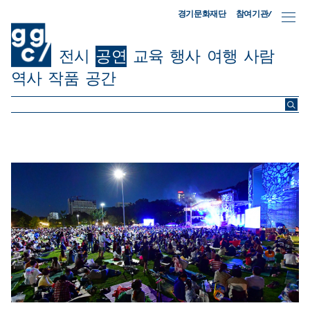
참여기관/
경기문화재단
전시
공연
교육
행사
여행
사람
역사
작품
공간
ggc/