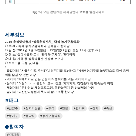
<ggc의 모든 콘텐츠는 저작권법의 보호를 받습니다.>
세부정보
2019 추석맞이행사 ‘실학추석잔치_ 즉석 농기구음악회’
❍ 주 제
/ 즉석 농기구음악회와 민속놀이 한마당
❍ 일 정
/ 2019년 9월 14일(토) ~ 15일(일)/ 2일간, 오전 11시~오후 4시
❍ 장 소
/ 실학박물관 로비, 앞마당(주차장), 잔디마당
❍ 대 상
/ 가족 등 실학박물관 관람객 누구나
❍ 프로그램 구성 및 내용
/
- 즐길거리 / 사물악기로 추석잔치 분위기를 조성하고 다양한 농기구를 놀잇감으로 즉석 음악
회를 즐길 수 있는 마당
- 먹거리 / 떡메치기로 만든 인절미와 뻥튀기를 먹는 먹거리 마당
- 놀거리 / 어린이 버나, 굴렁쇠, 고누, 칠교, 지게지기, 강강술래 등 민속놀이 마당
- 체험거리 / 증강현실 체험프로그램, 목판화찍기 등 상설체험 마당
- 쉴거리 / 다산잔디정원에 돗자리 깔고 소풍 한마당
#태그
남양주
실학박물관
추석
명절
한가위
잔치
즉성
농기구
음악회
농기구음악회
@참여자
김지욱