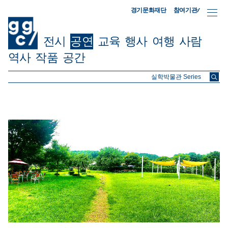
참여기관/
경기문화재단
전시
공연
교육
행사
여행
사람
역사
작품
공간
ggc/