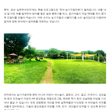
특히, 금년 ‘실학추석잔치’에는 특별 프로그램으로 '즉석 농기구음악회'가 펼쳐집니다. 여름 내
내 잘 지은 벼를 탈곡하여 방아를 찧은 쌀로 뻥튀기를 하고, 참가자들이 직접 떡메를 쳐서 콩가
루 인절미를 만들어 먹습니다. 이때 쓰이는 농기구들과 사물악기를 소리 놀잇감으로 이용하여
음악에 맞춰 즉석에서 음악회를 개최하는 것입니다.
잔치에서는 농기구음악회 뿐만 아니라 어린이 버나놀이, 굴렁쇠, 고누, 칠교, 지게지기, 강강술
래 등의 민속놀이 마당과 AR 증강현실 체험프로그램, 목판화 찍기 등의 상설체험 마당을 기간
내내 즐길 수 있습니다. 또한 관람환경 개선을 위해 실학박물관 다산정원 내 파라솔과 의자를
새롭게 정비하였고, 가을의 풍요로움과 여유를 가족, 친구, 연인들과 만끽할 수 있도록 돗자리