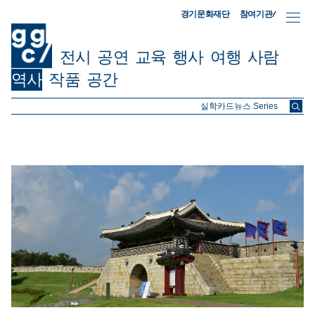
참여기관/
경기문화재단
전시
공연
교육
행사
여행
사람
역사
작품
공간
ggc/