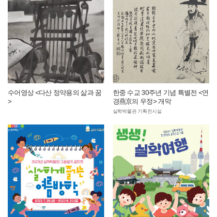
수어영상 <다산 정약용의 삶과 꿈
한중 수교 30주년 기념 특별전 <연
>
경燕京의 우정> 개막
실학박물관 기획전시실