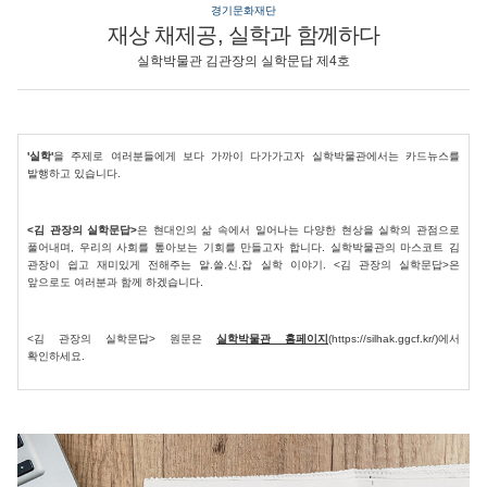
경기문화재단
재상 채제공, 실학과 함께하다
실학박물관 김관장의 실학문답 제4호
'실학'
을 주제로 여러분들에게 보다 가까이 다가가고자 실학박물관에서는 카드뉴스를
발행하고 있습니다.
<김 관장의 실학문답>
은 현대인의 삶 속에서 일어나는 다양한 현상을 실학의 관점으로
풀어내며, 우리의 사회를 톺아보는 기회를 만들고자 합니다. 실학박물관의 마스코트 김
관장이 쉽고 재미있게 전해주는 알.쓸.신.잡 실학 이야기. <김 관장의 실학문답>은
앞으로도 여러분과 함께 하겠습니다.
<김 관장의 실학문답> 원문은
실학박물관 홈페이지
(https://silhak.ggcf.kr/)에서
확인하세요.