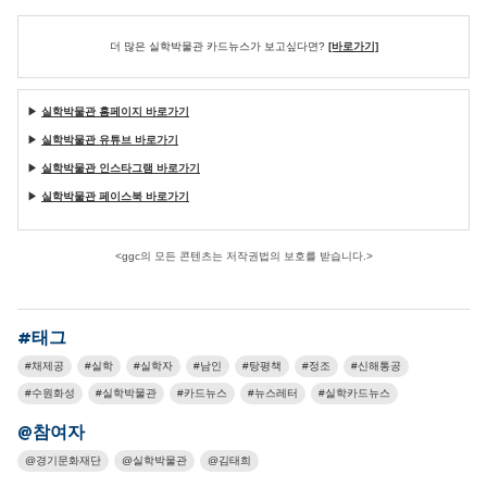
더 많은 실학박물관 카드뉴스가 보고싶다면?
[바로가기]
▶
실학박물관 홈페이지 바로가기
▶
실학박물관 유튜브 바로가기
▶
실학박물관 인스타그램 바로가기
▶
실학박물관 페이스북 바로가기
<ggc의 모든 콘텐츠는 저작권법의 보호를 받습니다.>
#태그
채제공
실학
실학자
남인
탕평책
정조
신해통공
수원화성
실학박물관
카드뉴스
뉴스레터
실학카드뉴스
@참여자
경기문화재단
실학박물관
김태희