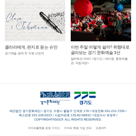
클라라에게, 편지로 듣는 슈만
이번 주말 어떻게 쉴까? 취향대로
골라보는 경기 문화예술 3선
경기예술 생애 첫 지원 선정작
알려줘요! GGC <경기도 / 세미원, 충현박물
관, 국립극장>
재단법인 경기문화재단 / 경기도 수원시 팔달구 인계로 178
/
대표전화 031-231-7200
/
팩스번호 031-236-0223
/
사업자번호 135-82-06932
/
대표이사 유정주
/
COPYRIGHT©GGCF. ALL RIGHTS RESERVED.
지지씨플랫폼 운영 가이드
지지씨 회원 가입 안내
오픈API