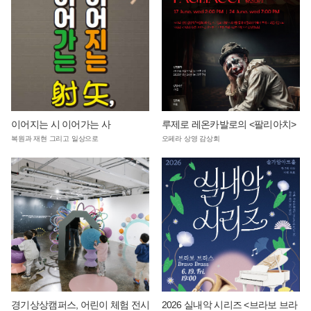
이어지는 시 이어가는 사
루제로 레온카발로의 <팔리아치>
복원과 재현 그리고 일상으로
오페라 상영 감상회
경기상상캠퍼스, 어린이 체험 전시
2026 실내악 시리즈 <브라보 브라