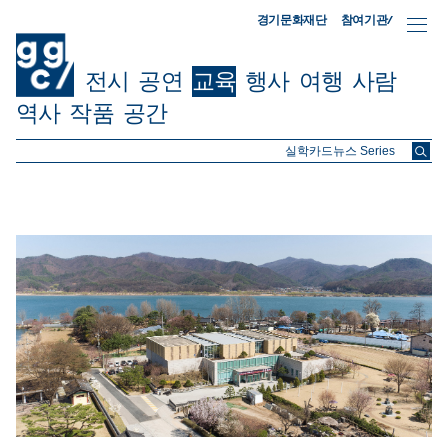
참여기관/
경기문화재단
전시
공연
교육
행사
여행
사람
역사
작품
공간
ggc/