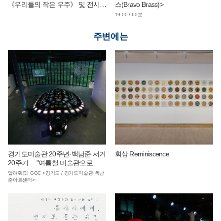
《우리들의 작은 우주》 및 전시
스(Bravo Brass)>
연계 단체 교육 운영
19:00 / 60분
주변에는
경기도미술관 20주년·백남준 서거
회상 Reminiscence
20주기… "여름철 미술관으로 피
서 오세요"
알려줘요! GGC <경기도 / 경기도미술관·백남
준아트센터>