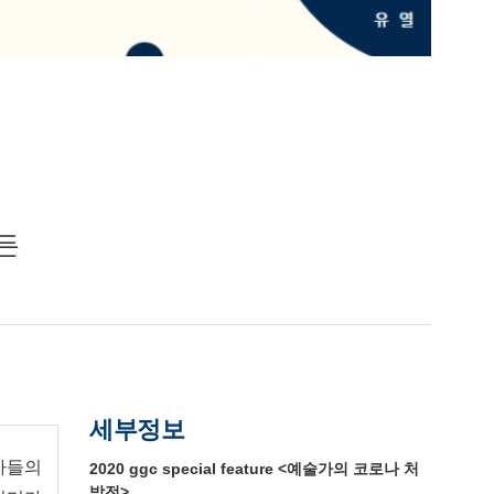
든
세부정보
작가들의
2020 ggc special feature <예술가의 코로나 처
방전>