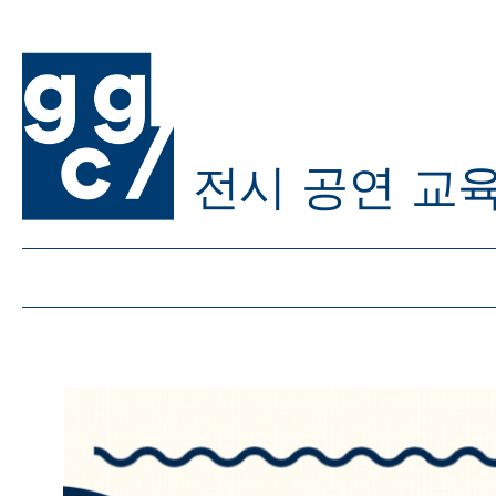
전시
공연
교
ggc/