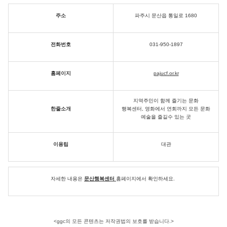
주소
파주시 문산읍 통일로 1680
전화번호
031-950-1897
홈페이지
pajucf.or.kr
지역주민이 함께 즐기는 문화
한줄소개
행복센터,
영화에서 연회까지 모든 문화
예술을 즐길수 있는 곳
이용팁
대관
자세한 내용은
문산행복센터
홈페이지에서 확인하세요.
<ggc의 모든 콘텐츠는 저작권법의 보호를 받습니다.>