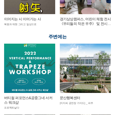
이어지는 시 이어가는 사
경기상상캠퍼스, 어린이 체험 전시
《우리들의 작은 우주》 및 전시
복원과 재현 그리고 일상으로
연계 단체 교육 운영
주변에는
버티컬 퍼포먼스&공중그네 서커
문산행복센터
스 워크샵
[지지씨 공연장 가이드] _ 파주
프로젝트날다