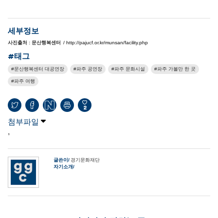
세부정보
사진출처 : 문산행복센터
/ http://pajucf.or.kr/munsan/facility.php
#태그
문산행복센터 대공연장
파주 공연장
파주 문화시설
파주 가볼만 한 곳
파주 여행
2
첨부파일
,
글쓴이
경기문화재단
자기소개