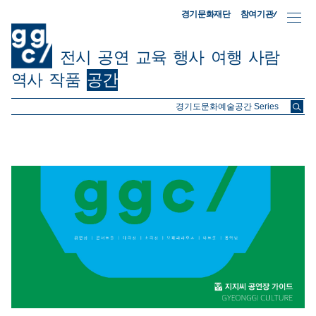
참여기관/
경기문화재단
전시
공연
교육
행사
여행
사람
역사
작품
공간
ggc/