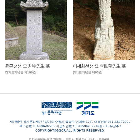
윤곤선생 묘 尹坤先生 墓
이세화선생 묘 李世華先生 墓
경기도기념물 제106호
경기도기념물 제60호
재단법인 경기문화재단 / 경기도 수원시 팔달구 인계로 178
/
대표전화 031-231-7200
/
팩스번호 031-236-0223
/
사업자번호 135-82-06932
/
대표이사 유정주
/
COPYRIGHT©GGCF. ALL RIGHTS RESERVED.
지지씨플랫폼 운영 가이드
지지씨 회원 가입 안내
오픈API