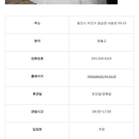
주소
용인시 처인구 원삼면 내동로 50-13
분야
원불교
전화번호
031-334-4115
홈페이지
ggmuseum.gg.go.kr
휴관일
토요일/공휴일
관람시간
09:00~17:00
입장료
무료