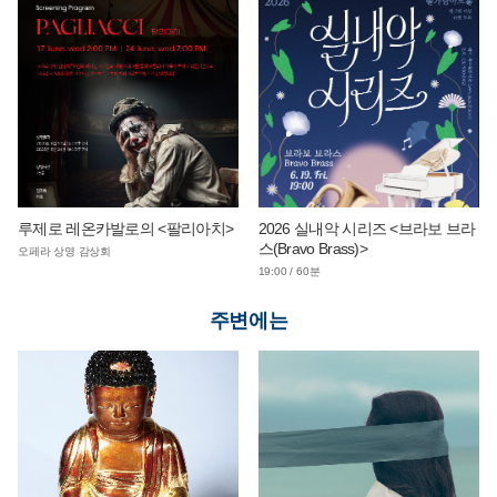
루제로 레온카발로의 <팔리아치>
2026 실내악 시리즈 <브라보 브라
스(Bravo Brass)>
오페라 상영 감상회
19:00 / 60분
주변에는