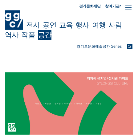
참여기관/
경기문화재단
전시
공연
교육
행사
여행
사람
역사
작품
공간
ggc/