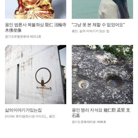
용인 법륜사 목불좌상 龍仁 法輪寺
"그냥 못 본 체할 수 없었어요"
木佛坐像
용인, 삶의 이야기가 있는 집
경기도유형문화재 제311호
삶의이야기가있는집
용인 맹리 지석묘 龍仁郡 孟里 支
石墓
[지지씨 뮤지엄/전시관 가이드] _ 용인
경기도문화재자료 제68호