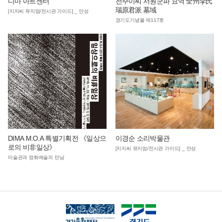
디마 아트센터
전주이씨 서원군파 묘역 全州李氏
瑞原君派 墓域
[지지씨 뮤지엄/전시관 가이드] _ 안성
경기도기념물 제117호
DIMA M.O.A 특별기획전 《일상으
이경순 소리박물관
로의 비非일상》
[지지씨 뮤지엄/전시관 가이드] _ 안성
미술관과 영화예술의 만남