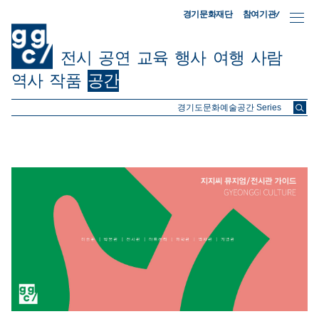
참여기관/
경기문화재단
전시
공연
교육
행사
여행
사람
역사
작품
공간
ggc/