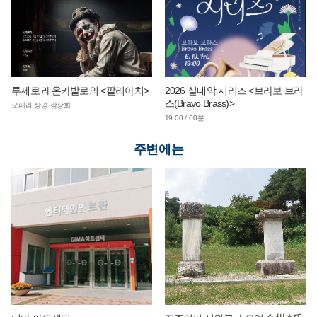
루제로 레온카발로의 <팔리아치>
2026 실내악 시리즈 <브라보 브라
스(Bravo Brass)>
오페라 상영 감상회
19:00 / 60분
주변에는