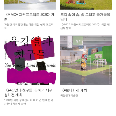
《MMCA 과천프로젝트 2020》개
조각 속에 숨, 쉼 그리고 즐거움을
최
담다
과천관 야외공간 활성화를 위한 설치 프로젝
《MMCA 과천야외프로젝트 2020》 최종 당
트
선작 발표
《유강열과 친구들: 공예의 재구
《#보다》전 개최
성》전 개최
국립현대미술관
1999년 과천 공예전시 이후 21년 만에 한국
근현대 공예사 조망