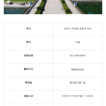
주소
과천시 막계동 광명로 313
분야
미술
전화번호
02-2188-6000
홈페이지
mmca.go.kr
휴관일
월요일/1월 1일
관람시간
10:00~17:00/하절기 ~18:00