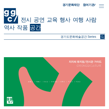
참여기관/
경기문화재단
전시
공연
교육
행사
여행
사람
역사
작품
공간
ggc/