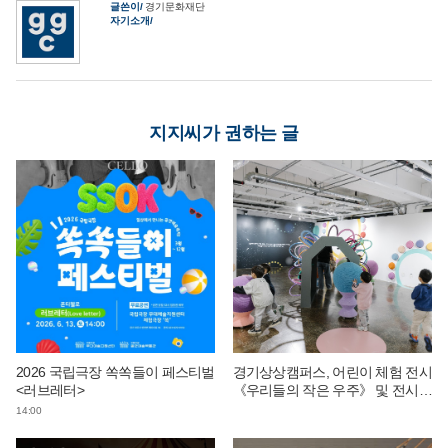
글쓴이
경기문화재단
자기소개
지지씨가 권하는 글
2026 국립극장 쏙쏙들이 페스티벌
경기상상캠퍼스, 어린이 체험 전시
<러브레터>
《우리들의 작은 우주》 및 전시
연계 단체 교육 운영
14:00