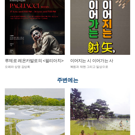
루제로 레온카발로의 <팔리아치>
이어지는 시 이어가는 사
오페라 상영 감상회
복원과 재현 그리고 일상으로
주변에는