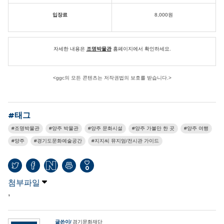
입장료
8,000원
자세한 내용은
조명박물관
홈페이지에서 확인하세요.
<ggc의 모든 콘텐츠는 저작권법의 보호를 받습니다.>
#태그
조명박물관
양주 박물관
양주 문화시설
양주 가볼만 한 곳
양주 여행
양주
경기도문화예술공간
지지씨 뮤지엄/전시관 가이드
0
첨부파일
,
글쓴이
경기문화재단