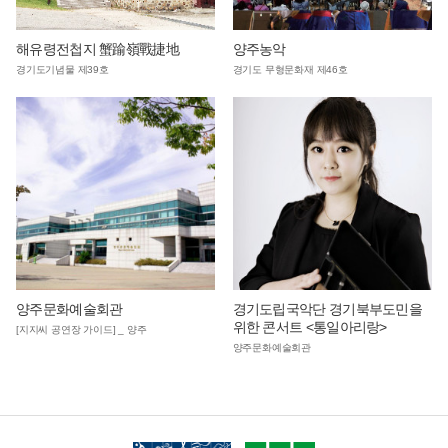
해유령전첩지 蟹踰嶺戰捷地
양주농악
경기도기념물 제39호
경기도 무형문화재 제46호
양주문화예술회관
경기도립국악단 경기북부도민을
위한 콘서트 <통일아리랑>
[지지씨 공연장 가이드] _ 양주
양주문화예술회관