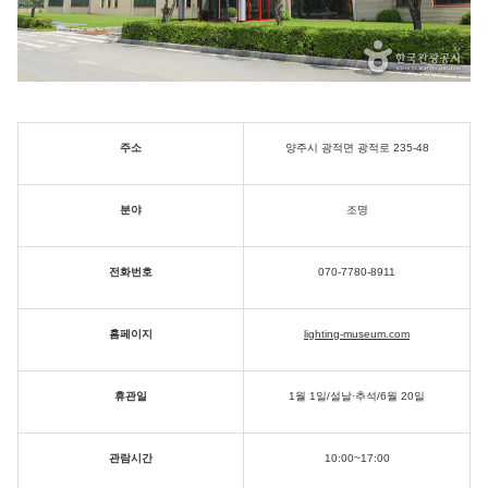
주소
양주시 광적면 광적로 235-48
분야
조명
전화번호
070-7780-8911
홈페이지
lighting-museum.com
휴관일
1월 1일/설날·추석/6월 20일
관람시간
10:00~17:00