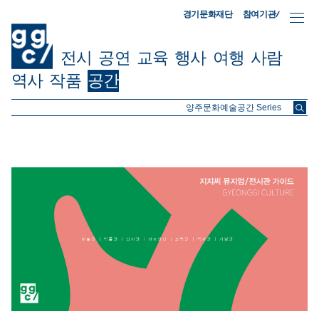
참여기관/
경기문화재단
전시
공연
교육
행사
여행
사람
역사
작품
공간
ggc/