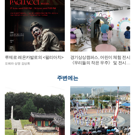
루제로 레온카발로의 <팔리아치>
경기상상캠퍼스, 어린이 체험 전시
《우리들의 작은 우주》 및 전시
오페라 상영 감상회
연계 단체 교육 운영
주변에는