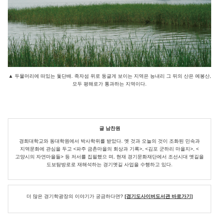
▲
두물머리에 떠있는 돛단배. 족자섬 위로 둥글게 보이는 지역은 능내리 그 뒤의 산은 예봉산,
모두 평해로가 통과하는 지역이다.
글 남찬원
경희대학교와 동대학원에서 박사학위를 받았다. 옛 것과 오늘의 것이 조화된 민속과
지역문화에 관심을 두고 <파주 금촌마을의 회상과 기록>, <김포 군하리 마을지>, <
고양시의 자연마을들> 등 저서를 집필했으 며, 현재 경기문화재단에서 조선시대 옛길을
도보탐방로로 재해석하는 경기옛길 사업을 수행하고 있다.
더 많은 경기학광장의 이야기가 궁금하다면?
[경기도사이버도서관 바로가기]