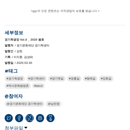
<ggc의 모든 콘텐츠는 저작권법의 보호를 받습니다.>
세부정보
경기학광장 Vol.4 _ 2020 봄호
발행처
/ 경기문화재단 경기학센터
발행인
/ 강헌
기획
/ 이지훈, 김성태
발행일
/ 2020.03.30
#태그
경기학광장
경기학센터
경기옛길
경흥길
평해길
강화길
역사문화탐방촌
abcd
@참여자
경기문화재단 경기학센터
남찬원
0
첨부파일