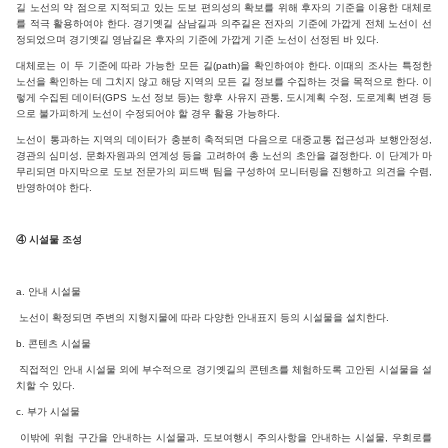
길 노선의 약 점으로 지적되고 있는 도보 편의성의 확보를 위해 후자의 기준을 이용한 대체로
를 적극 활용하여야 한다. 경기옛길 삼남길과 의주길은 전자의 기준에 가깝게 전체 노선이 선
정되었으며 경기옛길 영남길은 후자의 기준에 가깝게 기준 노선이 선정된 바 있다.
대체로는 이 두 기준에 따라 가능한 모든 길(path)을 확인하여야 한다. 이때의 조사는 특정한
노선을 확인하는 데 그치지 않고 해당 지역의 모든 길 정보를 수집하는 것을 목적으로 한다. 이
렇게 수집된 데이터(GPS 노선 정보 등)는 향후 사유지 관통, 도시계획 수정, 도로계획 변경 등
으로 불가피하게 노선이 수정되어야 할 경우 활용 가능하다.
노선이 통과하는 지역의 데이터가 충분히 축적되면 다음으로 대중교통 접근성과 보행안정성,
경관의 심미성, 문화자원과의 연계성 등을 고려하여 총 노선의 초안을 결정한다. 이 단계가 마
무리되면 마지막으로 도보 전문가의 피드백 팀을 구성하여 모니터링을 진행하고 의견을 수렴,
반영하여야 한다.
④ 시설물 조성
a. 안내 시설물
노선이 확정되면 주변의 지형지물에 따라 다양한 안내표지 등의 시설물을 설치한다.
b. 콘텐츠 시설물
직접적인 안내 시설물 외에 부수적으로 경기옛길의 콘텐츠를 체험하도록 고안된 시설물을 설
치할 수 있다.
c. 부가 시설물
이밖에 위험 구간을 안내하는 시설물과, 도보여행시 주의사항을 안내하는 시설물, 우회로를