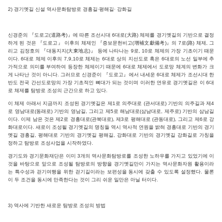
2) 경기옛길 신설 역사문화탐방로 경흥길·평해길· 강화길
신경준의 『도로고(道路考)』에 따른 조선시대 6대로(大路) 체제를 경기옛길의 기반으로 결정
하게 된 것은 『도로고』 이후의 체제인 『증보문헌비고(增補文獻備考)』의 7로(路) 체제, 그
리고 김정호의 『대동지지(大東地志)』 등에 나타나는 9로, 10로 체제의 가장 기초이기 때문
이다. 6대로 체제 이후의 7,9,10로 체제는 6대로 상의 지선도로 혹은 6대로의 노선 일부에 추
가적으로 의미를 부여하여 등장한 체제이기 때문에 6대로 체제에서 도로망 체계의 변화가 크
게 나타난 것이 아니다. 그러므로 신경준이 『도로고』에서 내세운 6대로 체제가 조선시대 한
반도 전국 간선도로망의 가장 기초적인 뼈대가 되는 것이며 이러한 연유로 경기옛길은 이 6대
로 체제를 탐방로 조성의 근간으로 하고 있다.
이 체제 아래서 지금까지 조성된 경기옛길은 제1로 의주대로 (관서대로) 기반의 의주길과 제4
로 영남대로(동래로) 기반의 영남길, 그리고 제5로 해남대로(삼남대로, 제주로) 기반의 삼남길
이다. 이제 남은 것은 제2로 경흥대로(관북대로), 제3로 평해대로 (관동대로), 그리고 제6로 강
화대로이다. 새로이 조성될 경기옛길의 명칭들 역시 역사적 연원을 밝혀 경흥대로 기반의 경기
옛길 경흥길, 평해대로 기반의 경기옛길 평해길, 강화대로 기반의 경기옛길 강화길로 가칭을
정하고 탐방로 조성사업을 시작하였다.
경기도와 경기문화재단은 이미 3개의 역사문화탐방로를 조성한 노하우를 가지고 있었기에 이
것을 바탕으로 앞으로 조성될 탐방로의 방향을 경기옛길만이 가지는 역사문화자원 활용이라
는 특수성과 걷기여행을 위한 걷기길이라는 보편성을 동시에 갖출 수 있도록 설정했다. 물론
이 두 조건을 동시에 만족한다는 것이 그리 쉬운 일만은 아닐 터이다.
3) 역사에 기반한 새로운 탐방로 조성의 방법