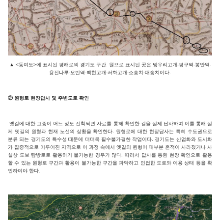
▲
<동여도>에 표시된 평해로의 경기도 구간. 원으로 표시된 곳은 망우리고개-평구역-봉안역-
용진나루-오빈역-백현고개-서화고개-소송치-대송치이다.
② 원형로 현장답사 및 주변도로 확인
옛길에 대한 고증이 어느 정도 진척되면 사료를 통해 확인한 길을 실제 답사하며 이를 통해 실
제 옛길의 원형과 현재 노선의 상황을 확인한다. 원형로에 대한 현장답사는 특히 수도권으로
분류 되는 경기도의 특수성 때문에 더더욱 필수불가결한 작업이다. 경기도는 산업화와 도시화
가 집중적으로 이루어진 지역으로 이 과정 속에서 옛길의 원형이 대부분 흔적이 사라졌거나 사
실상 도보 탐방로로 활용하기 불가능한 경우가 많다. 따라서 답사를 통환 현장 확인으로 활용
할 수 있는 원형로 구간과 활용이 불가능한 구간을 파악하고 인접한 도로와 이용 상태 등을 확
인하여야 한다.