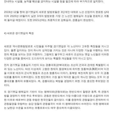
안내하는 시설물, 농작물 훼손을 금지하는 시설물 등을 필요에 따라 부가적으로 설치한다.
2019년 12월 현재 경기옛길의 새로운 탐방로들은 3단계인 대체로 노선 선정까지 완료된 상태
이며 2020년 10월까지 남은 3개의 탐방로중 가장 긴 노선인 평해길의 조성을 완료하고 개통
에 들어갈 예정이다. 또한 2021년에는 최종적으로 강화길과, 경흥길이 완성된다.
4) 새로운 경기옛길의 특징
새로운 역사문화탐방로로 시민들을 마주할 경기옛길은 각 노선마다 고유한 특징들을 지니고
있다. 물론 길이라는 것이 하나의 성격만을 가지는 것은 아니며 다양한 기능을 수행하는 여러
면의 특징을 보이는 것은 자명하다. 그럼에도 불구하고 새로이 조성되는 옛길 노선들은 이러한
다양한 성격들 중에서도 도드라지게 보이는 특별한 개성들을 각각 지니고 있다.
먼저 경기옛길 경흥길의 기반이 되는 경흥대로(관북대로)는 조선의 건국과 관계된 특별함이 서
려 있는 노선이다. 태조 이성계의 고향은 현재의 함경북도에 위치한 영흥부(永興府)이며 이것
을 이유로 태조의 군사적 행동과 조선초 함흥차사 이야기, 동북방 북진개척 등이 모두 이 경흥
대로를 통하여 이루어졌다. 또한 한민족이 가장 즐겨 먹어온 물산의 하나인 명태는 모두 이 경
흥대로를 통하여 유통되었다. 즉, 경흥대로는 북방을 경영하기 위한 가장 중요한 루트였던 것
이다.
또 경기옛길 평해길의 기반이 되는 평해대로(관동대로)는 한반도에서 철령관 동쪽, 즉 관동지
방을 경영하기 위한 주요 루트였다. 관동은 한반도에서 가장 아름다운 지방으로 손꼽히며 이러
한 이유로 예로부터 관동 유람은 한국인들의 꿈이었다. 이를 증명하듯 관동팔경이 존재하며 이
관동팔경을 유람하는 송강 정철의 관동별곡이 바로 이 평해대로에서 쓰여진다. 또한 평해대로
는 남한강 수운을 보조하는 유통로로서도 매우 중요하게 이용되었다.