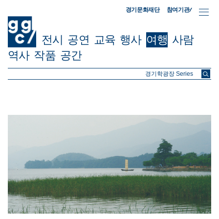
참여기관/
경기문화재단
전시
공연
교육
행사
여행
사람
역사
작품
공간
ggc/