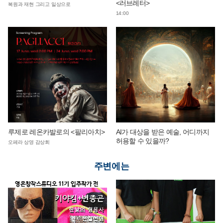
<러브레터>
복원과 재현 그리고 일상으로
14:00
루제로 레온카발로의 <팔리아치>
AI가 대상을 받은 예술, 어디까지
허용할 수 있을까?
오페라 상영 감상회
주변에는