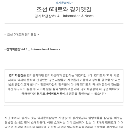
경기문화재단
조선 6대로와 경기옛길
경기학광장Vol.4 _ Information & News
<
조선 6대로와 경기옛길
>
- 경기학광장Vol.4 _ Information & News -
경기학광장
은 경기문화재단 경기학센터가 발간하는 계간지입니다. 경기도와 31개 시군
지역의 역사와 문화에 관심있는 많은 사람들이 자유롭게 이용하고 정보를 공유할 수 있는
넓은 공간이고자 합니다. 전문학자만의 전유물이 아니라 경기도의 역사와 문화에 관심을
가진 누구라도 즐길 수 있도록 문을 활짝 열어두겠습니다. 경기학광장의 더 많은 이야기가
궁금하다면
경기도사이버도서관
에서 원문을 확인하실 수 있습니다.
지난 호까지 ‘경기도 옛길 역사문화탐방로 사업’(이하 경기옛길)의 탐방로들을 삼남길, 의주길,
영남길 순서로 짚어 소개하였다. 이번 호에서는 이미 조성되어 있는 이 3개의 탐방로에 이어
앞으로 조성될 조선시대 6대로에 기반한 새로운 역사문화탐방로까지 소개하며 경기옛길 6대