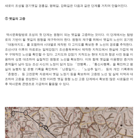
새로이 조성될 경기옛길 경흥길, 평해길, 강화길은 다음과 같은 단계를 거치며 만들어진다.
① 옛길의 고증
역사문화탐방로 조성의 첫 단계는 원형이 되는 옛길을 고증하는 것이다. 이 단계에서는 탐방
로의 기반이 될 옛길의 원형을 재구하여야 한다. 원형의 재구를 위해서 옛길의 노선이 표기된
「대동여지도」를 포함하여 시대별로 제작된 각 고지도를 확보한 후 노선의 경로를 추적한다.
조선시대 이후의 자료로는 일제강점기 조선총독부에서 제작한 지적도에서 현실에 가깝게 매
우 구체적인 노선을 확인할 수 있다. 고지도와 강점기 지적도는 현대 지도와 항공 사진 등을 이
용하여 상호 대조하여 실질적인 원형로 노선을 확보한다. 이와 함께 옛길을 이용했던 증거와
흔적들이 남아 있는 조선 사신의 노정이 담겨 있는 「연행록」, 「통신사행록」을 확인하고 왕
실의 능행차 및 온행 기록을 확인하며 「난중일기」, 「노상추 일기」 등의 개인 기록류와
「춘향전」 등 고전문학 자료에서 옛길 노정기 등을 확보하여 고증된 노선 및 실제 지역과 대
조하여 고증을 완성한다. 또한 이러한 옛길 원형 노선 고증 단계에서 확보된 많은 사료들은 이
후 역사문화 콘텐츠로 가공하여 활용할 수 있다.