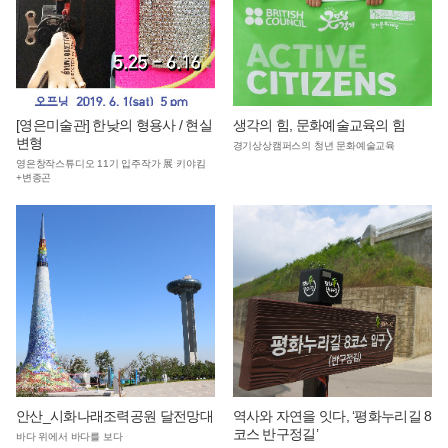
[영은미술관] 한낮의 형용사 / 현실
생각의 힘, 문화예술교육의 힘
변형
경기상상캠퍼스의 청년 문화예술교육
영은창작스튜디오 11기 입주작가 展 키야킴
+변종곤
안산_시화나래조력공원 달전망대
역사와 자연을 잇다, ‘평화누리길 8
코스 반구정길’
바다 위에서 바다를 보다