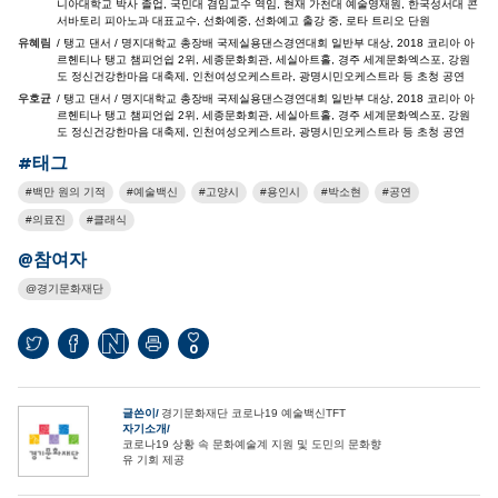
니아대학교 박사 졸업, 국민대 겸임교수 역임, 현재 가천대 예술영재원, 한국성서대 콘
서바토리 피아노과 대표교수, 선화예중, 선화예고 출강 중, 로타 트리오 단원
유혜림
/ 탱고 댄서 / 명지대학교 총장배 국제실용댄스경연대회 일반부 대상, 2018 코리아 아
르헨티나 탱고 챔피언쉽 2위, 세종문화회관, 세실아트홀, 경주 세계문화엑스포, 강원
도 정신건강한마음 대축제, 인천여성오케스트라, 광명시민오케스트라 등 초청 공연
우호균
/ 탱고 댄서 / 명지대학교 총장배 국제실용댄스경연대회 일반부 대상, 2018 코리아 아
르헨티나 탱고 챔피언쉽 2위, 세종문화회관, 세실아트홀, 경주 세계문화엑스포, 강원
도 정신건강한마음 대축제, 인천여성오케스트라, 광명시민오케스트라 등 초청 공연
#태그
백만 원의 기적
예술백신
고양시
용인시
박소현
공연
의료진
클래식
@참여자
경기문화재단
0
글쓴이
경기문화재단 코로나19 예술백신TFT
자기소개
코로나19 상황 속 문화예술계 지원 및 도민의 문화향
유 기회 제공