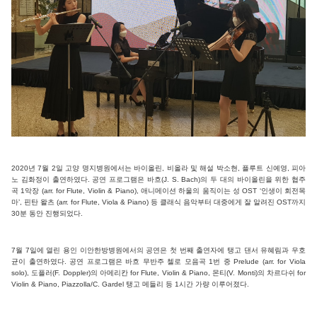
2020년 7월 2일 고양 명지병원에서는 바이올린, 비올라 및 해설 박소현, 플루트 신예영, 피아
노 김화정이 출연하였다. 공연 프로그램은 바흐(J. S. Bach)의 두 대의 바이올린을 위한 협주
곡 1악장 (arr. for Flute, Violin & Piano), 애니메이션 하울의 움직이는 성 OST ‘인생이 회전목
마’, 핀탄 왈츠 (arr. for Flute, Viola & Piano) 등 클래식 음악부터 대중에게 잘 알려진 OST까지
30분 동안 진행되었다.
7월 7일에 열린 용인 이안한방병원에서의 공연은 첫 번째 출연자에 탱고 댄서 유혜림과 우호
균이 출연하였다. 공연 프로그램은 바흐 무반주 첼로 모음곡 1번 중 Prelude (arr. for Viola
solo), 도플러(F. Doppler)의 아메리칸 for Flute, Violin & Piano, 몬티(V. Monti)의 차르다쉬 for
Violin & Piano, Piazzolla/C. Gardel 탱고 메들리 등 1시간 가량 이루어졌다.