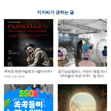
지지씨가 권하는 글
루제로 레온카발로의 <팔리아치>
경기상상캠퍼스, 어린이 체험 전시
《우리들의 작은 우주》 및 전시
오페라 상영 감상회
연계 단체 교육 운영