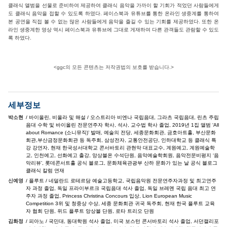
클래식 앨범을 선물로 준비하여 제공하여 클래식 음악을 가까이 할 기회가 적었던 사람들에게
도 클래식 음악을 접할 수 있도록 하였다. 페이스북과 유튜브를 통한 온라인 생중계를 통하여
본 공연을 직접 볼 수 없는 많은 사람들에게 음악을 즐길 수 있는 기회를 제공하였다. 또한 온
라인 생중계한 영상 역시 페이스북과 유튜브에 그대로 게재하여 다른 관객들도 관람할 수 있도
록 하였다.
<ggc의 모든 콘텐츠는 저작권법의 보호를 받습니다.>
세부정보
박소현
/ 바이올린, 비올라 및 해설 / 오스트리아 비엔나 국립음대, 그라츠 국립음대, 린츠 주립
음대 수학 및 바이올린 전문연주자 학사, 석사, 교수법 학사 졸업, 2019년 1집 앨범 ‘All
about Romance (소니뮤직)’ 발매, 예술의 전당, 세종문화회관, 금호아트홀, 부산문화
회관,부산금정문화회관 등 독주회, 삼성전자, 교통안전공단, 인하대학교 등 클래식 특
강 강연자, 현재 한국성서대학교 콘서바토리 관현악 대표교수, 계원예고, 계원예술학
교, 인천예고, 선화예고 출강, 앙상블온 수석단원, 음악예술학회원, 음악전문비평지 ‘음
악리뷰’, 롯데콘서트홀 공식 블로그, 문화체육관광부 산하 문화가 있는 날 공식 블로그
클래식 칼럼 연재
신예영
/ 플루트 / 네덜란드 로테르담 예술고등학교, 국립음악원 전문연주자과정 및 최고연주
자 과정 졸업, 독일 프라이부르크 국립음대 석사 졸업, 독일 브레멘 국립 음대 최고 연
주자 과정 졸업, Princess Christina Concours 입상, Lion European Music
Competition 3위 및 청중상 수상, 세종 문화회관 귀국 독주회, 현재 한국 플루트 교육
자 협회 단원, 위드 플루트 앙상블 단원, 로타 트리오 단원
김화정
/ 피아노 / 국민대, 동대학원 석사 졸업, 미국 보스턴 콘서바토리 석사 졸업, 서던캘리포