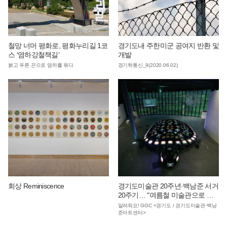
철망 너머 평화로, 평화누리길 1코
경기도내 주한미군 공여지 반환 및
스 ‘염하강철책길’
개발
붉고 푸른 끈으로 염하를 묶다
경기학통신_9(2020.06.02)
회상 Reminiscence
경기도미술관 20주년·백남준 서거
20주기… "여름철 미술관으로 피
서 오세요"
알려줘요! GGC <경기도 / 경기도미술관·백남
준아트센터>