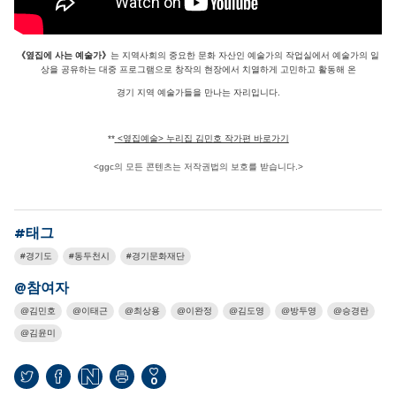
《옆집에 사는 예술가》
는 지역사회의 중요한 문화 자산인 예술가의 작업실에서 예술가의 일
상을 공유하는 대중 프로그램으로 창작의 현장에서 치열하게 고민하고 활동해 온
경기 지역 예술가들을 만나는 자리입니다.
**
<옆집예술> 누리집 김민호 작가편 바로가기
<ggc의 모든 콘텐츠는 저작권법의 보호를 받습니다.>
#태그
경기도
동두천시
경기문화재단
@참여자
김민호
이태근
최상용
이완정
김도영
방두영
승경란
김윤미
0