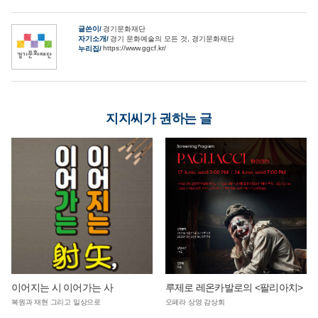
글쓴이
경기문화재단
자기소개
경기 문화예술의 모든 것, 경기문화재단
https://www.ggcf.kr/
누리집
지지씨가 권하는 글
이어지는 시 이어가는 사
루제로 레온카발로의 <팔리아치>
복원과 재현 그리고 일상으로
오페라 상영 감상회