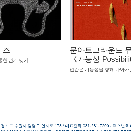
이즈
문아트그라운드 
《가능성 Possibil
통한 관계 맺기
인간은 가능성을 향해 나아가
 경기도 수원시 팔달구 인계로 178
/
대표전화 031-231-7200
/
팩스번호 03