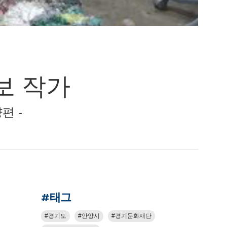
영보 작가
편 -
#태그
경기도
안양시
경기문화재단