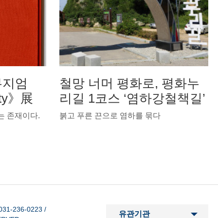
뮤지엄
철망 너머 평화로, 평화누
ity》展
리길 1코스 ‘염하강철책길’
는 존재이다.
붉고 푸른 끈으로 염하를 묶다
1-236-0223
/