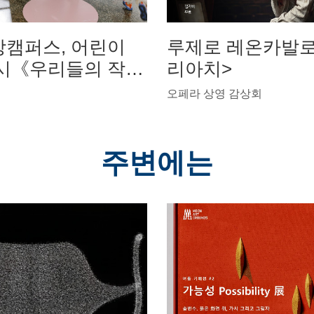
캠퍼스, 어린이
루제로 레온카발로
시《우리들의 작은
리아치>
및 전시 연계 단체
오페라 상영 감상회
영
주변에는