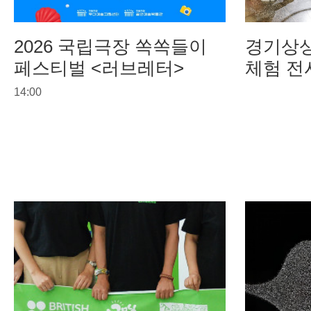
2026 국립극장 쏙쏙들이
경기상상
페스티벌 <러브레터>
체험 전
우주》 
14:00
교육 운