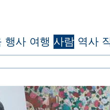
육
행사
여행
사람
역사