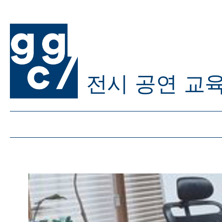
전시
공연
교
ggc/