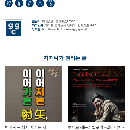
0
글쓴이
경인방송, 알려줘요! GGC
자기소개
경기도 문화소식 알리미, 알려줘요 GGC
http://www.ifm.kr/news/gg_special
누리집
지지씨가 권하는 글
이어지는 시 이어가는 사
루제로 레온카발로의 <팔리아치>