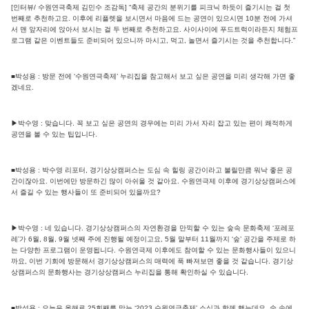
[인터뷰/ 수원연극축제 김민수 조감독] “축제 공간의 분위기를 피크닉 하듯이 즐기시는 걸 첫
번째로 추천하고요. 이후에 리플렛을 보시면서 마음에 드는 공연이 있으시면 10분 전에 가셔
서 맨 앞자리에 앉아서 보시는 걸 두 번째로 추천하고요. 사이사이에 푸드트럭이라든지 체험프
로그램 같은 이벤트들도 준비되어 있으니까 마시고, 먹고, 놀면서 즐기시는 것을 추천합니다.”
■박성용 : 방문 전에 ‘수원연극축제’ 누리집을 참고해서 보고 싶은 공연을 미리 생각해 가면 좋
겠네요.
▶박수영 : 맞습니다. 꼭 보고 싶은 공연의 경우에는 미리 가서 자리 잡고 있는 편이 쾌적하게
공연을 볼 수 있는 팁입니다.
■박성용 : 박수영 리포터, 경기상상캠퍼스는 도심 속 힐링 공간이라고 불릴만큼 워낙 좋은 공
간이잖아요. 이번에만 방문하긴 많이 아쉬울 것 같아요. 수원연극제 이후에 경기상상캠퍼스에
서 즐길 수 있는 행사들이 또 준비되어 있을까요?
▶박수영 : 네 있습니다. 경기상상캠퍼스의 자연환경을 만끽할 수 있는 숲속 문화축제 ‘포레포
레’가 6월, 8월, 9월 넷째 주에 진행될 예정이고요, 5월 말부터 11월까지 ‘숲’ 공간을 주제로 하
는 다양한 프로그램이 운영됩니다. 수원연극제 이후에도 참여할 수 있는 문화행사들이 있으니
까요, 이번 기회에 방문해서 경기상상캠퍼스의 매력에 푹 빠져보면 좋을 것 같습니다. 경기상
상캠퍼스의 문화행사는 경기상상캠퍼스 누리집을 통해 확인하실 수 있습니다.
■박성용 : 오늘은 올해로 25회째를 맞는 ‘2023 수원연극축제’ 소식과 함께 했는데요. 숲 속에