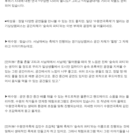
후위기 시대에 대한 연극 <수상한 나라의 엘니뇨> 그리고 <자살광대>등 거리극 작품도 준비
되어 있습니다.
■박성용 : 정말 다양한 공연들을 만나볼 수 있는 것도 좋지만, 일단 ‘수원연극축제’가 열리는 경
기상상캠퍼스는 공간자체가 ‘숲속의 파티’라는 이번 부제와 굉장히 잘 어울리네요.
▶박수영 : 맞습니다. 서남재씨는 축제가 진행되는 경기상상캠퍼스 공간 자체가 ‘힐링’ 그 자체
라고 이야기하는데요.
[인터뷰/ ‘혼둘 혼둘’ 231과 서남재에서 서남재] “들어왔을 때의 첫 느낌은 진짜 ‘숲속의 파티’라
는 생각이 들 정도로 우리가 일상생활에서 도시만 접하다가 숲속 초록색인 광경을 지켜볼 수
있는 그런 공간이라서, 공간에서의 느낌이 너무 좋고요. 쉬러 오시는 분들도 많고, 정말 멍 때
려도 좋을 정도로 예쁜 공간이고요. 중간 중간에 공연도 있지만 공연 외적으로 푸드마켓도 있
어서 음식을 먹을 수 있는 공간들도 있고."
▶박수영 : 공연 중간 중간 배를 채울 수 있는 푸드트럭은 물론이고 핸드메이드 소품을 파는 플
리마켓, 수원의 작가들과 연계한 체험프로그램도 준비되어 있습니다. 또 작년에 이어 올해도
‘수원연극축제’는 생태와 환경에 초점을 맞춰 진행되는데요. 자세한 이야기 수원연극축제 김민
수 조감독에게 듣고 올게요.
[인터뷰/ 수원연극축제 김민수 조감독] “올해 축제가 ‘숲속의 파티’라는 이름으로 진행되는 것에
맞춰서 생태적인 축제로 만들고자 하고 있어요. 그래서 체험프로그램 역시 그런 이야기들을 나