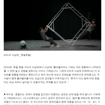
(231과 서남재_ 혼둘혼둘)
[인터뷰/ ‘혼둘 혼둘’ 231과 서남재에서 서남재] “롤라볼라라는 기예는 작은 원통에서 나무판자
를 그 위에 놓고 균형을 맞춰가는 서커스 기예입니다. 그런데 231과 서남재 단체에서는 이 오
브제를 원통을 4배정도 확장시키고 판자 대신에 네모난 프레임을 자체적으로 제작했고요. 두
사람이 함께 롤라볼라를 타는 모습으로 공연들이 이루어집니다. ‘혼자가 아닌 함께 라면 흔들
리는 세상 속에서 살아갈 수 있을까’라는 주제를 담고 있는데...”
▶박수영 : 흔들리는 곳에서 균형을 잡으면서 진행되는 공연은 손에 땀을 쥐게 합니다. 이밖에
도 <벽앞에서서>, <도시조류도감> 서커스 공연이 준비되어 있고, ‘품바’를 재해석한 현대무용
작품인 <다크니스 품바>. 또 아시아의 여러 창작자들과 함께 작품을 만드는 <마 - 피 - 코>, 기