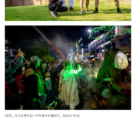
(컨컨_ 도시조류도감 / 비주얼아트플레이_ 양심의 우산)