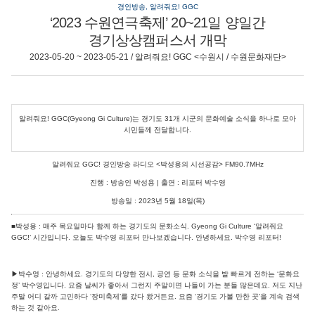
경인방송, 알려줘요! GGC
‘2023 수원연극축제’ 20~21일 양일간
경기상상캠퍼스서 개막
2023-05-20 ~ 2023-05-21 / 알려줘요! GGC <수원시 / 수원문화재단>
알려줘요! GGC(Gyeong Gi Culture)는 경기도 31개 시군의 문화예술 소식을 하나로 모아
시민들께 전달합니다.
알려줘요 GGC! 경인방송 라디오 <박성용의 시선공감> FM90.7MHz
진행 : 방송인 박성용 | 출연 : 리포터 박수영
방송일 : 2023년 5월 18일(목)
■박성용 : 매주 목요일마다 함께 하는 경기도의 문화소식. Gyeong Gi Culture ‘알려줘요
GGC!’ 시간입니다. 오늘도 박수영 리포터 만나보겠습니다. 안녕하세요. 박수영 리포터!
▶박수영 : 안녕하세요. 경기도의 다양한 전시, 공연 등 문화 소식을 발 빠르게 전하는 ‘문화요
정’ 박수영입니다. 요즘 날씨가 좋아서 그런지 주말이면 나들이 가는 분들 많은데요. 저도 지난
주말 어디 갈까 고민하다 ‘장미축제’를 갔다 왔거든요. 요즘 ‘경기도 가볼 만한 곳’을 계속 검색
하는 것 같아요.