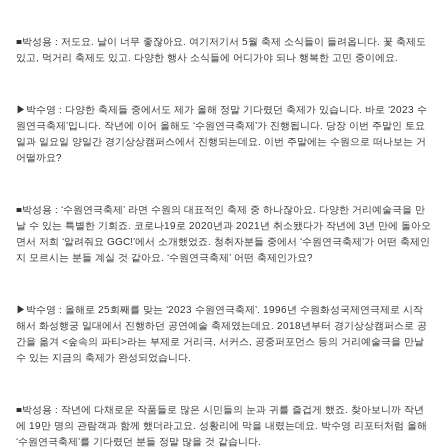
■박성용 : 저도요. 날이 너무 좋잖아요. 여기저기서 5월 축제 소식들이 들려옵니다. 꽃 축제도
있고, 먹거리 축제도 있고. 다양한 행사 소식들에 어디가야 되나 행복한 고민 중이에요.
▶박수영 : 다양한 축제들 중에서도 제가 올해 정말 기다렸던 축제가 있습니다. 바로 ‘2023 수
원연극축제’입니다. 작년에 이어 올해도 ‘수원연극축제’가 진행됩니다. 당장 이번 주말인 토요
일과 일요일 양일간 경기상상캠퍼스에서 진행되는데요. 이번 주말에는 수원으로 떠나보는 거
어떨까요?
■박성용 : ‘수원연극축제’ 라면 수원의 대표적인 축제 중 하나잖아요. 다양한 거리예술극을 만
날 수 있는 특별한 기회죠. 코로나19로 2020년과 2021년 취소됐다가 작년에 3년 만에 돌아오
면서 저희 ‘알려줘요 GGC!’에서 소개했었죠. 청취자분들 중에서 ‘수원연극축제’가 어떤 축제인
지 모르시는 분들 계실 것 같아요. ‘수원연극축제’ 어떤 축제인가요?
▶박수영 : 올해로 25회째를 맞는 ‘2023 수원연극축제’. 1996년 수원화성국제연극제로 시작
해서 화성행궁 일대에서 진행하던 공연예술 축제였는데요. 2018년부터 경기상상캠퍼스로 공
간을 옮겨 <숲속의 파티>라는 부제로 거리극, 서커스, 공중퍼포먼스 등의 거리예술극을 만날
수 있는 지금의 축제가 완성되었습니다.
■박성용 : 작년에 다채로운 작품들로 많은 시민들의 눈과 귀를 즐겁게 했죠. 찾아보니까 작년
에 19만 명의 관람객과 함께 했더라고요. 성황리에 막을 내렸는데요. 박수영 리포터처럼 올해
‘수원연극축제’를 기다렸던 분들 정말 많을 것 같습니다.