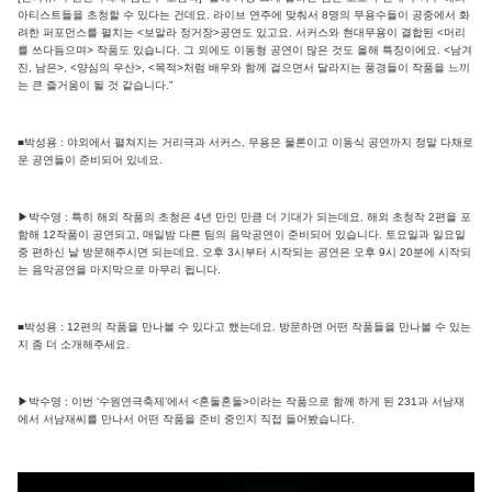
아티스트들을 초청할 수 있다는 건데요. 라이브 연주에 맞춰서 8명의 무용수들이 공중에서 화
려한 퍼포먼스를 펼치는 <보알라 정거장>공연도 있고요. 서커스와 현대무용이 결합된 <머리
를 쓰다듬으며> 작품도 있습니다. 그 외에도 이동형 공연이 많은 것도 올해 특징이에요. <남겨
진, 남은>, <양심의 우산>, <목적>처럼 배우와 함께 걸으면서 달라지는 풍경들이 작품을 느끼
는 큰 즐거움이 될 것 같습니다.”
■박성용 : 야외에서 펼쳐지는 거리극과 서커스, 무용은 물론이고 이동식 공연까지 정말 다채로
운 공연들이 준비되어 있네요.
▶박수영 : 특히 해외 작품의 초청은 4년 만인 만큼 더 기대가 되는데요. 해외 초청작 2편을 포
함해 12작품이 공연되고, 매일밤 다른 팀의 음악공연이 준비되어 있습니다. 토요일과 일요일
중 편하신 날 방문해주시면 되는데요. 오후 3시부터 시작되는 공연은 오후 9시 20분에 시작되
는 음악공연을 마지막으로 마무리 됩니다.
■박성용 : 12편의 작품을 만나볼 수 있다고 했는데요. 방문하면 어떤 작품들을 만나볼 수 있는
지 좀 더 소개해주세요.
▶박수영 : 이번 ‘수원연극축제’에서 <혼둘혼둘>이라는 작품으로 함께 하게 된 231과 서남재
에서 서남재씨를 만나서 어떤 작품을 준비 중인지 직접 들어봤습니다.