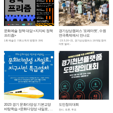
문화예술 정책 대담 <지지씨 정책
경기상상캠퍼스 ‘포레마켓’, 수원
프리즘>
연극축제에서 만나요
1회 예술인 기회소득의 방향과 과제
- 23.5.20~21, 경기상상캠퍼스 19개팀 참여
마켓 열려 -
2023 경기 문화다양성 기본교양
도민창의대회
바탕학습 <문화다양성 내일로, 지
전시, 토론, 투표