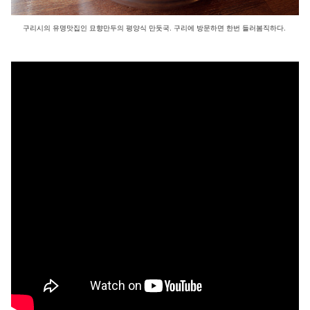
구리시의 유명맛집인 묘향만두의 평양식 만둣국. 구리에 방문하면 한번 들러봄직하다.