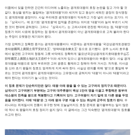
이쯤에서 잊을 만하면 간간히 미디어에 노출되는 광개토대왕의 호칭 논란을 짚고 가야 할 것
같다. 동상을 받치는 돌탑에는 ‘광개토태왕’이라 새겨져 있고 동상이 세워진 광장의 정식명칭
도 광개토태왕 광장이다. 사실 우리에겐 광개토대왕이 익숙하고 가장 널리 쓰이는 표기다. 이
는 『삼국사기』에 표기된 ‘광개토왕’에 업적을 존경하는 의미로 ‘대왕’이라 높여 부르기 시작
한 것이 현대에 굳혀졌다. 그러나 『삼국사기』는 고려시대에 편찬된 책이라는 점, ‘태왕’이란
칭호가 여러 사료에 등장하는 점 등에서 광개토대왕이 아닌 광개토태왕으로 고쳐 불러야 한다
는 주장이 오랫동안 제기되어 왔다.
가장 강력하고 정확한 증거는 광개토대왕릉비다. 비문에는 광개토대왕을 ‘국강상광개토경평안
호태왕國岡上廣開土境平安好太王’, ‘영락태왕永樂太王’ 등으로 표기했다. 경주 노서리 호우총
에서 발견된 고구려의 청동제 그릇 바닥에도 정확하게 ‘을묘년국강상광개토지호태왕호우십乙
卯年國罡上廣開土地好太王壺杅十’이라 새겨져 있으니 광개토태왕이라 부름이 맞다. 사실 광개
토대왕을 태왕으로 맞게 부르려면 고려 광종도 황제라고 칭해야 하며 거서간, 차차웅, 이사금
등 신라 초기 왕들의 칭호도 엄격하게 지켜 써야 한다. 사실상 편의를 위해 ‘왕’으로 통일해 부
르는 것인데 광개토왕이 광개토대왕이라는 고유명사로 굳혀지자 ‘대왕’이 아니라 ‘태왕’이라고
해야 한다는 이야기가 늘 나오는 것이다.
이 칭호 문제가 단순하지만은 않다. 태왕 아래 왕을 둘 수 있는 고구려의 정치구조 때문이다.
삼국사기 고구려본기 부분에는 고구려 대주류왕이 백성 1만여 명을 이끌고 투항해온 동부여
대소왕의 친족을 왕으로 책봉했다고 기록되어 있다. 고구려왕이 자기 밑에 또 다른 왕을 두었
음을 의미한다. 이때 ‘태왕’은 그 아래 왕과 구분 지을 수 있는 최상위 군주의 칭호가 된다.
우
리나라는 위계질서의 전통이 유구한 탓에 오늘날까지도 호칭 문제로 왈가왈부하는 일이 많은
데 역사 속 왕들마저 호칭 정리가 쉽지 않다. 이 글에서는 그간 익숙했던 ‘광개토대왕’의 칭호를
쓰고자 한다.