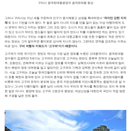
구리시 광개토태왕광장의 광개토태왕 동상
그러나 구리시는 지난 세월 꾸준하게 인구가 증가해왔고 상권을 확대하면서
‘작지만 강한 지자
체
’로 도시 기반을 다져 왔다. 두 발로 걸어 다니며 지도를 만들 일이 없는 이상 여행자에게 도
시 면적이 작다고 미치는 영향이 그리 크진 않다. 도시가 커도 명소들이 촘촘히 붙어 있는 경우
가 있고 도시가 작아도 명소들이 멀리 떨어져 있어 반드시 차를 이용해야만 하는 경우도 있기
때문이다. 더구나 구리는 서울의 최측근 도시라 대중교통의 이용 또한 수월해서 ‘작은 면적’이
라는 정보는 그저 알아두면 흥미로운 상식에 지나지 않는다. 그런데도 면적을 강조하는 이유는
따로 있다
. 구리 여행의 키워드가 ‘고구려’이기 때문이다.
고구려가 어떤 국가인가. 한반도 역사상 가장 넓은 영토를 누볐던 고대왕국이다. 광개토대왕,
장수왕이 집권하던 5세기는 고구려의 전성기로 고구려는 한반도 중북부 전역과 오늘날의 만
주, 요동반도, 연해주에 이르는 드넓은 영토를 차지했다. 남북조시대에 이르러 동위에게 밀리
면서 북방의 영토 대부분을 잃고 말았지만 고구려의 기백과 강력한 군사력은 역사에 길이 남았
다. 사실 고구려는 오늘날 한국인들에게 신라와 백제에 비해 가장 덜 친숙한 고대 국가다. 유적
이 온통 북한과 중국에 있어 고구려의 흔적을 가까이 접할 기회가 없어서다. 광개토대왕비를
비롯해 여러 고구려 유적이 분포해 있는 중국 지린성吉林省 지안시集安市는 합법적으로 갈 수
있으니 그나마 다행이랄까. 물론 남의 나라에 가서 우리의 옛 역사를 확인한다는 것이 썩 유쾌
한 일은 아니다. 평양에 있는 고구려 고분군과 평양성, 대성산성을 대한민국 국민이 직접 방문
해 구경할 날은 언제 올까.