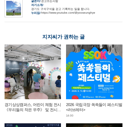
글쓴이
걷고쓰는사람
자기소개
경기도 구석구석을 걷고 기록하는 일을 합니다.
https://www.youtube.com/@yooseunghye
누리집
지지씨가 권하는 글
경기상상캠퍼스, 어린이 체험 전시
2026 국립극장 쏙쏙들이 페스티벌
《우리들의 작은 우주》 및 전시
<러브레터>
연계 단체 교육 운영
14:00