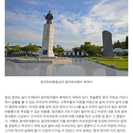
광개토태왕동상과 광개토태왕비 복제비
동상 옆에는 높이 6.39m의 광개토대왕비 복제비가 세워져 있다. 전술했듯 중국 지린성 지안시
에서 실물을 볼 수 있는 비석인데 2008년, 사학자들의 자문을 바탕으로 실제 비석과 같게 만들
어 광장에 세웠다. 비석은 왕릉 앞에 있던 묘비냐 아니냐를 놓고 의견이 갈리는데 일단 광개토
대왕릉으로 추정할 수 있는 태왕릉, 장군총과 거리가 많이 떨어져 있고 비문의 내용 또한 광개
토대왕의 신상보다 고구려의 건국과정과 시조에 대한 내용을 먼저 소개한 점 등이 그 쟁점이
다. 어쨌든 광개토대왕비는 광개토대왕의 아들 장수왕이 414년(장수왕 3년)에 아버지의 업적
을 찬양하고 추모하기 위해 능묘 곁에 세운 비석이라는 점이 중론이고 이 비석 덕분에 우리는
고구려 역사의 실체에 좀 더 가깝게 다가설 수 있었다. 비석 앞에는 ‘중국 현지에 가지 않더라