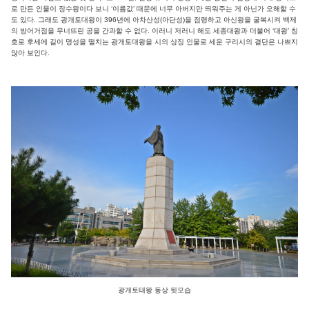
로 만든 인물이 장수왕이다 보니 ‘이름값’ 때문에 너무 아버지만 띄워주는 게 아닌가 오해할 수
도 있다. 그래도 광개토대왕이 396년에 아차산성(아단성)을 점령하고 아신왕을 굴복시켜 백제
의 방어거점을 무너뜨린 공을 간과할 수 없다. 이러니 저러니 해도 세종대왕과 더불어 ‘대왕’ 칭
호로 후세에 길이 명성을 떨치는 광개토대왕을 시의 상징 인물로 세운 구리시의 결단은 나쁘지
않아 보인다.
광개토태왕 동상 뒷모습