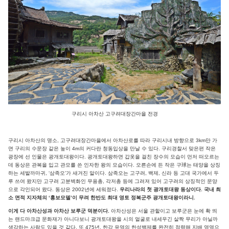
구리시 아차산 고구려대장간마을 전경
구리시 아차산의 명소, 고구려대장간마을에서 아차산로를 따라 구리시내 방향으로 3km만 가
면 구리의 수문장 같은 높이 4m의 커다란 청동입상을 만날 수 있다. 구리경찰서 맞은편 작은
광장에 선 인물은 광개토대왕이다. 광개토대왕하면 갑옷을 걸친 장수의 모습이 먼저 떠오르는
데 동상은 관복을 입고 관모를 쓴 인자한 왕의 모습이다. 오른손에 든 작은 구球는 태양을 상징
하는 세발까마귀, ‘삼족오’가 새겨진 알이다. 삼족오는 고구려, 백제, 신라 등 고대 국가에서 두
루 쓰여 왔지만 고구려 고분벽화인 무용총, 각저총 등에 그려져 있어 고구려의 상징적인 문양
으로 각인되어 왔다. 동상은 2002년에 세워졌다.
우리나라의 첫 광개토대왕 동상이다. 국내 최
소 면적 지자체의 ‘홍보모델’이 무려 한반도 최대 영토 정복군주 광개토대왕이라니.
이게 다 아차산성과 아차산 보루군 덕분이다.
아차산성은 서울 관할이고 보루군은 눈에 확 띄
는 랜드마크급 문화재가 아니다보니 광개토대왕을 시의 얼굴로 내세우긴 살짝 무리가 아닐까
생각하는 사람도 있을 것 같다. 또 475년, 한강 유역의 한성백제를 완전히 점령해 지배 영역으