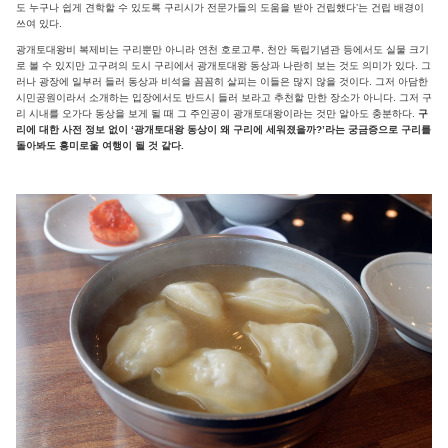
도 누구나 쉽게 견학할 수 있도록 구리시가 전문가들의 도움을 받아 건립했다’는 건립 배경이
쓰여 있다.
광개토대왕비 복제비는 구리뿐만 아니라 연천 호로고루, 천안 독립기념관 등에서도 실물 크기
로 볼 수 있지만 고구려의 도시 구리에서 광개토대왕 동상과 나란히 보는 것도 의미가 있다. 그
러나 광장에 일부러 들러 동상과 비석을 꼼꼼히 살피는 이들은 많지 않을 것이다. 그저 아담한
시민공원이라서 소개하는 입장에서도 반드시 들러 보라고 추천할 만한 장소가 아니다. 그저 구
리 시내를 오가다 동상을 보게 될 때 그 주인공이 광개토대왕이라는 것만 알아도 충분하다.
구
리에 대한 사전 정보 없이 ‘광개토대왕 동상이 왜 구리에 세워졌을까?’라는 궁금증으로 구리를
돌아봐도 흥미로울 여행이 될 것 같다.