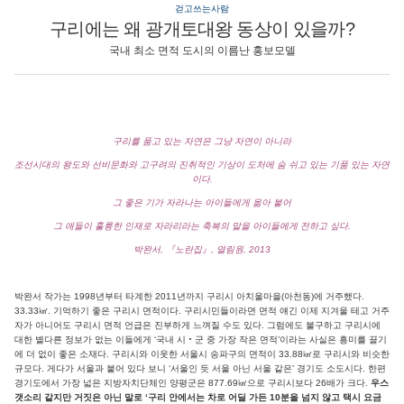
걷고쓰는사람
구리에는 왜 광개토대왕 동상이 있을까?
국내 최소 면적 도시의 이름난 홍보모델
구리를 품고 있는 자연은 그냥 자연이 아니라
조선시대의 왕도와 선비문화와 고구려의 진취적인 기상이 도처에 숨 쉬고 있는 기품 있는 자연
이다.
그 좋은 기가 자라나는 아이들에게 옮아 붙어
그 애들이 훌륭한 인재로 자라리라는 축복의 말을 아이들에게 전하고 싶다.
박완서, 『노란집』, 열림원, 2013
박완서 작가는 1998년부터 타계한 2011년까지 구리시 아치울마을(아천동)에 거주했다.
33.33㎢. 기억하기 좋은 구리시 면적이다. 구리시민들이라면 면적 얘긴 이제 지겨울 테고 거주
자가 아니어도 구리시 면적 언급은 진부하게 느껴질 수도 있다. 그럼에도 불구하고 구리시에
대한 별다른 정보가 없는 이들에게 ‘국내 시‧군 중 가장 작은 면적’이라는 사실은 흥미를 끌기
에 더 없이 좋은 소재다. 구리시와 이웃한 서울시 송파구의 면적이 33.88㎢로 구리시와 비슷한
규모다. 게다가 서울과 붙어 있다 보니 ‘서울인 듯 서울 아닌 서울 같은’ 경기도 소도시다. 한편
경기도에서 가장 넓은 지방자치단체인 양평군은 877.69㎢으로 구리시보다 26배가 크다.
우스
갯소리 같지만 거짓은 아닌 말로 ‘구리 안에서는 차로 어딜 가든 10분을 넘지 않고 택시 요금