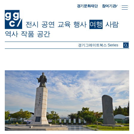
참여기관/
경기문화재단
전시
공연
교육
행사
여행
사람
역사
작품
공간
ggc/