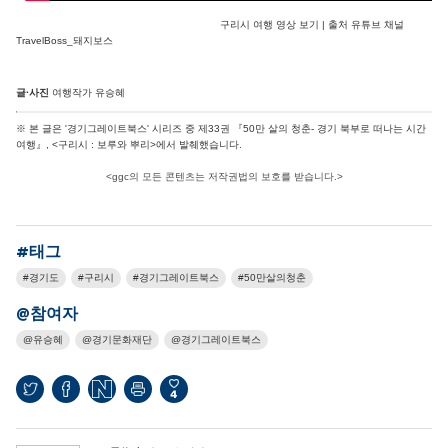
구리시 여행 영상 보기 | 출처 유튜브 채널
TravelBoss_돼지보스
글·사진
여행작가 유승혜
※ 본 글은 '경기그레이트북스' 시리즈 중 제33권 『50만 살의 청춘- 경기 북부로 떠나는 시간
여행』, <구리시 : 보루와 뿌리>에서 발췌했습니다.
<ggc의 모든 콘텐츠는 저작권법의 보호를 받습니다.>
#태그
경기도
구리시
경기그레이트북스
50만살의청춘
@참여자
유승혜
경기문화재단
경기그레이트북스
4