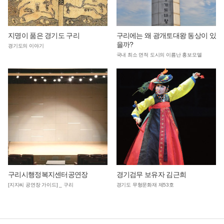
지명이 품은 경기도 구리
구리에는 왜 광개토대왕 동상이 있
을까?
경기도의 이야기
국내 최소 면적 도시의 이름난 홍보모델
구리시행정복지센터공연장
경기검무 보유자 김근희
[지지씨 공연장 가이드] _ 구리
경기도 무형문화재 제53호