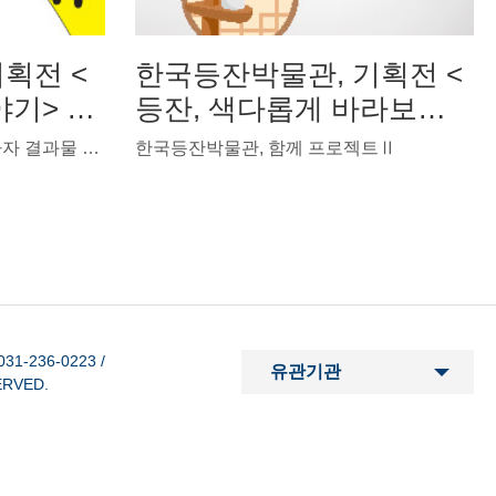
획전 <
한국등잔박물관, 기획전 <
야기> 개
등잔, 색다롭게 바라보기>
개최
전시연계교육프로그램의 참가자 결과물 전시
한국등잔박물관, 함께 프로젝트Ⅱ
1-236-0223
/
ERVED.