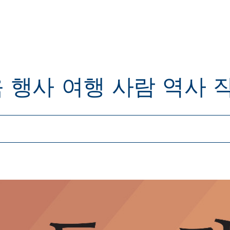
육
행사
여행
사람
역사