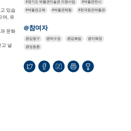
경기도 박물관미술관 지원사업
박물관전시
고 있습
박물관교육
박물관체험
한국등잔박물관
며, 유
@참여자
과 문화
김형구
허수정
김혜림
지혜정
고 널
정동환
0