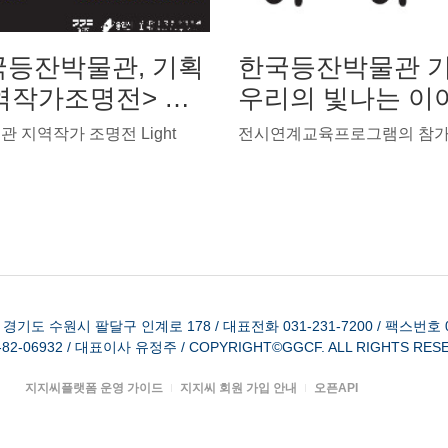
한국등잔박물관, 기획
한국등잔박물관 기
지역작가조명전> 개
우리의 빛나는 이
최
 지역작가 조명전 Light
 경기도 수원시 팔달구 인계로 178
/
대표전화 031-231-7200
/
팩스번호 03
2-06932
/
대표이사 유정주
/
COPYRIGHT©GGCF. ALL RIGHTS RES
지지씨플랫폼 운영 가이드
지지씨 회원 가입 안내
오픈API