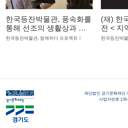
한국등잔박물관, 풍속화를
(재) 
통해 선조의 생활상과 민
전 < 
속공예품을 알리는 전시
최
한국등잔박물관, 함께하다 프로젝트Ⅰ
한국등잔박물관
중
재단법인 경기문화재단 /
사업자번호 135-8