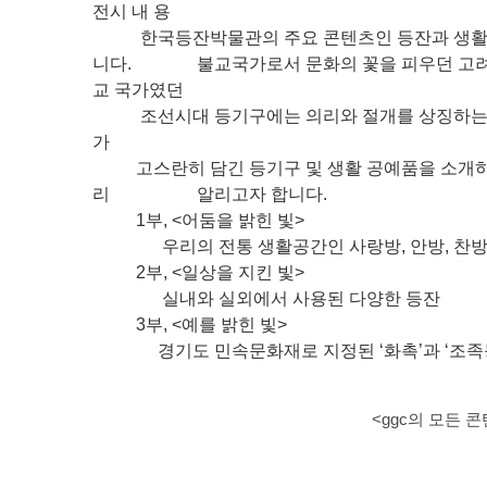
전시 내 용
한국등잔박물관의 주요 콘텐츠인 등잔과 생활 공
니다. 불교국가로서 문화의 꽃을 피우던 고려시대
교 국가였던
조선시대 등기구에는 의리와 절개를 상징하는 대
가
고스란히 담긴 등기구 및 생활 공예품을 소개하고
리 알리고자 합니다.
1부, <어둠을 밝힌 빛>
우리의 전통 생활공간인 사랑방, 안방, 찬방, 
2부, <일상을 지킨 빛>
실내와 실외에서 사용된 다양한 등잔
3부, <예를 밝힌 빛>
경기도 민속문화재로 지정된 ‘화촉’과 ‘조족등
<ggc의 모든 