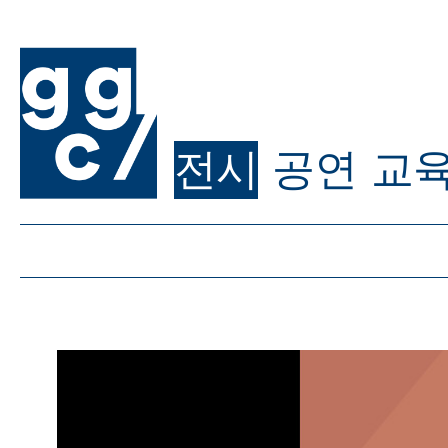
전시
공연
교
ggc/