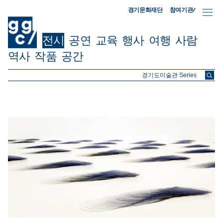
참여기관/
경기문화재단
전시
공연
교육
행사
여행
사람
역사
작품
공간
ggc/