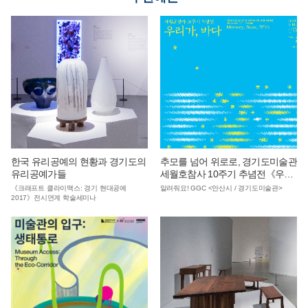
한국 유리공예의 현황과 경기도의
추모를 넘어 위로로, 경기도미술관
유리공예가들
세월호참사 10주기 추념전《우리
가, 바다》
《크래프트 클라이맥스: 경기 현대공예
알려줘요! GGC <안산시 / 경기도미술관>
2017》전시연계 학술세미나