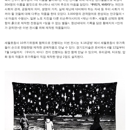
304명의 이름을 몸짓으로 하나하나 새기며 추모의 마음을 담았다.
‘우리가, 바라다’
는 개인과
사회의 관계, 공동체의 의미, 생명의 가치, 실제 재난에 대비해야 하는 자세 등 우리 사회가 지
켜야 할 것들에 대해 다루는 작품을 한데 모았다. 3,000명의 관객참여로 완성되는 안규철의 <
내 마음의 수평선>, 일본 노토 지진을 다룬 리슨투더시티의 <재난 이후>, 세월호 선체와 팽목
항의 흙으로 제작한 전원길의 <잊을 수 없는 별들>, 청년세대의 기록을 담은 황예지의 <안개
가 걷히면>은 이번 전시를 위해 제작된 작품들이다.
세월호참사 10주기위원회 협력으로 진행되는 이번 전시는 ‘4.16공방’ 에서 세월호참사 유가족
들이 손으로 한땀한땀 제작한 공예작품도 만날 수 있다. 경기도미술관 로비에서 4월 12일부터
7월 14일까지 《우리가, 바다》전이 진행되는 동안 함께 만날 수 있으며, 유리공예, 터프팅, 압
화 등의 작품과 유가족들이 직접 제작한 영상 2점도 설치된다.