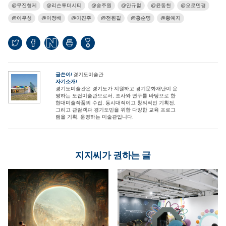
무진형제
리슨투더시티
송주원
안규철
윤동천
오로민경
이우성
이정배
이진주
전원길
홍순명
황예지
0
글쓴이
경기도미술관
자기소개
경기도미술관은 경기도가 지원하고 경기문화재단이 운
영하는 도립미술관으로서, 조사와 연구를 바탕으로 한
현대미술작품의 수집, 동시대적이고 창의적인 기획전,
그리고 관람객과 경기도민을 위한 다양한 교육 프로그
램을 기획, 운영하는 미술관입니다.
지지씨가 권하는 글