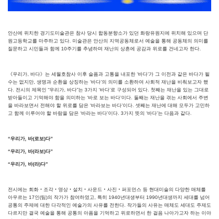
안산에 위치한 경기도미술관은 참사 당시 합동분향소가 있던 화랑유원지에 위치해 있으며 단
원고등학교를 마주하고 있다. 미술관은 안산의 지역공동체로서 예술을 통해 공동체의 의미를
질문하고 시민들과 함께 10주기를 추념하며 재난의 상흔에 공감과 위로를 건네고자 한다.
《우리가, 바다》는 세월호참사 이후 슬픔과 고통을 내포한 ‘바다’가 그 이전과 같은 바다가 될
수는 없지만, 생명과 순환을 상징하는 ‘바다’의 의미를 소환하여 사회적 재난을 비춰보고자 했
다. 전시의 제목인 “우리가, 바다”는 3가지 ‘바다’로 구성되어 있다. 첫째는 재난을 있는 그대로
받아들이고 기억해야 함을 의미하는 ‘바로 보는 바다’이다. 둘째는 재난을 겪는 사회에서 주변
을 바라보면서 전해야 할 위로를 담은 ‘바라보는 바다’이다. 셋째는 재난에 대해 모두가 고민하
고 함께 이루어야 할 바람을 담은 ‘바라는 바다’이다. 3가지 뜻의 ‘바다’는 다음과 같다.
“우리가, 바(로보)다”
“우리가, 바(라보)다”
“우리가, 바(라)다”
전시에는 회화‧조각‧영상‧설치‧사운드‧사진‧퍼포먼스 등 현대미술의 다양한 매체를
아우르는 17인(팀)의 작가가 참여하였고, 특히 1940년대생부터 1990년대생까지 세대를 넘어
공통의 주제에 대한 다각적인 예술가의 사유를 전한다. 작가들의 사유는 매체도 세대도 주제도
다르지만 결국 예술을 통해 공통의 아픔을 기억하고 위로하면서 한 걸음 나아가고자 하는 이야