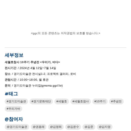
<ggc의 모든 콘텐츠는 저작권법의 보호를 받습니다.>
세부정보
세월호참사 10주기 추념전 <우리가, 바다>
전시기간
/ 2024년 4월 12일~7월 14일
장소
/ 경기도미술관 전시실1-2, 프로젝트 갤러리, 로비
관람시간
/ 10:00~18:00, 월 휴관
문의
/ 경기도미술관 누리집(gmoma.ggcf.kr)
#태그
경기도미술관
경기문화재단
세월호
세월호참사
10주기
추념전
우리가바
@참여자
경기도미술관
권용래
김명희
김윤수
김준
김지영