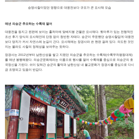
승영사찰이었던 영향으로 대웅전보다 규모가 큰 요사채 모습
매년 의승군 추모하는 수륙재 열어
대웅전을 등지고 왼편에 보이는 홀처마에 맞배지붕 건물은 요사채다. 툇마루가 있는 전형적인
조선 후기 양식의 요사채인데 단청 없이 청빈한 자태다. 승군이 주둔했던 승영사찰답게 대웅전
보다 덩치가 커서 자연스레 눈길이 간다. 요사채에는 장경사라 쓴 현판 걸려 있다. 의도한 것인
지는 몰라도 사찰의 정체성을 보여주는 듯하다.
장경사는 2012년부터 남한산성을 쌓고 지켰던 의승군을 추모하는 수륙재(수륙무차평등대재)
를 매년 봉행해왔다. 의승군문화제라는 이름으로 행사를 열어 수륙재를 중심으로 의승군의 호
국정신을 기린다. 쉬이 잊혀간 승군의 활약과 남한산성 내 불교문화가 장경사를 중심으로 다시
금 조명되고 있음이 반갑다.