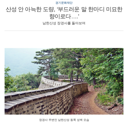
경기문화재단
산성 안 아늑한 도량, ‘부드러운 말 한마디 미묘한
향이로다….’
남한산성 장경사를 돌아보며
장경사 주변인 남한산성 동쪽 성벽 모습