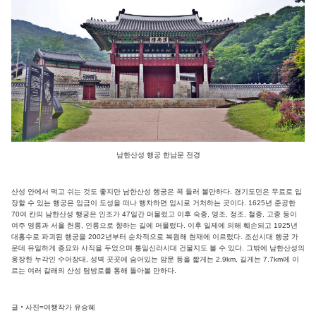
남한산성 행궁 한남문 전경
산성 안에서 먹고 쉬는 것도 좋지만 남한산성 행궁은 꼭 들러 볼만하다. 경기도민은 무료로 입
장할 수 있는 행궁은 임금이 도성을 떠나 행차하면 임시로 거처하는 곳이다. 1625년 준공한
70여 칸의 남한산성 행궁은 인조가 47일간 머물렀고 이후 숙종, 영조, 정조, 철종, 고종 등이
여주 영릉과 서울 헌릉, 인릉으로 향하는 길에 머물렀다. 이후 일제에 의해 훼손되고 1925년
대홍수로 파괴된 행궁을 2002년부터 순차적으로 복원해 현재에 이르렀다. 조선시대 행궁 가
운데 유일하게 종묘와 사직을 두었으며 통일신라시대 건물지도 볼 수 있다. 그밖에 남한산성의
웅장한 누각인 수어장대, 성벽 곳곳에 숨어있는 암문 등을 짧게는 2.9km, 길게는 7.7km에 이
르는 여러 갈래의 산성 탐방로를 통해 돌아볼 만하다.
글‧사진=여행작가 유승혜