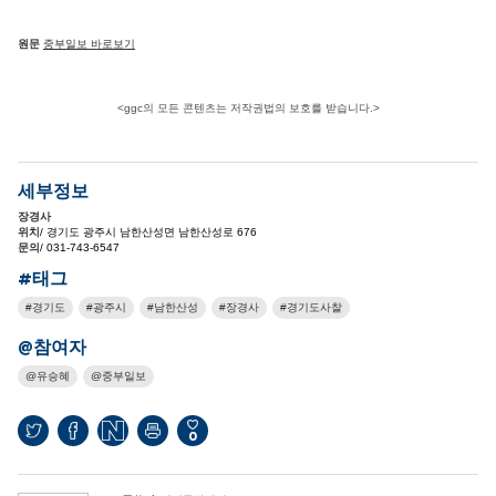
원문
중부일보 바로보기
<ggc의 모든 콘텐츠는 저작권법의 보호를 받습니다.>
세부정보
장경사
위치
/ 경기도 광주시 남한산성면 남한산성로 676
문의
/ 031-743-6547
#태그
경기도
광주시
남한산성
장경사
경기도사찰
@참여자
유승혜
중부일보
0