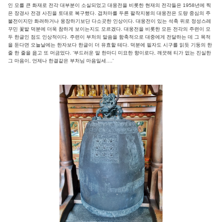
인 모를 큰 화재로 전각 대부분이 소실되었고 대웅전을 비롯한 현재의 전각들은 1958년에 찍
은 장경사 전경 사진을 토대로 복구했다. 겹처마를 두른 팔작지붕의 대웅전은 도량 중심의 주
불전이지만 화려하거나 웅장하기보단 다소곳한 인상이다. 대웅전이 있는 석축 위로 정성스레
꾸민 꽃밭 덕분에 더욱 참하게 보이는지도 모르겠다. 대웅전을 비롯한 모든 전각의 주련이 모
두 한글인 점도 인상적이다. 주련이 부처의 말씀을 함축적으로 대중에게 전달하는 데 그 목적
을 둔다면 오늘날에는 한자보다 한글이 더 유효할 테다. 덕분에 필자도 시구를 읽듯 기둥의 한
줄 한 줄을 읊고 또 머금었다. ‘부드러운 말 한마디 미묘한 향이로다, 깨끗해 티가 없는 진실한
그 마음이, 언제나 한결같은 부처님 마음일세….’