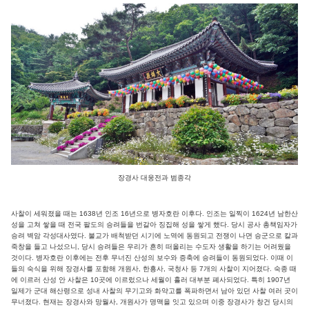
장경사 대웅전과 범종각
사찰이 세워졌을 때는 1638년 인조 16년으로 병자호란 이후다. 인조는 일찍이 1624년 남한산
성을 고쳐 쌓을 때 전국 팔도의 승려들을 번갈아 징집해 성을 쌓게 했다. 당시 공사 총책임자가
승려 벽암 각성대사였다. 불교가 배척받던 시기에 노역에 동원되고 전쟁이 나면 승군으로 칼과
죽창을 들고 나섰으니, 당시 승려들은 우리가 흔히 떠올리는 수도자 생활을 하기는 어려웠을
것이다. 병자호란 이후에는 전후 무너진 산성의 보수와 증축에 승려들이 동원되었다. 이때 이
들의 숙식을 위해 장경사를 포함해 개원사, 한흥사, 국청사 등 7개의 사찰이 지어졌다. 숙종 때
에 이르러 산성 안 사찰은 10곳에 이르렀으나 세월이 흘러 대부분 폐사되었다. 특히 1907년
일제가 군대 해산령으로 성내 사찰의 무기고와 화약고를 폭파하면서 남아 있던 사찰 여러 곳이
무너졌다. 현재는 장경사와 망월사, 개원사가 명맥을 잇고 있으며 이중 장경사가 창건 당시의