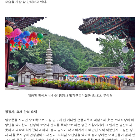
모습을 가장 잘 간직하고 있다.
대웅전 앞에서 바라본 장경사 팔각구층석탑과 요사채, 무심당
장경사, 요새 안의 요새
일주문을 지나면 수호목으로 도량 입구에 선 커다란 은행나무와 익살스레 웃는 포대화상이 이
방인을 맞이한다. 산성의 보수와 관리를 목적으로 하는 승군 사찰이기에 그 입지는 평탄하지
못하고 외곽에 치우쳤다고 하나, 절의 규모가 작고 여기저기 매만진 노력 덕분인지 도량은 평
지 사찰 못지않게 안정감이 느껴진다. 부처님 오신날을 맞이해 절마당에는 오색연등이 걸려 있
고 도량 곳곳 꽃이 피지 않은 자리가 없었다. 산성 안으로는 한참 전에 들어왔음에도 이곳 장경