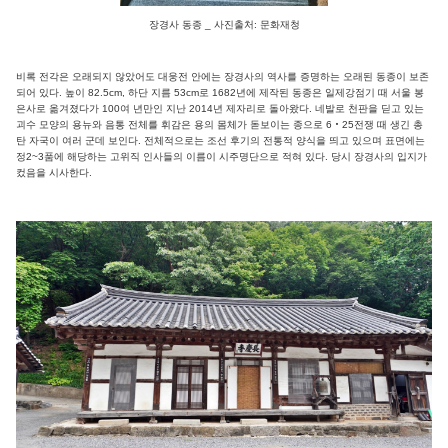
장경사 동종 _ 사진출처: 문화재청
비록 전각은 오래되지 않았어도 대웅전 안에는 장경사의 역사를 증명하는 오래된 동종이 보존
되어 있다. 높이 82.5cm, 하단 지름 53cm로 1682년에 제작된 동종은 일제강점기 때 서울 봉
은사로 옮겨졌다가 100여 년만인 지난 2014년 제자리로 돌아왔다. 네발로 천판을 딛고 있는
괴수 모양의 용뉴와 음통 전체를 휘감은 용의 몸체가 돋보이는 종으로 6‧25전쟁 때 생긴 총
탄 자국이 여러 군데 보인다. 전체적으로는 조선 후기의 전통적 양식을 띄고 있으며 표면에는
정2~3품에 해당하는 고위직 인사들의 이름이 시주명단으로 적혀 있다. 당시 장경사의 입지가
컸음을 시사한다.