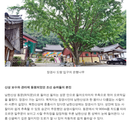
장경사 도량 입구의 은행나무
산성 보수와 관리에 동원되었던 조선 승려들의 본진
남한산성 동문(좌익문)으로 들어선 필자는 성문 안으로 들어오자마자 우측으로 꺾어 오르막길
을 올랐다. 장경사 가는 길이다. 목적지는 장경사인데 남한산성과 한 몸이나 다름없는 사찰이
라 서론이 길었다. 북한산성에 중흥사가 있다면 남한산성에는 장경사가 있다. 성안에 있는 사
찰이라 쉽게 추측할 수 있듯 승군이 주둔했던 승영사찰이다. 동문에서 약 900m쯤 차도를 따라
오르면 일주문이 보이고 사찰 주차장을 담장처럼 두른 남한산성 흰 성벽이 눈에 들어온다. 나
름 산골짜기 깊은 절이지만 도로가 잘 나 있어 자동차로 쉽게 올라갈 수 있다.