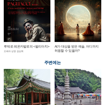
루제로 레온카발로의 <팔리아치>
AI가 대상을 받은 예술, 어디까지
허용할 수 있을까?
오페라 상영 감상회
주변에는