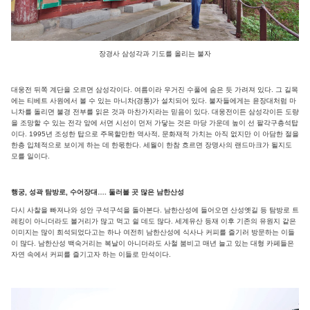
장경사 삼성각과 기도를 올리는 불자
대웅전 뒤쪽 계단을 오르면 삼성각이다. 여름이라 우거진 수풀에 숨은 듯 가려져 있다. 그 길목
에는 티베트 사원에서 볼 수 있는 마니차(경통)가 설치되어 있다. 불자들에게는 윤장대처럼 마
니차를 돌리면 불경 전부를 읽은 것과 마찬가지라는 믿음이 있다. 대웅전이든 삼성각이든 도량
을 조망할 수 있는 전각 앞에 서면 시선이 먼저 가닿는 것은 마당 가운데 높이 선 팔각구층석탑
이다. 1995년 조성한 탑으로 주목할만한 역사적, 문화재적 가치는 아직 없지만 이 아담한 절을
한층 입체적으로 보이게 하는 데 한몫한다. 세월이 한참 흐르면 장명사의 랜드마크가 될지도
모를 일이다.
행궁, 성곽 탐방로, 수어장대…. 둘러볼 곳 많은 남한산성
다시 사찰을 빠져나와 성안 구석구석을 돌아본다. 남한산성에 들어오면 산성옛길 등 탐방로 트
레킹이 아니더라도 볼거리가 많고 먹고 쉴 데도 많다. 세계유산 등재 이후 기존의 유원지 같은
이미지는 많이 희석되었다고는 하나 여전히 남한산성에 식사나 커피를 즐기러 방문하는 이들
이 많다. 남한산성 백숙거리는 복날이 아니더라도 사철 붐비고 매년 늘고 있는 대형 카페들은
자연 속에서 커피를 즐기고자 하는 이들로 만석이다.