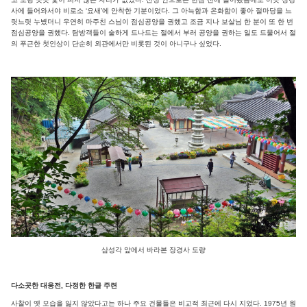
사에 들어와서야 비로소 ‘요새’에 안착한 기분이었다. 그 아늑함과 온화함이 좋아 절마당을 느
릿느릿 누볐더니 우연히 마주친 스님이 점심공양을 권했고 조금 지나 보살님 한 분이 또 한 번
점심공양을 권했다. 탐방객들이 숱하게 드나드는 절에서 부러 공양을 권하는 일도 드물어서 절
의 푸근한 첫인상이 단순히 외관에서만 비롯된 것이 아니구나 싶었다.
삼성각 앞에서 바라본 장경사 도량
다소곳한 대웅전, 다정한 한글 주련
사찰이 옛 모습을 잃지 않았다고는 하나 주요 건물들은 비교적 최근에 다시 지었다. 1975년 원