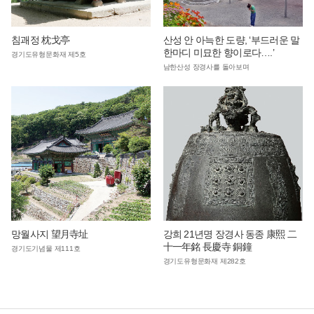
침괘정 枕戈亭
산성 안 아늑한 도량, ‘부드러운 말
한마디 미묘한 향이로다….’
경기도유형문화재 제5호
남한산성 장경사를 돌아보며
망월사지 望月寺址
강희 21년명 장경사 동종 康熙 二
十一年銘 長慶寺 銅鐘
경기도기념물 제111호
경기도유형문화재 제282호