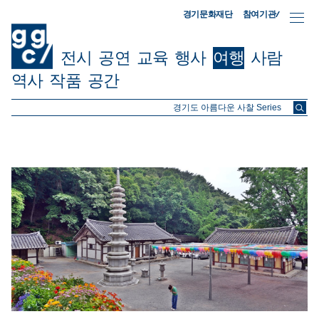
참여기관/
경기문화재단
전시
공연
교육
행사
여행
사람
역사
작품
공간
ggc/