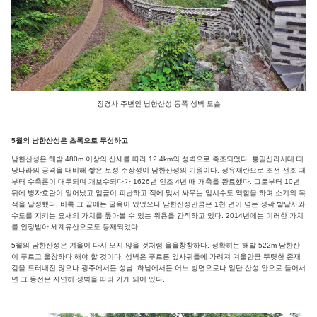
장경사 주변인 남한산성 동쪽 성벽 모습
5월의 남한산성은 초록으로 무성하고
남한산성은 해발 480m 이상의 산세를 따라 12.4km의 성벽으로 축조되었다. 통일신라시대 때
당나라의 공격을 대비해 쌓은 토성 주장성이 남한산성의 기원이다. 정유재란으로 조선 선조 때
부터 수축론이 대두되며 개보수되다가 1626년 인조 4년 때 개축을 완료했다. 그로부터 10년
뒤에 병자호란이 일어났고 임금이 피난하고 적에 맞서 싸우는 임시수도 역할을 하며 소기의 목
적을 달성했다. 비록 그 끝에는 굴욕이 있었으나 남한산성만큼은 1천 년이 넘는 성곽 발달사와
수도를 지키는 요새의 가치를 톺아볼 수 있는 위용을 간직하고 있다. 2014년에는 이러한 가치
를 인정받아 세계유산으로도 등재되었다.
5월의 남한산성은 겨울이 다시 오지 않을 것처럼 울울창창하다. 정확히는 해발 522m 남한산
이 푸르고 울창하다 해야 할 것이다. 성벽은 푸르른 잎사귀들에 가려져 겨울만큼 뚜렷한 존재
감을 드러내진 않으나 광주에서든 성남, 하남에서든 어느 방면으로나 일단 산성 안으로 들어서
면 그 동선은 자연히 성벽을 따라 가게 되어 있다.