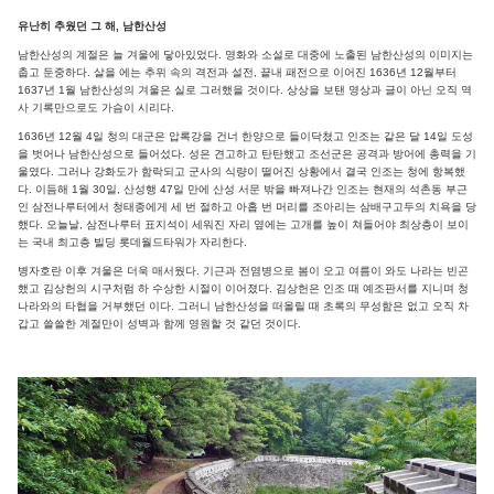
유난히 추웠던 그 해, 남한산성
남한산성의 계절은 늘 겨울에 닿아있었다. 영화와 소설로 대중에 노출된 남한산성의 이미지는
춥고 둔중하다. 살을 에는 추위 속의 격전과 설전, 끝내 패전으로 이어진 1636년 12월부터
1637년 1월 남한산성의 겨울은 실로 그러했을 것이다. 상상을 보탠 영상과 글이 아닌 오직 역
사 기록만으로도 가슴이 시리다.
1636년 12월 4일 청의 대군은 압록강을 건너 한양으로 들이닥쳤고 인조는 같은 달 14일 도성
을 벗어나 남한산성으로 들어섰다. 성은 견고하고 탄탄했고 조선군은 공격과 방어에 총력을 기
울였다. 그러나 강화도가 함락되고 군사의 식량이 떨어진 상황에서 결국 인조는 청에 항복했
다. 이듬해 1월 30일, 산성행 47일 만에 산성 서문 밖을 빠져나간 인조는 현재의 석촌동 부근
인 삼전나루터에서 청태종에게 세 번 절하고 아홉 번 머리를 조아리는 삼배구고두의 치욕을 당
했다. 오늘날, 삼전나루터 표지석이 세워진 자리 옆에는 고개를 높이 쳐들어야 최상층이 보이
는 국내 최고층 빌딩 롯데월드타워가 자리한다.
병자호란 이후 겨울은 더욱 매서웠다. 기근과 전염병으로 봄이 오고 여름이 와도 나라는 빈곤
했고 김상헌의 시구처럼 하 수상한 시절이 이어졌다. 김상헌은 인조 때 예조판서를 지니며 청
나라와의 타협을 거부했던 이다. 그러니 남한산성을 떠올릴 때 초록의 무성함은 없고 오직 차
갑고 쓸쓸한 계절만이 성벽과 함께 영원할 것 같던 것이다.