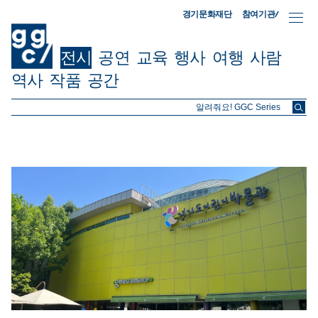
참여기관/
경기문화재단
전시
공연
교육
행사
여행
사람
역사
작품
공간
ggc/