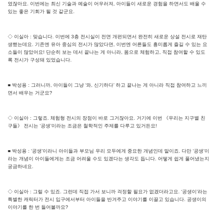
였잖아요. 이번에는 최신 기술과 예술이 어우러져, 아이들이 새로운 경험을 하면서도 배울 수
있는 좋은 기회가 될 것 같군요.
◇ 이실아 : 맞습니다. 이번에 3층 전시실이 전면 개편되면서 완전히 새로운 상설 전시로 재탄
생했는데요. 기존엔 유아 중심의 전시가 많았다면, 이번엔 어른들도 흥미롭게 즐길 수 있는 요
소들이 많았어요! 단순히 보는 데서 끝나는 게 아니라, 몸으로 체험하고, 직접 참여할 수 있도
록 전시가 구성돼 있었습니다.
■ 박성용 : 그러니까, 아이들이 그냥 ‘와, 신기하다’ 하고 끝나는 게 아니라 직접 참여하고 느끼
면서 배우는 거군요?
◇ 이실아 : 그렇죠. 체험형 전시의 장점이 바로 그거잖아요. 거기에 이번 《우리는 지구별 친
구들》 전시는 ‘공생’이라는 조금은 철학적인 주제를 다루고 있거든요!
■ 박성용 : ‘공생’이라니 아이들과 부모님 우리 모두에게 중요한 개념인데 말이죠. 다만 ‘공생’이
라는 개념이 아이들에게는 조금 어려울 수도 있겠다는 생각도 듭니다. 어떻게 쉽게 풀어냈는지
궁금하네요.
◇ 이실아 : 그럴 수 있죠. 그런데 직접 가서 보니까 걱정할 필요가 없겠더라고요. ‘공생이’라는
특별한 캐릭터가 전시 입구에서부터 아이들을 반겨주고 이야기를 이끌고 있습니다. 공생이의
이야기를 한 번 들어볼까요?