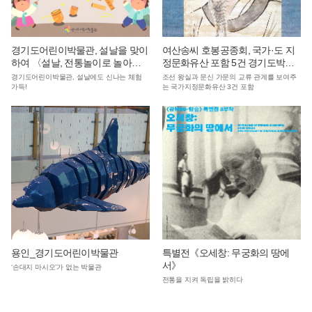
경기도어린이박물관, 설날을 맞이
여산송씨 호봉공종회, 국가·도 지
하여 〈설날, 전통놀이로 놀아
정문화유산 포함 5건 경기도박물
요!〉 체험프로그램 운영
관에 기증
경기도어린이박물관, 설날에도 신나는 체험
조선 왕실과 문신 가문의 교류 관계를 보여주
가득!
는 국가지정문화유산 3건 포함
용인_경기도어린이박물관
특별전《오세창: 무궁화의 땅에
서》
‘손대지 마시오’가 없는 박물관
전통을 지켜 독립을 밝히다