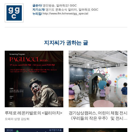
글쓴이
경인방송, 알려줘요! GGC
자기소개
경기도 문화소식 알리미, 알려줘요 GGC
http://www.ifm.kr/news/gg_special
누리집
지지씨가 권하는 글
루제로 레온카발로의 <팔리아치>
경기상상캠퍼스, 어린이 체험 전시
《우리들의 작은 우주》 및 전시
오페라 상영 감상회
연계 단체 교육 운영