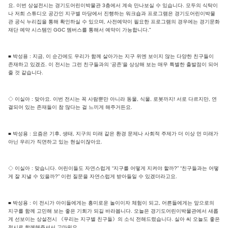
요. 이번 상설전시는 경기도어린이박물관 3층에서 계속 만나보실 수 있습니다. 모두의 식탁이
나 저희 스튜디오 공간인 지구별 마당에서 진행하는 워크숍과 프로그램은 경기도어린이박물
관 공식 누리집을 통해 확인하실 수 있으며, 사전예약이 필요한 프로그램의 경우에는 경기문화
재단 예약 시스템인 GGC 멤버스를 통해서 예약이 가능합니다.”
■ 박성용 : 지금, 이 순간에도 우리가 함께 살아가는 지구 위엔 보이지 않는 다양한 친구들이
존재하고 있겠죠. 이 전시는 그런 친구들과의 ‘공존’을 상상해 보는 매우 특별한 출발점이 되어
줄 것 같습니다.
◇ 이실아 : 맞아요. 이번 전시는 꼭 사람뿐만 아니라 동물, 식물, 로봇까지! 서로 다르지만, 연
결되어 있는 존재들이 참 많다는 걸 느끼게 해주거든요.
■ 박성용 : 요즘은 기후, 생태, 지구의 미래 같은 환경 문제나 사회적 주제가 더 이상 먼 미래가
아닌 우리가 직면하고 있는 현실이잖아요.
◇ 이실아 : 맞습니다. 어린이들도 자연스럽게 “지구를 어떻게 지켜야 할까?” “친구들과는 어떻
게 잘 지낼 수 있을까?” 이런 질문을 자연스럽게 받아들일 수 있겠더라고요.
■ 박성용 : 이 전시가 아이들에게는 흥미로운 놀이이자 체험이 되고, 어른들에게는 앞으로의
지구를 함께 고민해 보는 좋은 기회가 되길 바라봅니다. 오늘은 경기도어린이박물관에서 새롭
게 선보이는 상설전시 《우리는 지구별 친구들》의 소식 전해드렸습니다. 실아 씨 오늘도 좋은
전시로 함께해주셔서 고마워요.